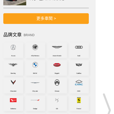
更多車聞 >
品牌文章
BRAND
Acura
Alfa-Romeo
Aston-Martin
Audi
Bentley
BMW
Bugatti
Cadillac
Chevrolet
Chrysler
Citroen
CMC
Daihatsu
Dodge
DS
Ferrari