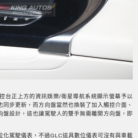
中控台正上方的資訊娛樂/衛星導航系統顯示螢幕予以
也同步更新，而方向盤當然也換裝了加入觸控介面、
向盤設計，這也讓駕駛人的雙手無需離開方向盤，即
位化駕駛儀表，不過GLC這具數位儀表可沒有與車載