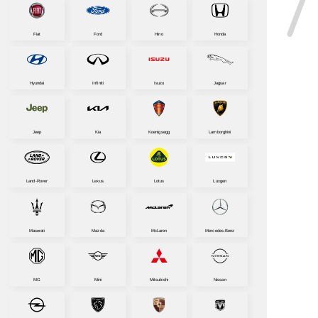
Fiat
Ford
Hino
Honda
Hyundai
Infiniti
Isuzu
Jaguar
Jeep
Kia
Koenigsegg
Lamborghini
Land-Rover
Lexus
Lotus
Luxgen
Maserati
Mazda
McLaren
Mercedes-Benz
MG
Mini
Mitsubishi
Nissan