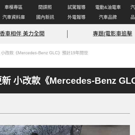
車模專區
間諜照
試駕報導
電動&油電車
汽
汽車資料庫
國內新訊
外電報導
汽車品牌
品
香車相伴 美力全開
專題|電影車追擊
改款《Mercedes-Benz GLC》預計19年問世
小改款《Mercedes-Benz G