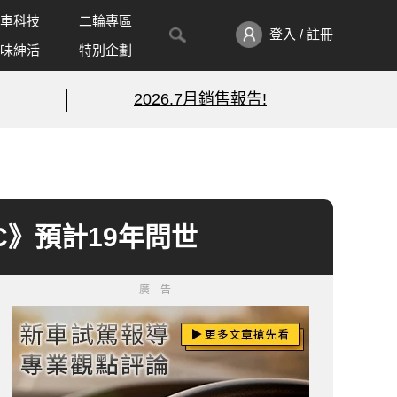
車科技
二輪專區
登入 / 註冊
味紳活
特別企劃
2026.7月銷售報告!
LC》預計19年問世
廣告