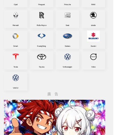
Opel
Peugeot
Porsche
RAM
Renault
Rolls-Royce
Seat
skoda
Smart
SsangYong
Subaru
Suzuki
Tesla
Toyota
Volkswagen
Volvo
VWCV
廣告