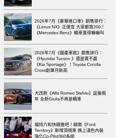
2026年7月《豪華進口車》銷售排行：
《Lexus NX》正便宜 大家都買200！
《Mercedes-Benz》轎車賣得嚇嚇叫
2026年7月《國產車款》銷售排行：
《Hyundai Tucson 》還是賣不贏
《Kia Sportage》！Toyota Corolla
Cross創單月新高
大改款《Alfa Romeo Stelvio》延後兩
年 全新Giulia不再是轎車
福特六和快跟進吧！越南《Ford
Territory》新增頂規車 換上淺色內裝
強化Co-Pilot360系統