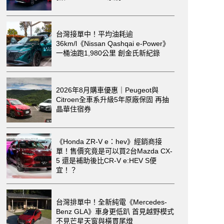
台灣接單中！平均油耗逾
36km/l《Nissan Qashqai e-Power》
一桶油跑1,980公里 創金氏新紀錄
2026年8月購車優惠｜Peugeot與
Citroen全車系升級5年原廠保固 再抽
晶華住宿券
《Honda ZR-V e：hev》經銷商接
單！售價究竟是可以買2台Mazda CX-
5 還是補助後比CR-V e:HEV S便
宜！？
台灣排單中！全新純電《Mercedes-
Benz GLA》車身更低趴 首見越野模式
不見芒星天窗與橫貫尾燈