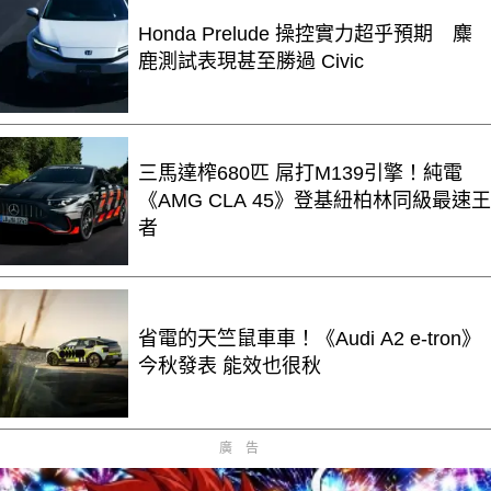
Honda Prelude 操控實力超乎預期 麋
鹿測試表現甚至勝過 Civic
三馬達榨680匹 屌打M139引擎！純電
《AMG CLA 45》登基紐柏林同級最速王
者
省電的天竺鼠車車！《Audi A2 e-tron》
今秋發表 能效也很秋
廣告