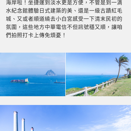
海岸啦！坐捷運到淡水更是方便，不管是到一滴
水紀念館體驗日式建築的美、還是一級古蹟紅毛
城、又或者順道繞去小白宮感受一下清末民初的
氛圍，這些地方中華電信不但訊號穩又順，讓咱
們拍照打卡上傳免煩憂！