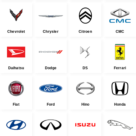
Chevrolet
Chrysler
Citroen
CMC
Daihatsu
Dodge
DS
Ferrari
Fiat
Ford
Hino
Honda