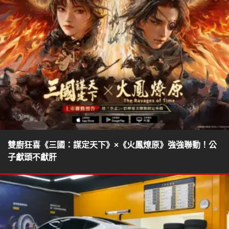
雙廚狂喜《三國：謀定天下》×《火鳳燎原》強強聯動！公
子獻頭不獻肝