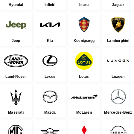
Hyundai
Infiniti
Isuzu
Jaguar
Jeep
Kia
Koenigsegg
Lamborghini
Land-Rover
Lexus
Lotus
Luxgen
Maserati
Mazda
McLaren
Mercedes-Benz