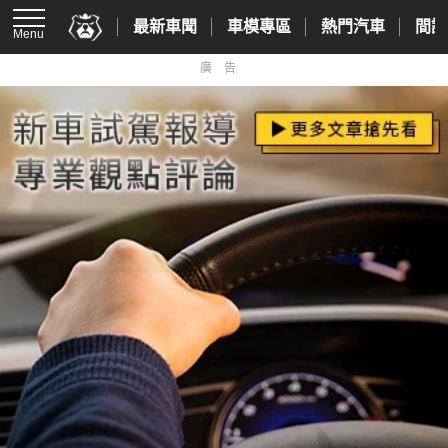
最新車聞
車模專區
熱門汽車
間諜
Menu
廣告