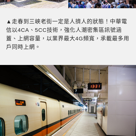
▲走春到三峽老街一定是人擠人的狀態！中華電
信以4CA、5CC技術，強化人潮密集區訊號涵
蓋、上網容量，以業界最大4G頻寬，承載最多用
戶同時上網。