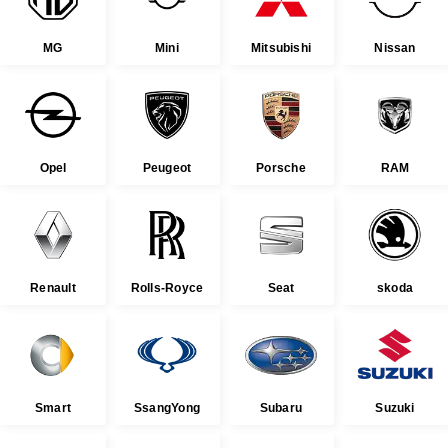
MG
Mini
Mitsubishi
Nissan
Opel
Peugeot
Porsche
RAM
Renault
Rolls-Royce
Seat
skoda
Smart
SsangYong
Subaru
Suzuki