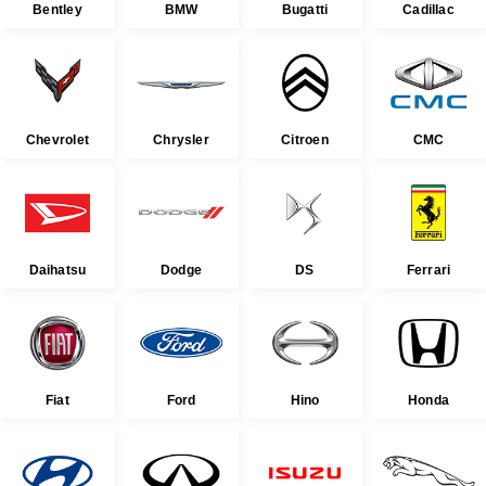
Bentley
BMW
Bugatti
Cadillac
Chevrolet
Chrysler
Citroen
CMC
Daihatsu
Dodge
DS
Ferrari
Fiat
Ford
Hino
Honda