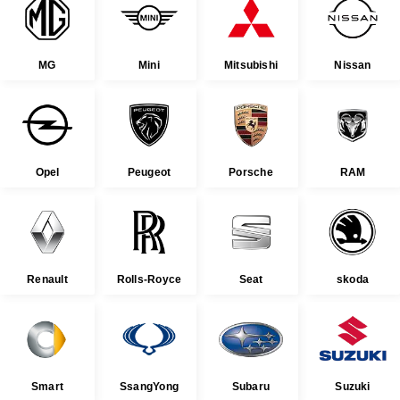
MG
Mini
Mitsubishi
Nissan
Opel
Peugeot
Porsche
RAM
Renault
Rolls-Royce
Seat
skoda
Smart
SsangYong
Subaru
Suzuki