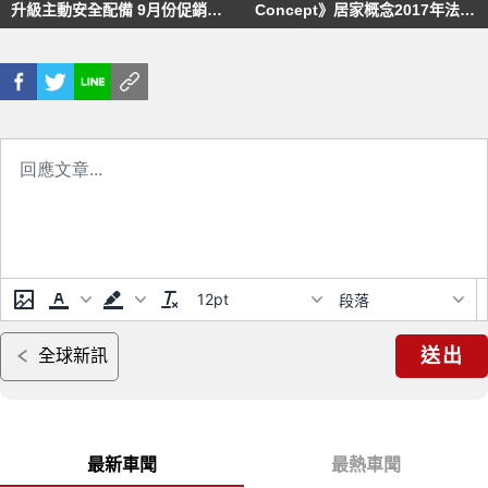
升級主動安全配備 9月份促銷優
Concept》居家概念2017年法蘭
惠同步出爐
克福車展首演
12pt
段落
送出
全球新訊
最新車聞
最熱車聞