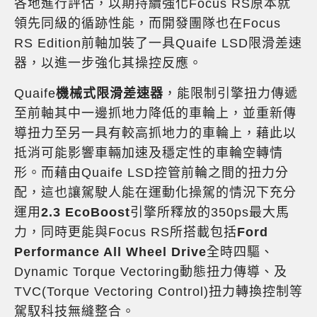
各地進行評估，以期持續強化Focus RS原本就
領先同級的循跡性能，而開發團隊也在Focus
RS Edition前軸加裝了一具Quaife LSD限滑差速
器，以進一步強化其操控反應。
Quaife
機械式限滑差速器
，能限制引擎扭力傳遞
至前軸其中一邊抓地力降低的車輪上，並重新傳
導扭力至另一具有較高抓地力的車輪上，藉此以
抵消可能影響車輛加速及穩定性的車輪空轉情
形。而藉由Quaife LSD控管前輪之間的扭力分
配，這也讓駕駛人能在運動化操駕的情況下充分
運用
2.3 EcoBoost
引擎所釋放的350ps最大馬
力，同時更能與Focus RS所搭載包括
Ford
Performance All Wheel Drive
全時四驅、
Dynamic Torque Vectoring動態扭力傳導、及
TVC(Torque Vectoring Control)扭力轉換控制等
駕馭科技無縫整合。