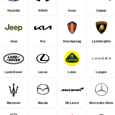
Hyundai
Infiniti
Isuzu
Jaguar
Jeep
Kia
Koenigsegg
Lamborghini
Land-Rover
Lexus
Lotus
Luxgen
Maserati
Mazda
McLaren
Mercedes-Benz