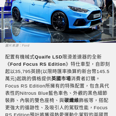
圖片來源：Ford
配置有機械式
Quaife LSD
限滑差速器的全新
《
Ford Focus RS Edition
》特仕車型，自即刻
起以35,795英鎊(以限時匯率換算約新台幣145.5
萬元)起跳的價格提供
英國市場
消費者訂購。
Focus RS Edition所擁有的特殊配置，包含具代
表性的Nitrous Blue藍色車色、外觀的黑色細節
裝飾、內裝的雙色座椅、與
碳纖維
飾板等，搭配
更強大的循跡性、及吸引人的駕馭性能，Focus
RS Edition預計將獲得熱愛運動化駕馭的英國買