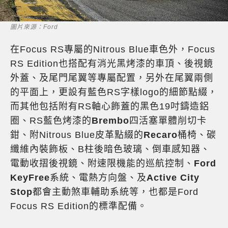
圖片來源：Ford
在Focus RS專屬的Nitrous Blue車色外，Focus
RS Edition也搭配有消光黑烤漆的車頂、後視鏡
外蓋、及尾門尾翼等專屬配置，另外在尾翼兩側
的平面上，更設有藍色RS字樣logo的細節點綴，
而其他包括附有RS軸心飾蓋的黑色19吋鑄造鋁
圈、RS藍色烤漆的
Brembo
四活塞單體削切卡
鉗、附Nitrous Blue皮革點綴的
Recaro
桶椅、碳
纖維內裝飾板、B柱後暗色玻璃、倒車感知器、
電動收摺後視鏡、附速限機能的巡航控制、
Ford
KeyFree
系統、電熱方向盤、及
Active City
Stop
都會主動煞車輔助系統等，也都是Ford
Focus RS Edition的標準配備。