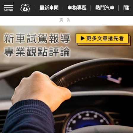
最新車聞
車模專區
熱門汽車
間諜
Menu
廣告