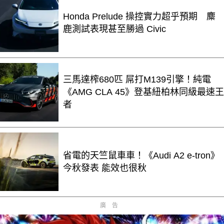
Honda Prelude 操控實力超乎預期 麋
鹿測試表現甚至勝過 Civic
三馬達榨680匹 屌打M139引擎！純電
《AMG CLA 45》登基紐柏林同級最速王
者
省電的天竺鼠車車！《Audi A2 e-tron》
今秋發表 能效也很秋
廣告