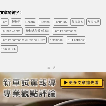
文章關鍵字：
Ford
碳纖維
Recaro
Brembo
Focus RS
美國車系
英國市場
Launch Control
機械式限滑差速器
Ford Performance
Ford Performance All-Wheel Drive
drift mode
2.3 EcoBoost
Quaife LSD
廣告