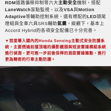
RDM
道路偏移抑制等六大
主動安全
機制，搭配
LaneWatch
盲點監視、以及
VSA
與
Motion
Adaptive
等輔助控制系統，還有標配的
LED
頭尾
燈組與全車六具SRS輔助
氣囊
，縱觀下，基本上
Accord Hybrid的各項安全配備已十分完善。
▼首度導入國內的Honda Sensing主動式安全防護系
統，主要透過前擋頂端的攝影鏡頭與短波雷達模組系統
進行偵測，更可進一步前後保桿的測距雷達連動，進行
更為精密的行車主動防護。