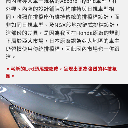
國內所導入單一規格的Accord Hybrid車型，在
外觀、內裝的設計鋪陳等均維持與日規車型相
同，唯獨在排檔座仍維持傳統的排檔桿設計，而
非如同日規車型、及NSX般地按鍵式排檔設計，
這部份的差異，是因為我國在Honda原廠的規劃
下屬於
亞大
市場，日本原廠認為亞大地區的車主
仍習慣使用傳統排檔桿，因此國內市場也一併跟
進。
▼嶄新的Led頭尾燈總成，呈現出更為強烈的科技氛
圍。