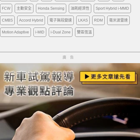
FCW
主動安全
Honda Sensing
油耗經濟性
Sport Hybrid i-MMD
CMBS
Accord Hybrid
電子無段變速
LKAS
RDM
毫米波雷達
Motion Adaptive
i-MID
i-Dual Zone
雙區恆溫
廣告