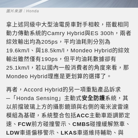
圖片來源：Honda
拿上述同級中大型油電房車對手相較，搭載相同
動力傳動系統的Camry Hybrid與ES 300h，兩者
綜效輸出均為205ps，平均油耗則分別為
19.6km/l、與18.5km/l，Mondeo Hybrid的綜效
輸出雖然僅有190ps，但平均油耗數據卻有
25.1km/l，若以國內一般消費者的角度來看，那
Mondeo Hybrid理應是更划算的選擇了。
再者，Accord Hybrid的另一項重點產品訴求
─「Honda Sensing」主動式
安全防護
系統，其
以前擋玻璃上方的攝影鏡頭與右側的毫米波雷達
模組為基礎，系統整合包括
ACC
主動車距調節定
速、
FCW
前方碰撞警示、
CMBS
碰撞緩解煞車、
LDW
車道偏移警示、
LKAS
車道維持輔助、與