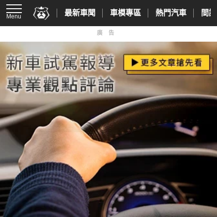
最新車聞
車模專區
熱門汽車
間諜
Menu
廣告