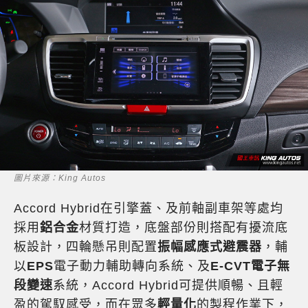
圖片來源：King Autos
Accord Hybrid在引擎蓋、及前軸副車架等處均
採用
鋁合金
材質打造，底盤部份則搭配有擾流底
板設計，四輪懸吊則配置
振幅感應式避震器
，輔
以
EPS
電子動力輔助轉向系統、及
E-CVT電子無
段變速
系統，Accord Hybrid可提供順暢、且輕
盈的駕馭感受，而在眾多
輕量化
的製程作業下，