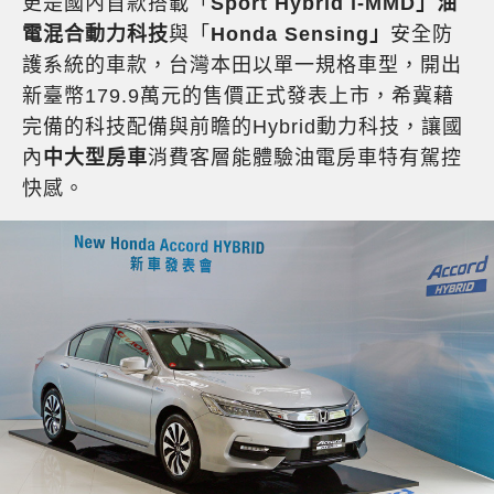
更是國內首款搭載「
Sport Hybrid i-MMD」油
電混合動力科技
與「
Honda Sensing」
安全防
護系統的車款，台灣本田以單一規格車型，開出
新臺幣179.9萬元的售價正式發表上市，希冀藉
完備的科技配備與前瞻的Hybrid動力科技，讓國
內
中大型房車
消費客層能體驗油電房車特有駕控
快感。