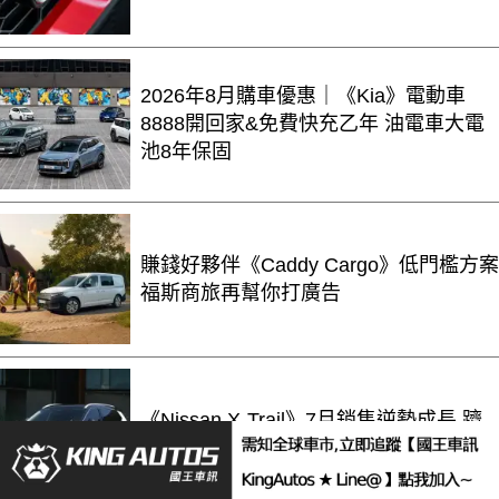
2026年8月購車優惠｜《Kia》電動車
8888開回家&免費快充乙年 油電車大電
池8年保固
賺錢好夥伴《Caddy Cargo》低門檻方案
福斯商旅再幫你打廣告
《Nissan X-Trail》7月銷售逆勢成長 躋
身同級前3名 本月優惠價89.9萬元起