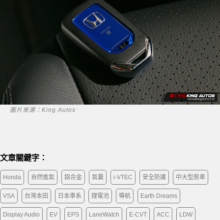
圖片來源：King Autos
文章關鍵字：
Honda
自然進氣
鋁合金
氣囊
i-VTEC
安全防護
中大型房車
VSA
台灣本田
日本車系
鋰電池
導航
Earth Dreams
Display Audio
EV
EPS
LaneWatch
E-CVT
ACC
LDW