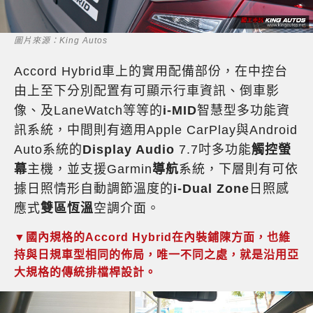
圖片來源：King Autos
Accord Hybrid車上的實用配備部份，在中控台
由上至下分別配置有可顯示行車資訊、倒車影
像、及LaneWatch等等的
i-MID
智慧型多功能資
訊系統，中間則有適用Apple CarPlay與Android
Auto系統的
Display Audio
7.7吋多功能
觸控螢
幕
主機，並支援Garmin
導航
系統，下層則有可依
據日照情形自動調節溫度的
i-Dual Zone
日照感
應式
雙區恆溫
空調介面。
▼國內規格的Accord Hybrid在內裝鋪陳方面，也維
持與日規車型相同的佈局，唯一不同之處，就是沿用亞
大規格的傳統排檔桿設計。