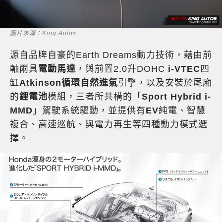
圖片來源：King Autos
源自品牌自豪的Earth Dreams動力技術，藉由前
軸兩具
電動馬達
，與前置2.0升DOHC
i-VTEC
四
缸
Atkinson循環自然進氣
引擎，以及安裝於尾廂
的
鋰電池
模組，三者所共構的「
Sport Hybrid i-
MMD
」駕駛系統驅動，並提供有
EV
純電、智慧
複合、高速巡航、與電力再生等四種動力模式選
擇。