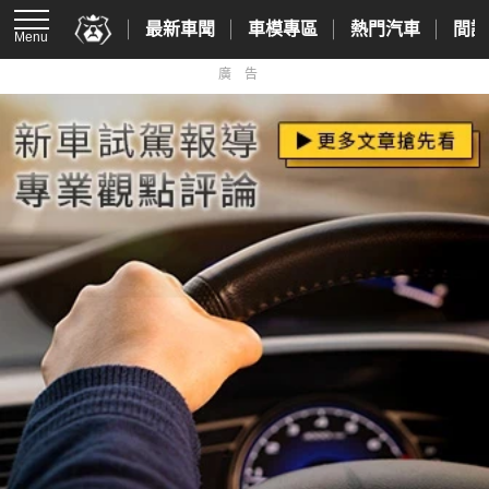
最新車聞
車模專區
熱門汽車
間諜
Menu
廣告