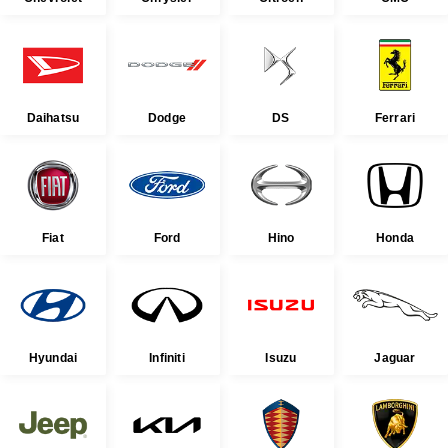
Daihatsu
Dodge
DS
Ferrari
Fiat
Ford
Hino
Honda
Hyundai
Infiniti
Isuzu
Jaguar