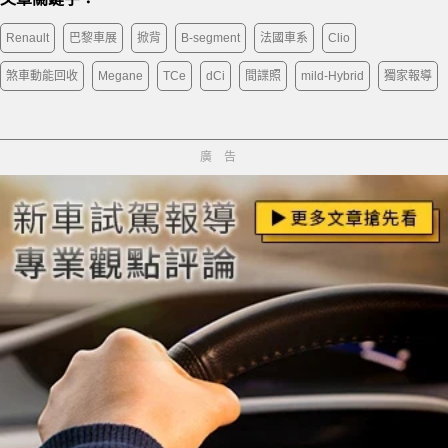
Renault
巴黎車展
掀背
B-segment
法國車系
Clio
煞車動能回收
Megane
TCe
dCi
間諜照
mild-Hybrid
獨家報導
廣告