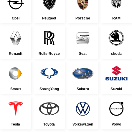
Opel
Peugeot
Porsche
RAM
Renault
Rolls-Royce
Seat
skoda
Smart
SsangYong
Subaru
Suzuki
Tesla
Toyota
Volkswagen
Volvo