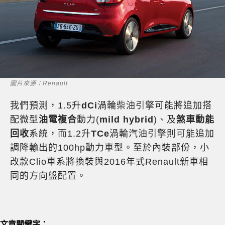
圖片來源：Renault
我們預測，1.5升
dCi
渦輪柴油引擎可能將追加搭
配微型
油電複合
動力(
mild hybrid
)、及
煞車動能
回收
系統，而1.2升
TCe
渦輪汽油引擎則可能追加
調降輸出的100hp動力車型。至於內裝部份，小
改款Clio車系將換裝與2016年式Renault新車相
同的方向盤配置。
文章關鍵字：