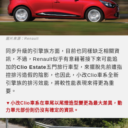
圖片來源：Renault
同步升級的引擎族方面，目前也同樣缺乏相關資
訊，不過，Renault似乎有意藉著接下來可能追
加的
Clio Estate
五門旅行車型，來擺脫先前遭指
控排污造假的陰影，也因此，小改Clio車系全新
引擎族的排污效能，將較性能表現來得更為重
要。
▼小改Clio車系在車尾以尾燈造型變更為最大差異，動
力單元部份則仍沒有確定的資訊。