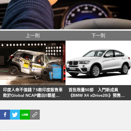
上一則
下一則
印度人命不值錢？5款印度販售車
首批限量50部 入門新成員
款於Global NCAP繳出0顆星評
《BMW X4 xDrive20i》預售價
價
235萬元追加上市