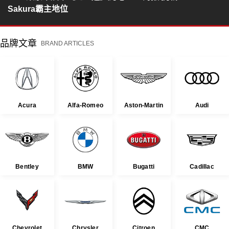
Sakura霸主地位
品牌文章
BRAND ARTICLES
Acura
Alfa-Romeo
Aston-Martin
Audi
Bentley
BMW
Bugatti
Cadillac
Chevrolet
Chrysler
Citroen
CMC