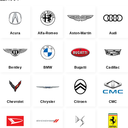
Acura
Alfa-Romeo
Aston-Martin
Audi
Bentley
BMW
Bugatti
Cadillac
Chevrolet
Chrysler
Citroen
CMC