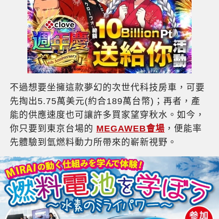
不過想要坐擁這款夢幻的次世代科技房車，可要
先掏出5.75萬美元(約合189萬台幣)；再者，產
能的供應速度也可讓許多買家望穿秋水。如今，
你只要到東京台場的
MEGAWEB會場
，便能率
先體驗到氫燃料動力所帶來的嶄新視野。