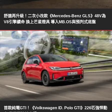
舒適再升級！二次小改款《Mercedes-Benz GLS》48V為
V8引擎續命 換上芒星燈具 導入MB.OS與預判式底盤
首款純電GTI！《Volkswagen ID. Polo GTI》226匹強悍動