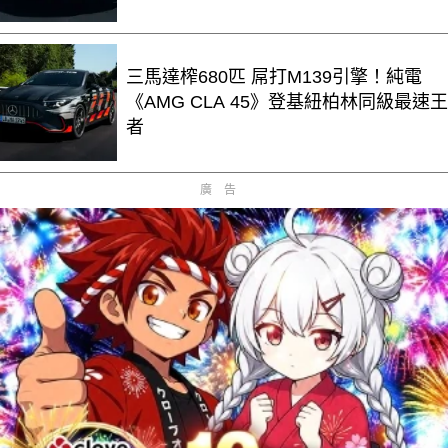
三馬達榨680匹 屌打M139引擎！純電
《AMG CLA 45》登基紐柏林同級最速王
者
廣告