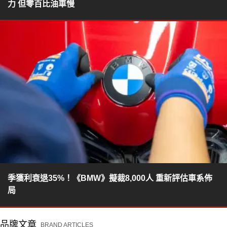
力 但零百比油車慢
季獲利衰退35%！《BMW》擬裁8,000人 重新評估車系佈
局
品牌文章
BRAND ARTICLES