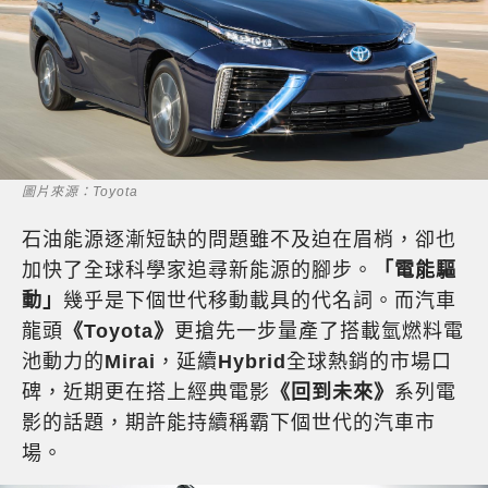
圖片來源：Toyota
石油能源逐漸短缺的問題雖不及迫在眉梢，卻也
加快了全球科學家追尋新能源的腳步。
「電能驅
動」
幾乎是下個世代移動載具的代名詞。而汽車
龍頭
《Toyota》
更搶先一步量產了搭載氫燃料電
池動力的
Mirai
，延續
Hybrid
全球熱銷的市場口
碑，近期更在搭上經典電影
《回到未來》
系列電
影的話題，期許能持續稱霸下個世代的汽車市
場。