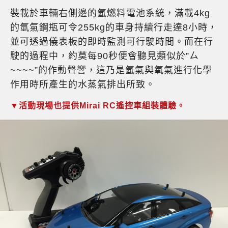
裝載於車輛右側邊的氫燃料電池系統，滿載4kg
的氫氣鋼瓶可令255kg的車身持續行走達8小時，
並可透過儀表板的即時監測可行駛時間。而在行
駛的過程中，約莫每90秒便會聽見類似於”ㄙ
~~~~”的作動聲響，這乃是氫氣與氧氣進行化學
作用時所產生的水蒸氣排出所致。
▼活動現場也提供Mirai RC遙控車組裝體驗。