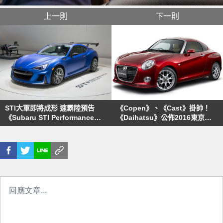
上一則
下一則
STI大軍即將成形 速霸陸預告
《Copen》、《Cast》掛帥！
《Subaru STI Performance》
《Daihatsu》公佈2016東京改
&《Levorg STI》&《XV Hybrid
裝車展概念車陣容
STI》概念車東京改裝展首發