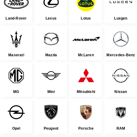
Land-Rover
Lexus
Lotus
Luxgen
Maserati
Mazda
McLaren
Mercedes-Benz
MG
Mini
Mitsubishi
Nissan
Opel
Peugeot
Porsche
RAM