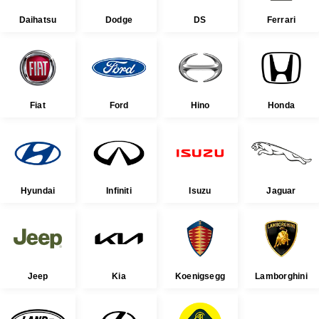
Daihatsu
Dodge
DS
Ferrari
Fiat
Ford
Hino
Honda
Hyundai
Infiniti
Isuzu
Jaguar
Jeep
Kia
Koenigsegg
Lamborghini