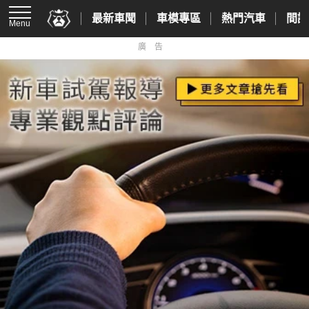
最新車聞
車模專區
熱門汽車
間諜
Menu
廣告