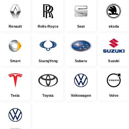
Renault
Rolls-Royce
Seat
skoda
Smart
SsangYong
Subaru
Suzuki
Tesla
Toyota
Volkswagen
Volvo