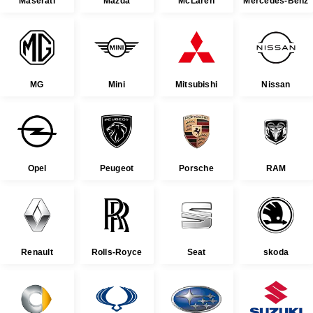
Maserati
Mazda
McLaren
Mercedes-Benz
MG
Mini
Mitsubishi
Nissan
Opel
Peugeot
Porsche
RAM
Renault
Rolls-Royce
Seat
skoda