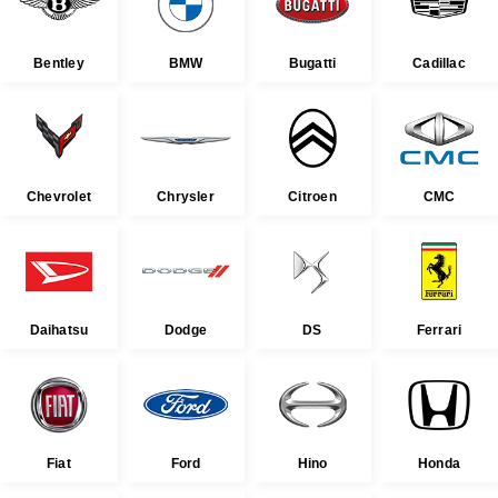
Bentley
BMW
Bugatti
Cadillac
Chevrolet
Chrysler
Citroen
CMC
Daihatsu
Dodge
DS
Ferrari
Fiat
Ford
Hino
Honda