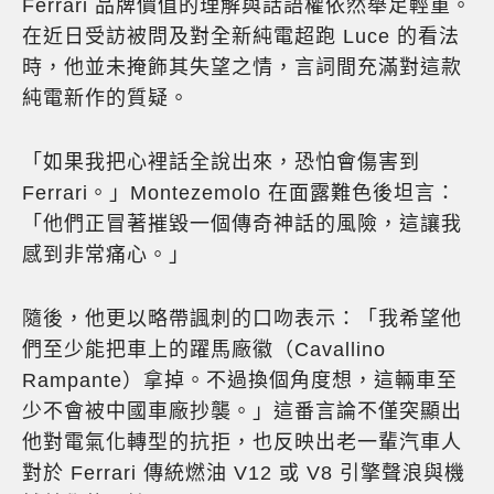
Ferrari 品牌價值的理解與話語權依然舉足輕重。
在近日受訪被問及對全新純電超跑 Luce 的看法
時，他並未掩飾其失望之情，言詞間充滿對這款
純電新作的質疑。
「如果我把心裡話全說出來，恐怕會傷害到
Ferrari。」Montezemolo 在面露難色後坦言：
「他們正冒著摧毀一個傳奇神話的風險，這讓我
感到非常痛心。」
隨後，他更以略帶諷刺的口吻表示：「我希望他
們至少能把車上的躍馬廠徽（Cavallino
Rampante）拿掉。不過換個角度想，這輛車至
少不會被中國車廠抄襲。」這番言論不僅突顯出
他對電氣化轉型的抗拒，也反映出老一輩汽車人
對於 Ferrari 傳統燃油 V12 或 V8 引擎聲浪與機