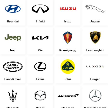
Hyundai
Infiniti
Isuzu
Jaguar
Jeep
Kia
Koenigsegg
Lamborghini
Land-Rover
Lexus
Lotus
Luxgen