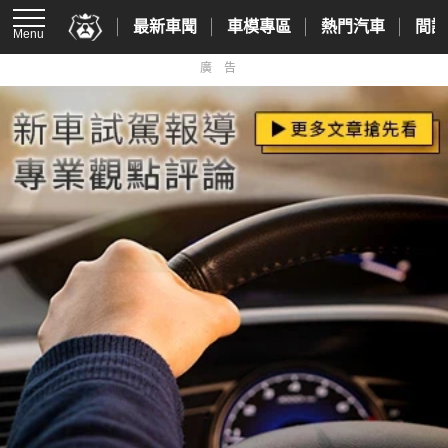
最新車聞
車模專區
熱門汽車
間諜
Menu
廣告