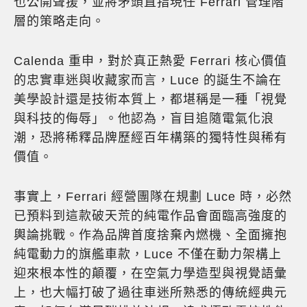
也公開聲援，並將矛頭直指現任 Ferrari 管理階
層的策略走向。
Calenda 重申，對於真正熱愛 Ferrari 核心價值
的忠實車迷與收藏家而言，Luce 的誕生不論在
美學設計還是技術本質上，都堪稱是一種「視覺
與科技的侮辱」。他認為，盲目追隨電氣化浪
潮，恐將稀釋品牌歷經百年構築的獨特性與稀有
價值。
事實上，Ferrari 經營團隊在規劃 Luce 時，必然
已預料到這款破天荒的純電作品會面臨高強度的
輿論挑戰。作為品牌首度捨棄內燃機、全面擁抱
純電動力的旗艦車款，Luce 不僅在動力架構上
迎來根本性的顛覆，在空氣力學造型與視覺語彙
上，也大幅打破了過往車迷所熟悉的傳統經典元