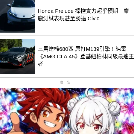
Honda Prelude 操控實力超乎預期 麋
鹿測試表現甚至勝過 Civic
三馬達榨680匹 屌打M139引擎！純電
《AMG CLA 45》登基紐柏林同級最速王
者
廣告