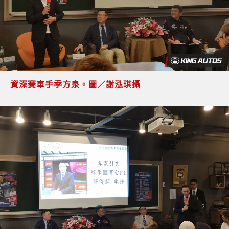
資深賽車手季方泉。圖／謝泓琪攝