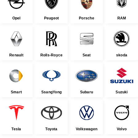
Opel
Peugeot
Porsche
RAM
Renault
Rolls-Royce
Seat
skoda
Smart
SsangYong
Subaru
Suzuki
Tesla
Toyota
Volkswagen
Volvo