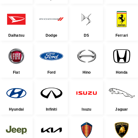
Daihatsu
Dodge
DS
Ferrari
Fiat
Ford
Hino
Honda
Hyundai
Infiniti
Isuzu
Jaguar