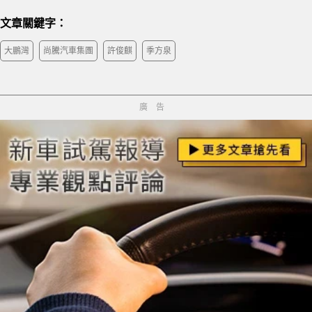
文章關鍵字：
大鵬灣
尚騰汽車集團
許俊麒
季方泉
廣告