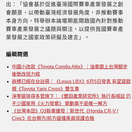
出：「協會基於促進臺灣國際賽車產業發展之創
會願景，以帶動臺灣經濟發展角度，非推動賽事
本身方向，特舉辦本論壇期能開啟國內針對推動
賽車產業發展之議題與關注，以提供我國賽車產
業發展之國家政策研擬及建言」。
編輯精選
中國小改款《Toyota Corolla Altis》｜油車跟上台灣腳步
後懸改扭力樑
商標已經在台註冊｜《Lexus LBX》6月5日發表 有望是歐
規《Toyota Yaris Cross》雙生車
淨零碳排得多管旗下｜《豐田產業研究所》執行長喊話 仍
不少國家用《火力發電》 電動車不是唯一解方
《台灣本田》Q3新車連發｜新世代《Honda CR-V /
Civic》在台側方/前方碰撞乘員保護合格