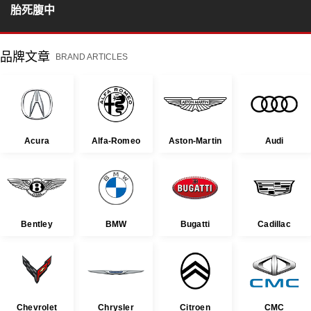
胎死腹中
品牌文章
BRAND ARTICLES
Acura
Alfa-Romeo
Aston-Martin
Audi
Bentley
BMW
Bugatti
Cadillac
Chevrolet
Chrysler
Citroen
CMC