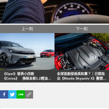
上一則
下一則
《Opel》發表小改款
全球首創卻曲高和寡？｜日媒指
《Corsa》 換裝全新1.2輕油電
出《Mazda Skyactiv X》壓燃技
渦輪動力、純電動力同步升級
術可能停產