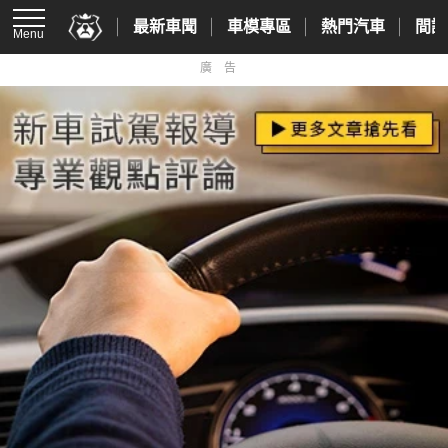
最新車聞
車模專區
熱門汽車
間諜
Menu
廣告