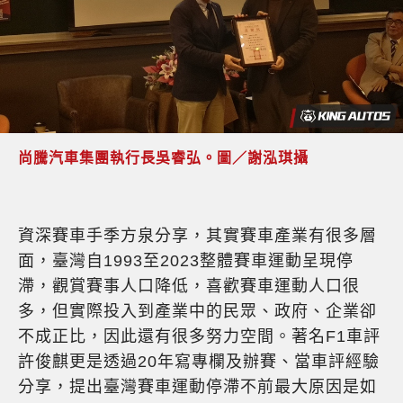
尚騰汽車集團執行長吳睿弘。圖／謝泓琪攝
資深賽車手季方泉分享，其實賽車產業有很多層
面，臺灣自1993至2023整體賽車運動呈現停
滯，觀賞賽事人口降低，喜歡賽車運動人口很
多，但實際投入到產業中的民眾、政府、企業卻
不成正比，因此還有很多努力空間。著名F1車評
許俊麒更是透過20年寫專欄及辦賽、當車評經驗
分享，提出臺灣賽車運動停滯不前最大原因是如