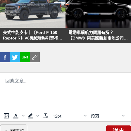
美式性能皮卡｜《Ford F-150
電動車續航力問題有解？
Raptor R》V8機械增壓引擎榨
《BMW》與美國新創電池公司合
700匹 年底發表
作將《iX》續航力推向966公里
12pt
段落