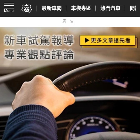
最新車聞
車模專區
熱門汽車
間諜
Menu
廣告