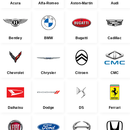
Acura
Alfa-Romeo
Aston-Martin
Audi
Bentley
BMW
Bugatti
Cadillac
Chevrolet
Chrysler
Citroen
CMC
Daihatsu
Dodge
DS
Ferrari