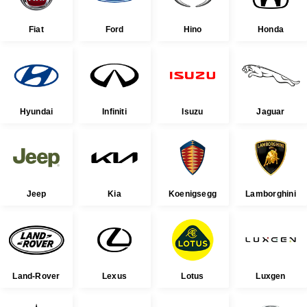
Fiat
Ford
Hino
Honda
Hyundai
Infiniti
Isuzu
Jaguar
Jeep
Kia
Koenigsegg
Lamborghini
Land-Rover
Lexus
Lotus
Luxgen