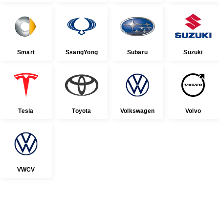
Smart
SsangYong
Subaru
Suzuki
Tesla
Toyota
Volkswagen
Volvo
VWCV