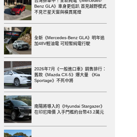
台灣排單中！全新純電《Mercedes-
Benz GLA》車身更低趴 首見越野模式
不見芒星天窗與橫貫尾燈
全新《Mercedes-Benz GLA》明年追
加48V輕油電 可短暫純電行駛
2026年7月《一般進口車》銷售排行：
舊款《Mazda CX-5》爆大量 《Kia
Sportage》不死中將
南陽將導入的《Hyundai Stargazer》
在印尼降價 入手門檻約台幣43.2萬元