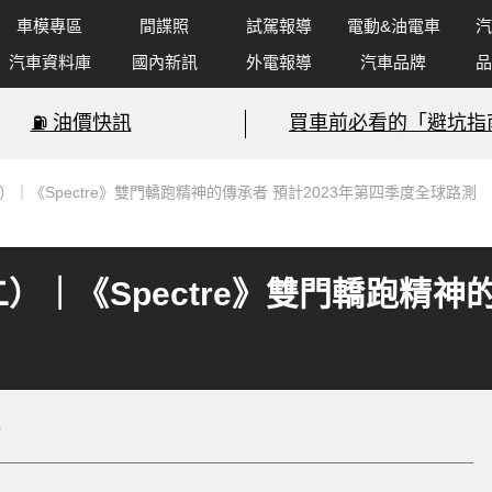
車模專區
間諜照
試駕報導
電動&油電車
汽
汽車資料庫
國內新訊
外電報導
汽車品牌
品
⛽️ 油價快訊
買車前必看的「避坑指
｜《Spectre》雙門轎跑精神的傳承者 預計2023年第四季度全球路測
｜《Spectre》雙門轎跑精神的
0