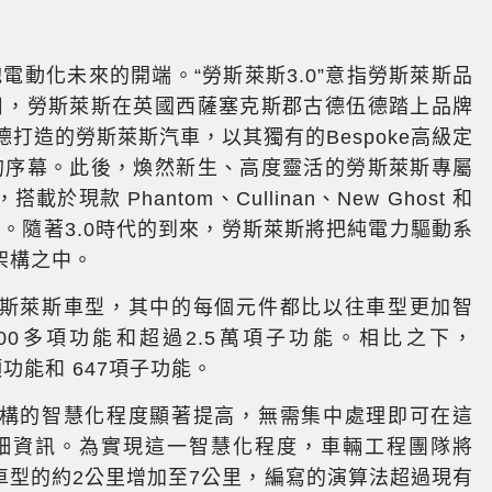
電動化未來的開端。“勞斯萊斯3.0”意指勞斯萊斯品
1日，勞斯萊斯在英國西薩塞克斯郡古德伍德踏上品牌
德打造的勞斯萊斯汽車，以其獨有的Bespoke高級定
代的序幕。此後，煥然新生、高度靈活的勞斯萊斯專屬
款 Phantom、Cullinan、New Ghost 和
代。隨著3.0時代的到來，勞斯萊斯將把純電力驅動系
架構之中。
高的勞斯萊斯車型，其中的每個元件都比以往車型更加智
000多項功能和超過2.5萬項子功能。相比之下，
5項功能和 647項子功能。
系統架構的智慧化程度顯著提高，無需集中處理即可在這
詳細資訊。為實現這一智慧化程度，車輛工程團隊將
現有車型的約2公里增加至7公里，編寫的演算法超過現有