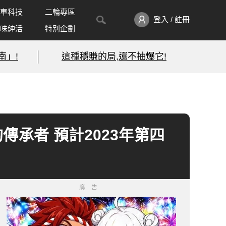
車科技
二輪專區
登入 / 註冊
味紳活
特別企劃
南」!
這種穩賺的局,還不抽爆它!
傳承者 預計2023年第四
廣告