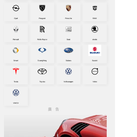
Opel
Peugeot
Porsche
RAM
Renault
Rolls-Royce
Seat
skoda
Smart
SsangYong
Subaru
Suzuki
Tesla
Toyota
Volkswagen
Volvo
VWCV
廣告