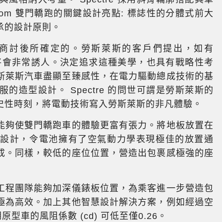
tom 雙門轎跑的關鍵設計亮點: 標誌性的分體式前大
承的設計原則。
商討後所確定的。勞斯萊斯的客戶們提出，如有
跑車將會非常誘人。決定追求這種美學，也具有戰略性考
斯萊斯汽車盡顯至臻感性，在電力驅動總成技術的基
造型設計。 Spectre 的問世可謂是勞斯萊斯的
史性時刻，將電動技術寫入勞斯萊斯的非凡體驗。
能夠使雙門轎跑車的體驗更富有張力。將地板放置在
的設計，令電池擁有了空氣動力學表現極佳的放置通
成。同樣，較低的座位位置，營造出包裹感極強的座
工程團隊能夠加深儀錶板位置，為乘客進一步營造包
極為高效。加上其他智慧設計解決方案，例如經過空
型車的風阻係數 (cd) 可低至僅0.26。