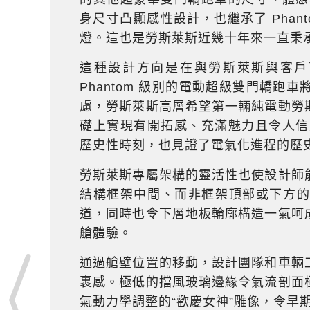
身尺寸凸顯感性設計，也繼承了 Phan
燈。這也是勞斯萊斯近幾十年來一直秉
這種設計方向是在與勞斯萊斯與客戶
Phantom 級別的電動超級雙門轎
慮，勞斯萊斯高層希望第一輛純電動勞
礎上實現有開拓感、充滿魅力且令人信服的
歷史性時刻，也見證了電氣化進程的歷
勞斯萊斯專屬架構的靈活性也使設計師
結構框架中間、而非框架頂部或下方
道，同時也令下層地板輪廓構造一氣呵
艙體驗。
通過艙壁位置的移動，設計團隊和車輛
裹感。極低的擋風玻璃邊緣令氣流剖面
氣動力學調整的“歡慶女神”雕像，令早期原