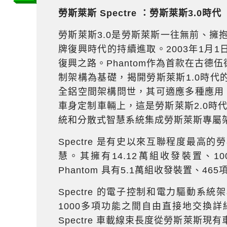
勞斯萊斯
Spectre
：勞斯萊斯
3.0
時代
勞斯萊斯3.0是勞斯萊斯一往無前、擁抱
牌復興時代的持續進取。2003年1月
復興之路。Phantom作為首款在古德伍
制架構為基礎，揭開勞斯萊斯1.0時
全鋁空間架構問世，其可適應多種應用，搭載於現
車身定制車輛上，這是勞斯萊斯2.0時
統和分散式智慧系統集成勞斯萊斯專屬
Spectre 是有史以來互聯程度最
慧。其擁有14.12萬組收發裝置、1
Phantom 具有5.1萬組收發裝置、46
Spectre 的電子控制和電力驅動
1000多項功能之間自由直接地交換
Spectre 車載線束長度從勞斯萊斯