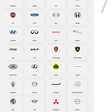
Daihatsu
Dodge
DS
Ferrari
Fiat
Ford
Hino
Honda
Hyundai
Infiniti
Isuzu
Jaguar
Jeep
Kia
Koenigsegg
Lamborghini
Land-Rover
Lexus
Lotus
Luxgen
Maserati
Mazda
McLaren
Mercedes-Benz
MG
Mini
Mitsubishi
Nissan