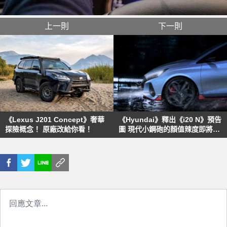
上一則
下一則
《Lexus J201 Concept》奢華
《Hyundai》釋出《i20 N》預告
探險概念！ 原廠改給你看！
圖 現代小鋼砲的顏值辣度即將揭
曉