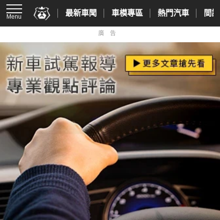
最新車聞
車模專區
熱門汽車
間諜
Menu
廣告