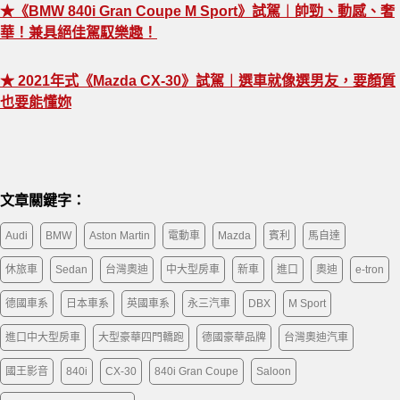
★《BMW 840i Gran Coupe M Sport》試駕︱帥勁、動感、奢
華！兼具絕佳駕馭樂趣！
★ 2021年式《Mazda CX-30》試駕︱選車就像選男友，要顏質
也要能懂妳
文章關鍵字：
Audi
BMW
Aston Martin
電動車
Mazda
賓利
馬自達
休旅車
Sedan
台灣奧迪
中大型房車
新車
進口
奧迪
e-tron
德國車系
日本車系
英國車系
永三汽車
DBX
M Sport
進口中大型房車
大型豪華四門轎跑
德國豪華品牌
台灣奧迪汽車
國王影音
840i
CX-30
840i Gran Coupe
Saloon