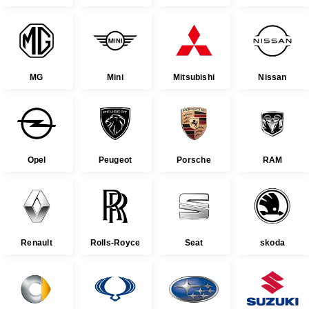
MG
Mini
Mitsubishi
Nissan
Opel
Peugeot
Porsche
RAM
Renault
Rolls-Royce
Seat
skoda