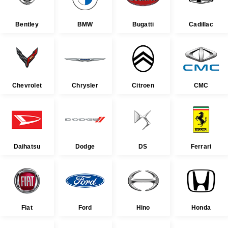
Bentley
BMW
Bugatti
Cadillac
Chevrolet
Chrysler
Citroen
CMC
Daihatsu
Dodge
DS
Ferrari
Fiat
Ford
Hino
Honda