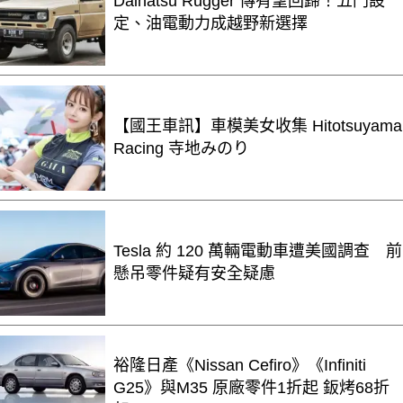
Daihatsu Rugger 傳有望回歸！五門設
定、油電動力成越野新選擇
【國王車訊】車模美女收集 Hitotsuyama
Racing 寺地みのり
Tesla 約 120 萬輛電動車遭美國調查 前
懸吊零件疑有安全疑慮
裕隆日產《Nissan Cefiro》《Infiniti
G25》與M35 原廠零件1折起 鈑烤68折