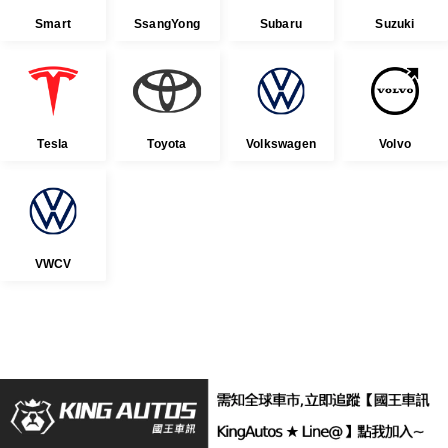
Smart
SsangYong
Subaru
Suzuki
Tesla
Toyota
Volkswagen
Volvo
VWCV