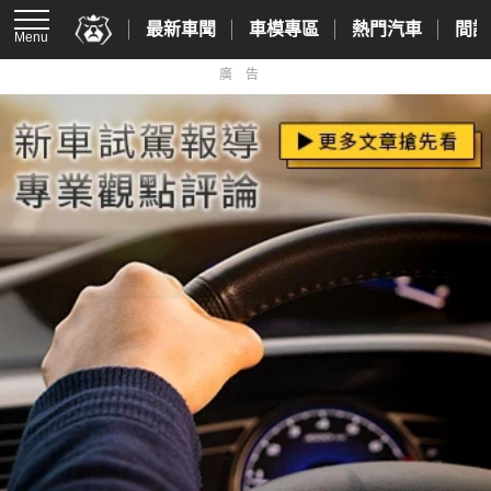
最新車聞
車模專區
熱門汽車
間諜
Menu
廣告