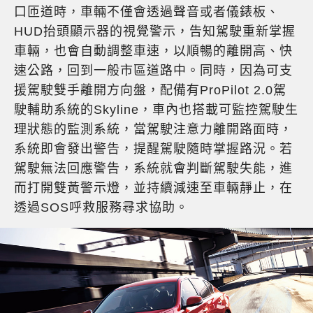
口匝道時，車輛不僅會透過聲音或者儀錶板、
HUD抬頭顯示器的視覺警示，告知駕駛重新掌握
車輛，也會自動調整車速，以順暢的離開高、快
速公路，回到一般市區道路中。同時，因為可支
援駕駛雙手離開方向盤，配備有ProPilot 2.0駕
駛輔助系統的Skyline，車內也搭載可監控駕駛生
理狀態的監測系統，當駕駛注意力離開路面時，
系統即會發出警告，提醒駕駛隨時掌握路況。若
駕駛無法回應警告，系統就會判斷駕駛失能，進
而打開雙黃警示燈，並持續減速至車輛靜止，在
透過SOS呼救服務尋求協助。