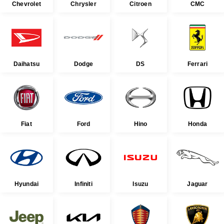
Chevrolet
Chrysler
Citroen
CMC
Daihatsu
Dodge
DS
Ferrari
Fiat
Ford
Hino
Honda
Hyundai
Infiniti
Isuzu
Jaguar