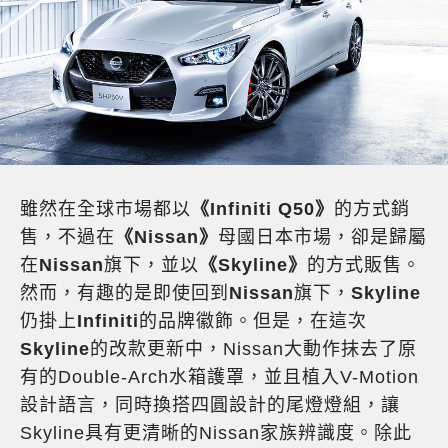
雖然在全球市場都以
《Infiniti Q50》
的方式銷
售，不過在
《Nissan》
母國日本市場，卻是歸屬
在
Nissan
旗下，並以
《Skyline》
的方式販售。
然而，有趣的是即使回到
Nissan
旗下，
Skyline
仍掛上
Infiniti
的品牌徽飾。但是，在這次
Skyline
的改款更新中，Nissan大動作抹去了原
有的Double-Arch水箱護罩，並且植入V-Motion
設計語言，同時換搭四圓設計的尾燈燈組，讓
Skyline具有更清晰的Nissan家族辨識度。除此