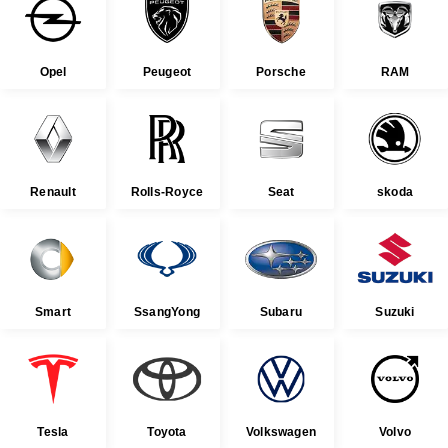
Opel
Peugeot
Porsche
RAM
Renault
Rolls-Royce
Seat
skoda
Smart
SsangYong
Subaru
Suzuki
Tesla
Toyota
Volkswagen
Volvo