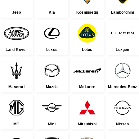
Jeep
Kia
Koenigsegg
Lamborghini
Land-Rover
Lexus
Lotus
Luxgen
Maserati
Mazda
McLaren
Mercedes-Benz
MG
Mini
Mitsubishi
Nissan