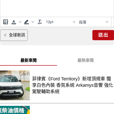
12pt
段落
送出
全球新訊
最新車聞
最熱車聞
菲律賓《Ford Territory》新增頂規車 獨
享白色內裝 香氛系統 Arkamys音響 強化
駕駛輔助系統