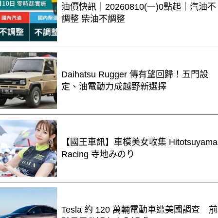
油價快訊｜20260810(一)0點起｜汽油不
調整 柴油不調整
Daihatsu Rugger 傳有望回歸！五門設
定、油電動力成越野新選擇
【國王車訊】車模美女收集 Hitotsuyama
Racing 寺地みのり
Tesla 約 120 萬輛電動車遭美國調查 前