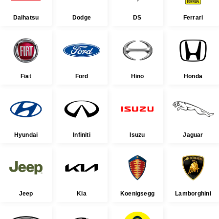
Daihatsu
Dodge
DS
Ferrari
Fiat
Ford
Hino
Honda
Hyundai
Infiniti
Isuzu
Jaguar
Jeep
Kia
Koenigsegg
Lamborghini