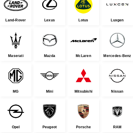
Land-Rover
Lexus
Lotus
Luxgen
Maserati
Mazda
McLaren
Mercedes-Benz
MG
Mini
Mitsubishi
Nissan
Opel
Peugeot
Porsche
RAM