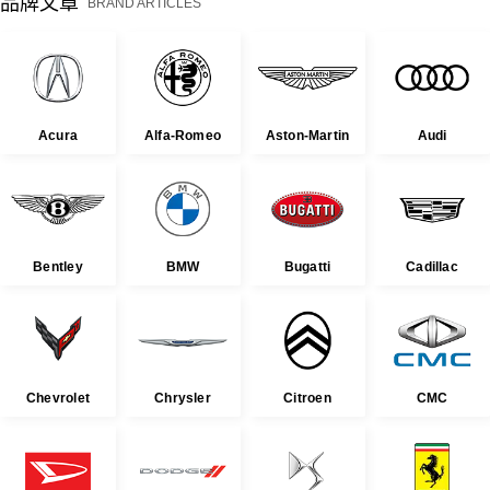
品牌文章
BRAND ARTICLES
Acura
Alfa-Romeo
Aston-Martin
Audi
Bentley
BMW
Bugatti
Cadillac
Chevrolet
Chrysler
Citroen
CMC