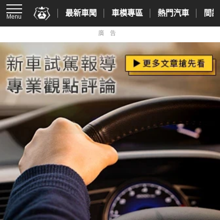
最新車聞
車模專區
熱門汽車
間諜
Menu
廣告