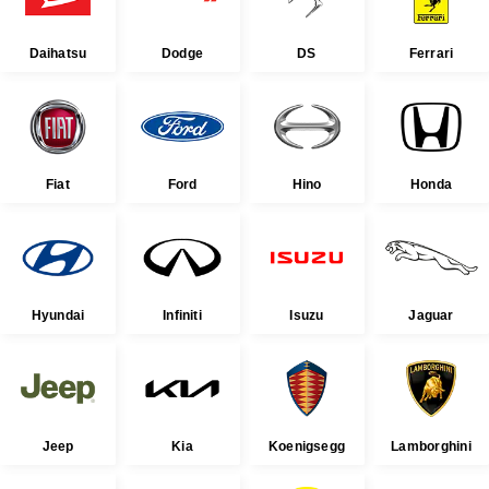
Daihatsu
Dodge
DS
Ferrari
Fiat
Ford
Hino
Honda
Hyundai
Infiniti
Isuzu
Jaguar
Jeep
Kia
Koenigsegg
Lamborghini