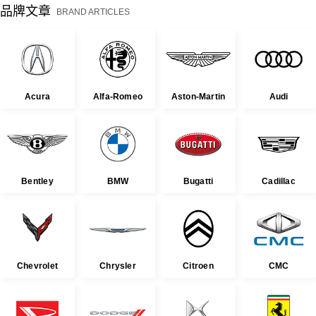
品牌文章
BRAND ARTICLES
Acura
Alfa-Romeo
Aston-Martin
Audi
Bentley
BMW
Bugatti
Cadillac
Chevrolet
Chrysler
Citroen
CMC