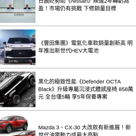
日圓貶勢助《Nissan》睽違2年轉虧為
盈！市場仍有挑戰 下修銷量目標
《豐田集團》電氣化車款銷量創新高 明
年推出新世代HEV大電池
黑化的極致性能《Defender OCTA
Black》升級專屬沉浸式體感座椅 858萬
元 全台僅5輛 享5年保養專案
Mazda 3、CX-30 大改款有新進展！新
世代油電動力成最大亮點