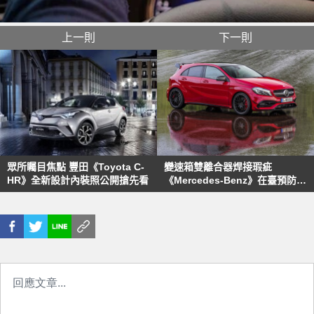
上一則
下一則
眾所矚目焦點 豐田《Toyota C-
變速箱雙離合器焊接瑕疵
HR》全新設計內裝照公開搶先看
《Mercedes-Benz》在臺預防性
召回45 AMG系列車款