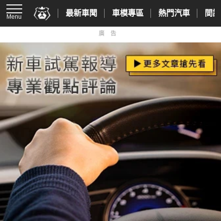
最新車聞
車模專區
熱門汽車
間諜
Menu
廣告