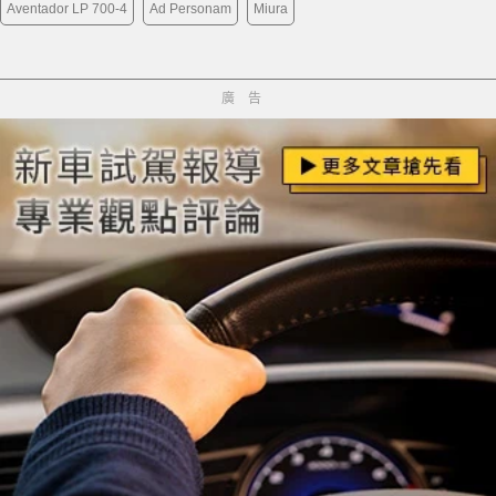
Aventador LP 700-4
Ad Personam
Miura
廣告