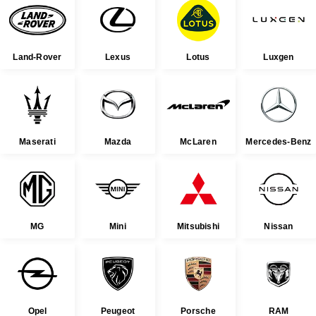
Land-Rover
Lexus
Lotus
Luxgen
Maserati
Mazda
McLaren
Mercedes-Benz
MG
Mini
Mitsubishi
Nissan
Opel
Peugeot
Porsche
RAM