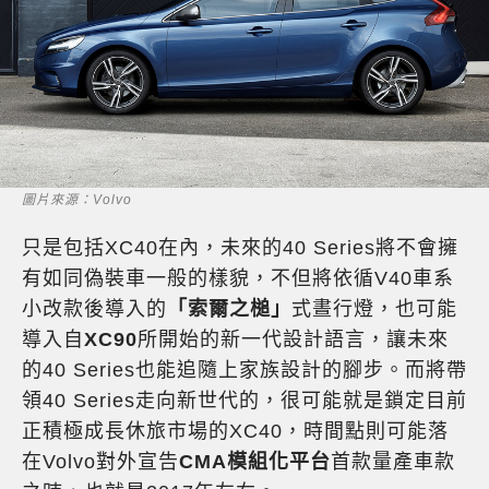
圖片來源：Volvo
只是包括XC40在內，未來的40 Series將不會擁
有如同偽裝車一般的樣貌，不但將依循V40車系
小改款後導入的
「索爾之槌」
式晝行燈，也可能
導入自
XC90
所開始的新一代設計語言，讓未來
的40 Series也能追隨上家族設計的腳步。而將帶
領40 Series走向新世代的，很可能就是鎖定目前
正積極成長休旅市場的XC40，時間點則可能落
在Volvo對外宣告
CMA模組化平台
首款量產車款