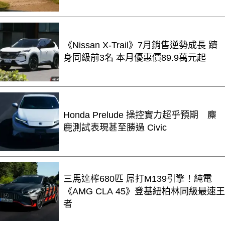
《Nissan X-Trail》7月銷售逆勢成長 躋
身同級前3名 本月優惠價89.9萬元起
Honda Prelude 操控實力超乎預期 麋
鹿測試表現甚至勝過 Civic
三馬達榨680匹 屌打M139引擎！純電
《AMG CLA 45》登基紐柏林同級最速王
者