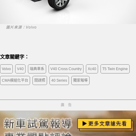
圖片來源：Volvo
文章關鍵字：
Volvo
V40
瑞典車系
V40 Cross Country
Xc40
T5 Twin Engine
CMA模組化平台
間諜照
40 Series
獨家報導
廣告