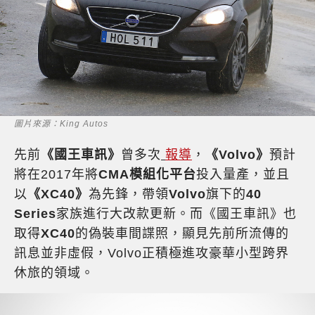
圖片來源：King Autos
先前
《國王車訊》
曾多次
報導
，
《Volvo》
預計
將在2017年將
CMA模組化平台
投入量產，並且
以
《XC40》
為先鋒，帶領
Volvo
旗下的
40
Series
家族進行大改款更新。而《國王車訊》也
取得
XC40
的偽裝車間諜照，顯見先前所流傳的
訊息並非虛假，Volvo正積極進攻豪華小型跨界
休旅的領域。