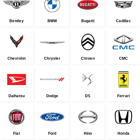
Bentley
BMW
Bugatti
Cadillac
Chevrolet
Chrysler
Citroen
CMC
Daihatsu
Dodge
DS
Ferrari
Fiat
Ford
Hino
Honda