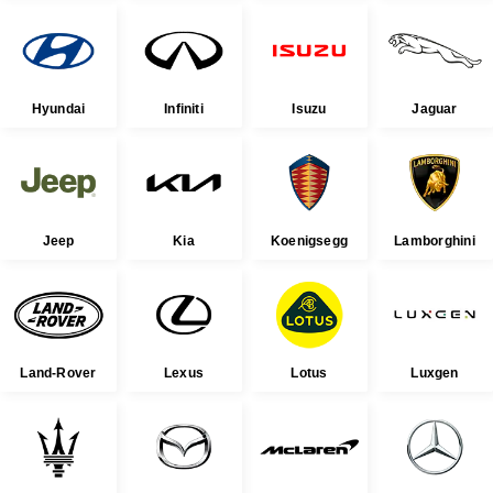
Hyundai
Infiniti
Isuzu
Jaguar
Jeep
Kia
Koenigsegg
Lamborghini
Land-Rover
Lexus
Lotus
Luxgen