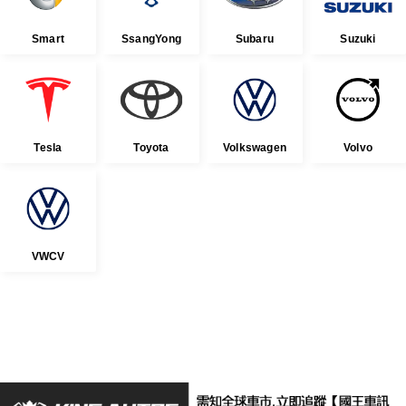
Smart
SsangYong
Subaru
Suzuki
Tesla
Toyota
Volkswagen
Volvo
VWCV