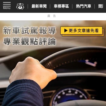
最新車聞
車模專區
熱門汽車
間諜
Menu
廣告