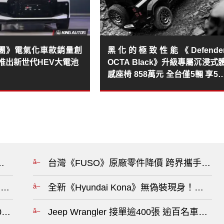
團》電氣化車款銷量創
黑化的極致性能《Defende
推出新世代HEV大電池
OCTA Black》升級專屬沉浸式
感座椅 858萬元 全台僅5輛 享5
保養專案
駐西班工廠 共同研發新車?
台灣《FUSO》原廠零件降價 跨界攜手鹿耳
容 Neue Klasse 平台再添純電雙門新成員?
全新《Hyundai Kona》無偽裝現身！
0人 重新評估車系佈局?
Jeep Wrangler 接單逾400張 逾百名車