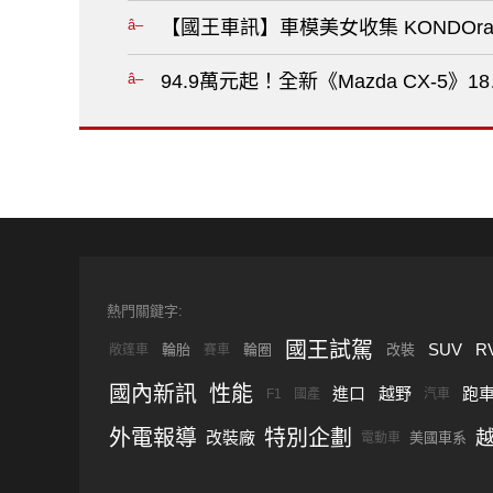
【國王車訊】車模美女收集 KONDOrac
94.9萬元起！全新《Mazda CX-5
熱門關鍵字:
國王試駕
SUV
R
輪胎
輪圈
改裝
敞篷車
賽車
國內新訊
性能
進口
越野
跑
F1
國產
汽車
外電報導
特別企劃
改裝廠
美國車系
電動車