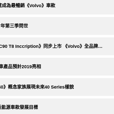
望成為最暢銷《Volvo》車款
017年第三季問世
《V40 Cross Country T4 AWD》與《XC90 T8 Inccription》同步上市 《Volvo》全品牌瞄準2017年銷4800輛
車產品預計2019亮相
 40》概念家族展現未來40 Series樣貌
畫新能源車款發展目標