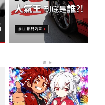
r
體
年
廣告
門天后宮 推限量聯名御守 ?
《南陽》10月導入是清舊款庫存 還是新款與海外同步上市？！?
主不等0關稅加價交車?