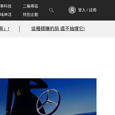
車科技
二輪專區
登入 / 註冊
味紳活
特別企劃
南」!
這種穩賺的局,還不抽爆它!