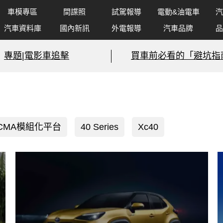
車模專區
間諜照
試駕報導
電動&油電車
汽
汽車資料庫
國內新訊
外電報導
汽車品牌
品
專題|電影車追擊
買車前必看的「避坑指
CMA模組化平台
40 Series
Xc40