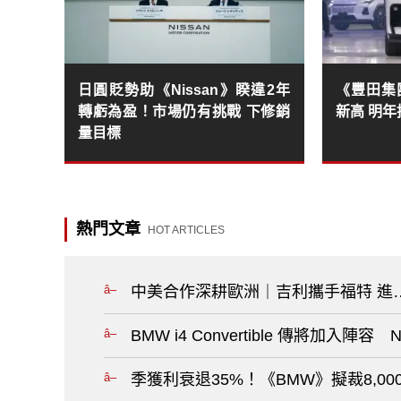
日圓貶勢助《Nissan》睽違2年
《豐田集
轉虧為盈！市場仍有挑戰 下修銷
新高 明年
量目標
熱門文章
HOT ARTICLES
中美合作深耕歐洲｜吉利攜手福特 進
BMW i4 Convertible 傳將加入陣
季獲利衰退35%！《BMW》擬裁8,00