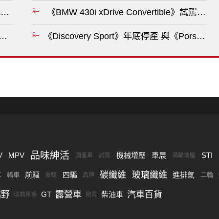
ing 原あゆみ?
《BMW 430i xDrive Convertib
》18日發表 限時優惠價升級5年原廠保固?
《Discovery Sport》年底停產 與《Porsc
品味紳活
V
MPV
機械增壓
車展
STI
國產車
試駕
渦輪增壓
碳纖維
玻璃纖維
車
前驅
四驅
進排氣
轎車
二輪
後驅
品牌
越野
露營車
汽車百貨
GT
柴油車
瑞典車系
掀背