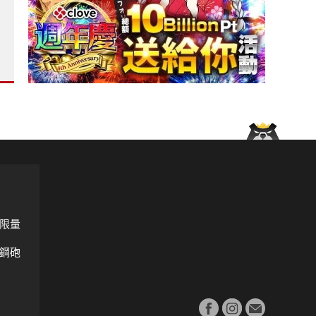
le》試駕報導｜給懂享受的人 陪你上山海的全天候敞篷跑車?
he Macan》相同命運 不敵歐盟GSR2法規?
限量
鋼砲