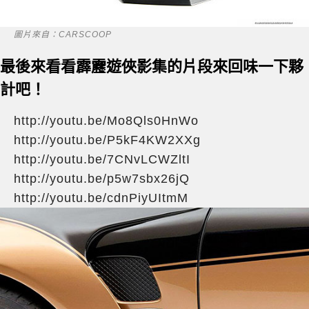
圖片來自：CARSCOOP
最後來看看霹靂遊俠影集的片段來回味一下夥
計吧！
http://youtu.be/Mo8Qls0HnWo
http://youtu.be/P5kF4KW2XXg
http://youtu.be/7CNvLCWZltI
http://youtu.be/p5w7sbx26jQ
http://youtu.be/cdnPiyUItmM