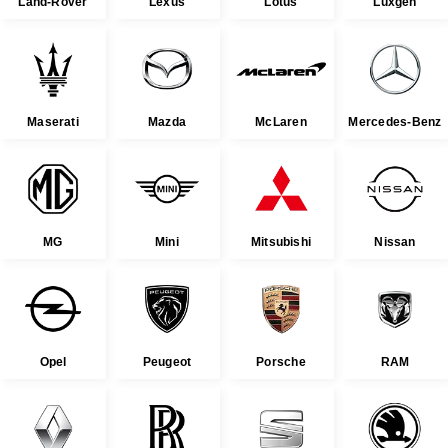
Land-Rover
Lexus
Lotus
Luxgen
Maserati
Mazda
McLaren
Mercedes-Benz
MG
Mini
Mitsubishi
Nissan
Opel
Peugeot
Porsche
RAM