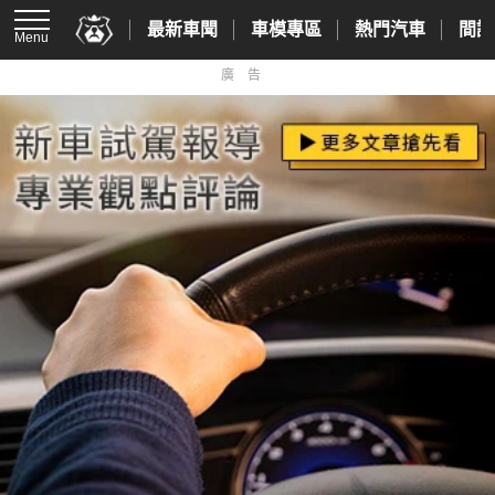
最新車聞
車模專區
熱門汽車
間諜
Menu
廣告