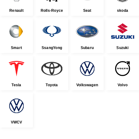
Renault
Rolls-Royce
Seat
skoda
Smart
SsangYong
Subaru
Suzuki
Tesla
Toyota
Volkswagen
Volvo
VWCV