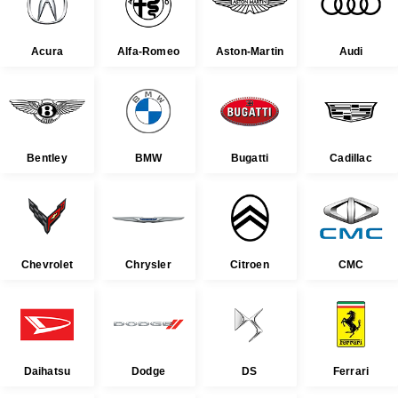
Acura
Alfa-Romeo
Aston-Martin
Audi
Bentley
BMW
Bugatti
Cadillac
Chevrolet
Chrysler
Citroen
CMC
Daihatsu
Dodge
DS
Ferrari