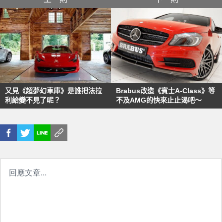
又見《超夢幻車庫》是誰把法拉
Brabus改造《賓士A-Class》等
利給變不見了呢？
不及AMG的快來止止渴吧～