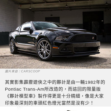
圖片來自：CARSCOOP
其實影集霹靂遊俠之中的夥計是由一輛1982年的
Pontiac Trans-Am所改造的，而這回的限量版
《夥計模型車》製作得更是十分精細，像是大家
印象最深刻的車頭紅色燈光當然是沒有少！