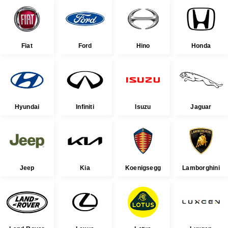
Fiat
Ford
Hino
Honda
Hyundai
Infiniti
Isuzu
Jaguar
Jeep
Kia
Koenigsegg
Lamborghini