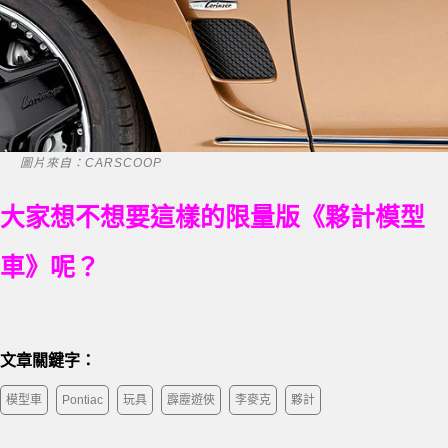
圖片來自：CARSCOOP
大家想不想要這樣的限量版《夥計模型
車》呢？
文章關鍵字：
模型車
Pontiac
玩具
霹靂遊俠
李麥克
夥計