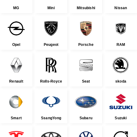
MG
Mini
Mitsubishi
Nissan
Opel
Peugeot
Porsche
RAM
Renault
Rolls-Royce
Seat
skoda
Smart
SsangYong
Subaru
Suzuki