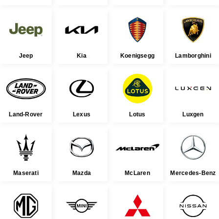
Jeep
Kia
Koenigsegg
Lamborghini
Land-Rover
Lexus
Lotus
Luxgen
Maserati
Mazda
McLaren
Mercedes-Benz