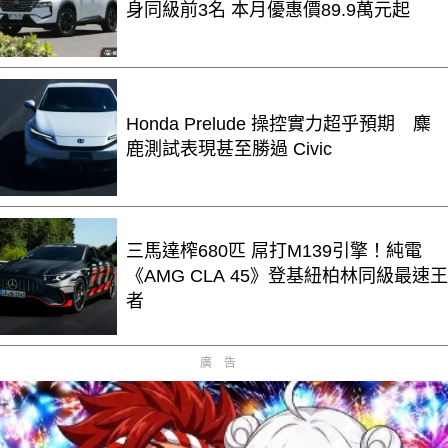
身同級前3名 本月優惠價89.9萬元起
Honda Prelude 操控實力超乎預期 麋
鹿測試表現甚至勝過 Civic
三馬達榨680匹 屌打M139引擎！純電
《AMG CLA 45》登基紐柏林同級最速王
者
廣告