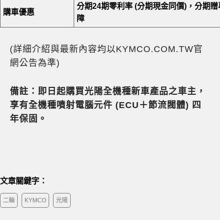
分期24期零利率 (分期現金同價)，分期
購車優惠
障
(詳細介紹與最新內容均以KYMCO.COM.TW官
網公告為準)
備註：即日起購買光陽全機種新車產品之車主，
享有全機種噴射電腦元件 (ECU＋節流閥體) 四
年保固。
文章關鍵字：
二輪
KYMCO
光陽