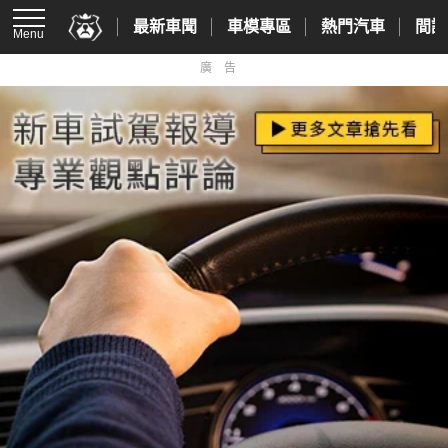
最新車聞
車模專區
熱門汽車
間諜
Menu
廣告