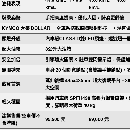
44.8 km/L →
48.9
45.0 km/L →
48.8
油耗表現
km/L
km/L
騎乘姿勢
手把高度提高、優化人因，騎姿更舒適
KYMCO
大樂 DOLLAR 「全車系搭載德國噴射科技」，現有優
頭燈升級
汽車級CLASS D雙LED頭燈、遠近燈一
超大油箱
8
公升大油箱
安全加倍
引擎熄火開關 & 駐車雙閃警示燈，保護
無限擴充
車身 20 個創意鎖點 (含雙邊手機鎖點)
延伸後達 485x435mm 超大後載平台、38
載貨首選
大空間
採用汽車級 SPFH490 高張力鋼管車架
輕又穩固
度；腳踏最大荷重 40 kg
建議售價
(
空車價不
95,500
元
89,000
元
含牌險)