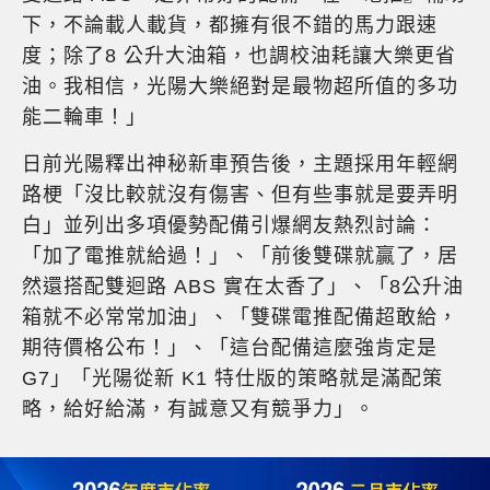
下，不論載人載貨，都擁有很不錯的馬力跟速
度；除了8 公升大油箱，也調校油耗讓大樂更省
油。我相信，光陽大樂絕對是最物超所值的多功
能二輪車！」
日前光陽釋出神秘新車預告後，主題採用年輕網
路梗「沒比較就沒有傷害、但有些事就是要弄明
白」並列出多項優勢配備引爆網友熱烈討論：
「加了電推就給過！」、「前後雙碟就贏了，居
然還搭配雙迴路 ABS 實在太香了」、「8公升油
箱就不必常常加油」、「雙碟電推配備超敢給，
期待價格公布！」、「這台配備這麼強肯定是
G7」「光陽從新 K1 特仕版的策略就是滿配策
略，給好給滿，有誠意又有競爭力」。