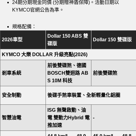
24期分期現金同價 (分期贈神盾保障)。活動日期以
KYMCO官網公告為準。
規格配備：
Dollar 150 ABS
雙
2026
車型
Dollar 150
雙碟版
碟版
KYMCO
大樂 DOLLAR 升級亮點(2026)
前後雙碟煞、德國
剎車系統
BOSCH雙迴路 AB
前後雙碟煞
S 10M 科技
安全制動
後碟手煞車裝置
、全新輕量化鋁圈
ISG
無聲啟動、油
智慧油電
電 雙動力Hybrid 電
-
推加速