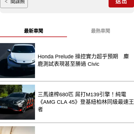
送出
間諜照
最新車聞
最熱車聞
Honda Prelude 操控實力超乎預期 麋
鹿測試表現甚至勝過 Civic
三馬達榨680匹 屌打M139引擎！純電
《AMG CLA 45》登基紐柏林同級最速王
者