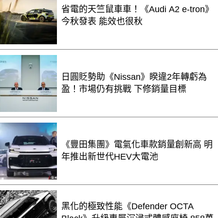
省電的天竺鼠車車！《Audi A2 e-tron》
今秋發表 能效也很秋
日圓貶勢助《Nissan》睽違2年轉虧為
盈！市場仍有挑戰 下修銷量目標
《豐田集團》電氣化車款銷量創新高 明
年推出新世代HEV大電池
黑化的極致性能《Defender OCTA