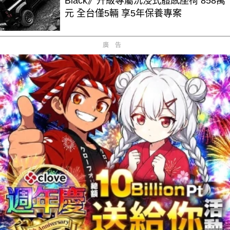
Black》升級專屬沉浸式體感座椅 858萬
元 全台僅5輛 享5年保養專案
廣告