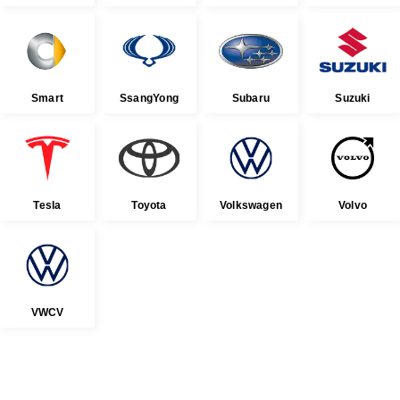
Smart
SsangYong
Subaru
Suzuki
Tesla
Toyota
Volkswagen
Volvo
VWCV