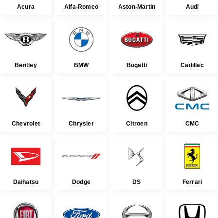
Acura
Alfa-Romeo
Aston-Martin
Audi
Bentley
BMW
Bugatti
Cadillac
Chevrolet
Chrysler
Citroen
CMC
Daihatsu
Dodge
DS
Ferrari