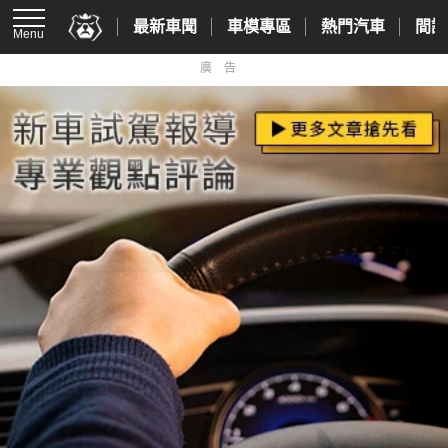
最新車聞
車模專區
熱門汽車
間諜
Menu
廣告