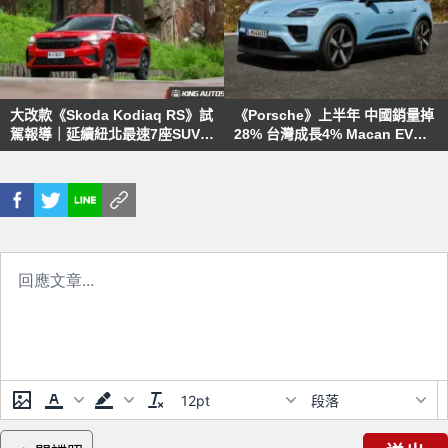
大改款《Skoda Kodiaq RS》試
《Porsche》上半年 中國銷量掉
駕報導｜延續紐北最速7座SUV頭
28% 台灣成長4% Macan EV全
銜 提升的不只動力 更多的是駕駛
球熱賣
樂趣
12pt
段落