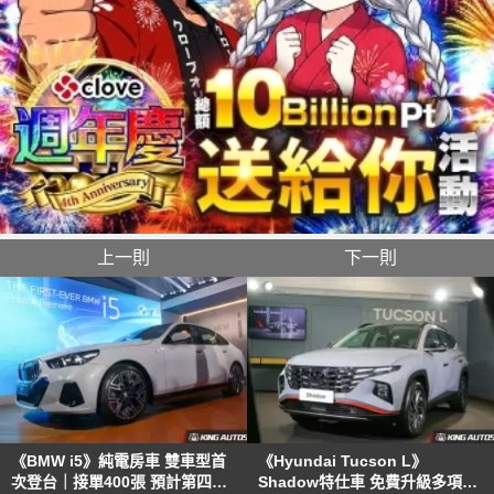
上一則
下一則
《BMW i5》純電房車 雙車型首
《Hyundai Tucson L》
次登台｜接單400張 預計第四季
Shadow特仕車 免費升級多項專