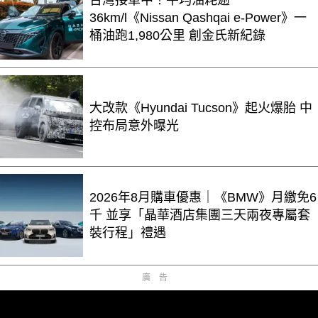
台灣接單中！平均油耗逾
36km/l《Nissan Qashqai e-Power》一
桶油跑1,980公里 創金氏新紀錄
大改款《Hyundai Tucson》起火爆胎 中
控布局意外曝光
2026年8月購車優惠｜《BMW》月繳免6
千 並享「晶華酒店集團三天兩夜專屬套
裝行程」禮遇
廣告