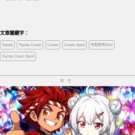
文章關鍵字：
Toyota
Toyota Crown
Crown
Crown Sport
中型跨界SUV
Toyota Crown Sport
廣告