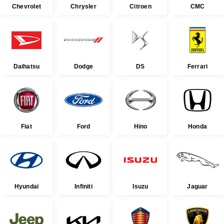
Chevrolet
Chrysler
Citroen
CMC
Daihatsu
Dodge
DS
Ferrari
Fiat
Ford
Hino
Honda
Hyundai
Infiniti
Isuzu
Jaguar