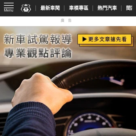
最新車聞
車模專區
熱門汽車
間諜
Menu
廣告