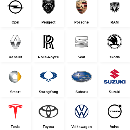
Opel
Peugeot
Porsche
RAM
Renault
Rolls-Royce
Seat
skoda
Smart
SsangYong
Subaru
Suzuki
Tesla
Toyota
Volkswagen
Volvo