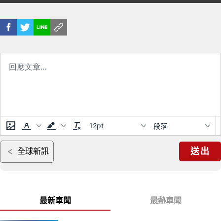
上市
屬配備 僅200輛
12pt
段落
送出
全球新訊
最新車聞
最熱車聞