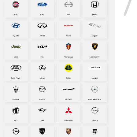
Fiat
Ford
Hino
Honda
Hyundai
Infiniti
Isuzu
Jaguar
Jeep
Kia
Koenigsegg
Lamborghini
Land-Rover
Lexus
Lotus
Luxgen
Maserati
Mazda
McLaren
Mercedes-Benz
MG
Mini
Mitsubishi
Nissan