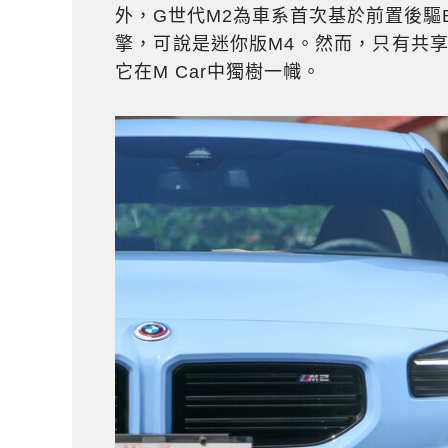
外，G世代M2為車系首次基於前置後驅BM
擎，可說是迷你版M4。然而，只有共
它在M Car中獨樹一幟。