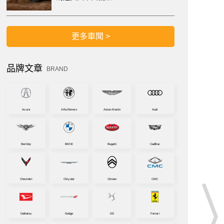
更多車聞 >
品牌文章
BRAND
Acura
Alfa-Romeo
Aston-Martin
Audi
Bentley
BMW
Bugatti
Cadillac
Chevrolet
Chrysler
Citroen
CMC
Daihatsu
Dodge
DS
Ferrari