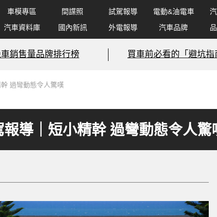
車模專區
間諜照
試駕報導
電動&油電車
汽
汽車資料庫
國內新訊
外電報導
汽車品牌
品
機車銷售量品牌排行榜
買車前必看的「避坑指
精幹 過彎動態令人驚嘆
試駕報導｜短小精幹 過彎動態令人驚