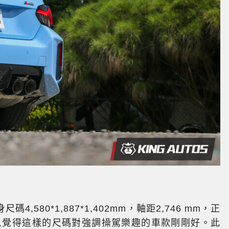
4,580*1,887*1,402mm，軸距2,746 mm，正
個人覺得這樣的尺碼對強調操駕樂趣的車款剛剛好。此