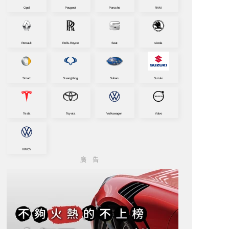
Opel
Peugeot
Porsche
RAM
Renault
Rolls-Royce
Seat
skoda
Smart
SsangYong
Subaru
Suzuki
Tesla
Toyota
Volkswagen
Volvo
VWCV
廣告