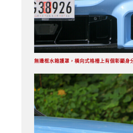
無邊框水箱護罩，橫向式格柵上有個彰顯身分