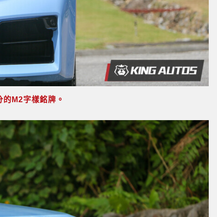
的M2字樣銘牌。