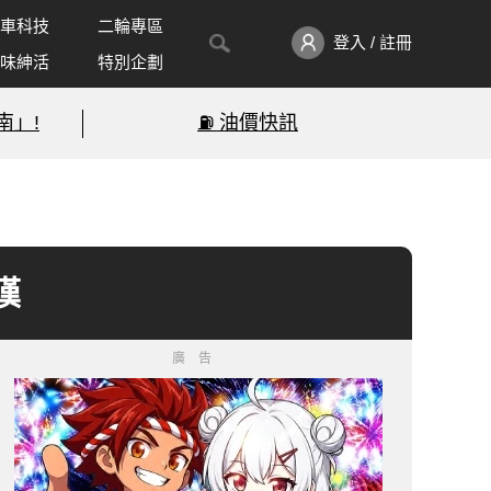
車科技
二輪專區
登入 / 註冊
味紳活
特別企劃
南」!
⛽️ 油價快訊
嘆
廣告