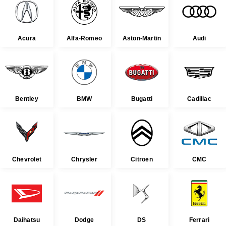
Acura
Alfa-Romeo
Aston-Martin
Audi
Bentley
BMW
Bugatti
Cadillac
Chevrolet
Chrysler
Citroen
CMC
Daihatsu
Dodge
DS
Ferrari