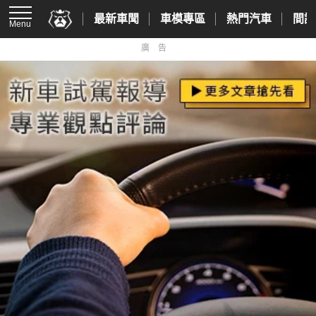
最新車聞
車模專區
熱門汽車
間諜
Menu
廣告