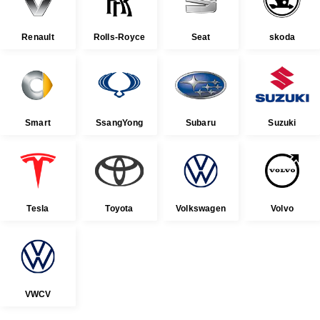
Renault
Rolls-Royce
Seat
skoda
Smart
SsangYong
Subaru
Suzuki
Tesla
Toyota
Volkswagen
Volvo
VWCV