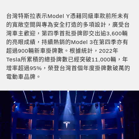
台灣特斯拉表示
Model Y
憑藉同級車款前所未有
的寬敞空間與專為安全打造的多項設計，
廣受台
灣車主歡迎，第四季首批掛牌即交出逾
3,600
輛
的亮眼成績，持續熱銷的
Model 3
在第四季亦有
超過
900
輛新車掛牌數。根據統計，2022年
Tesla
所累積的總掛牌數已經突破
11,000
輛，年
增率超過
95%
，榮登台灣首個年度掛牌數破萬的
電動車品牌。