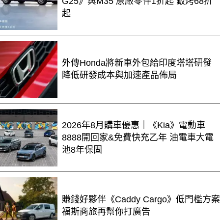
G25》與M35 原廠零件1折起 鈑烤68折
起
外傳Honda將新車外包給印度塔塔研發
降低研發成本與加速產品佈局
2026年8月購車優惠｜《Kia》電動車
8888開回家&免費快充乙年 油電車大電
池8年保固
賺錢好夥伴《Caddy Cargo》低門檻方案
福斯商旅再幫你打廣告