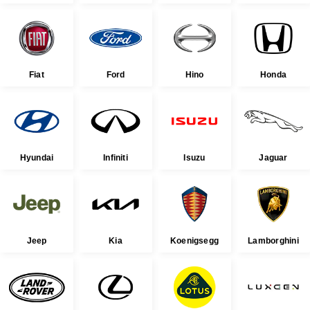
Fiat
Ford
Hino
Honda
Hyundai
Infiniti
Isuzu
Jaguar
Jeep
Kia
Koenigsegg
Lamborghini