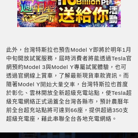
此外，台灣特斯拉也預告
Model Y
即將於明年1月
中旬開放試駕服務，屆時消費者將能透過
Tesla
官
網預約
Model 3
與
Model Y
專屬試駕體驗，也可
透過官網線上賞車，了解最新現貨車款資訊。而
隨著
Model Y開始大量交車
，台灣特斯拉也首度
於彰化、雲林開放全新超級充電站點，使
Tesla
超
級充電網絡正式涵蓋全台灣各縣市，預計農曆年
前全台超充站點將可達到
66
座，提供超過
350
支
超級充電座，藉此串聯全台各地充電網絡。