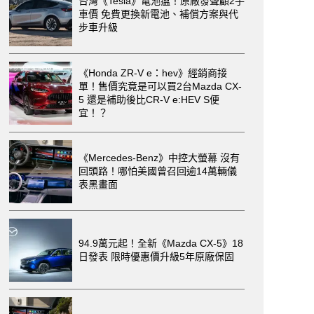
台灣《Tesla》電池瘟！原廠發聲顧2手
車價 免費更換新電池、補償方案與代
步車升級
《Honda ZR-V e：hev》經銷商接
單！售價究竟是可以買2台Mazda CX-
5 還是補助後比CR-V e:HEV S便
宜！？
《Mercedes-Benz》中控大螢幕 沒有
回頭路！哪怕美國曾召回逾14萬輛儀
表黑畫面
94.9萬元起！全新《Mazda CX-5》18
日發表 限時優惠價升級5年原廠保固