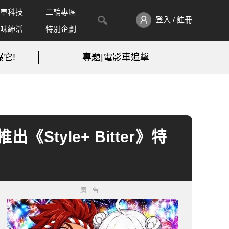
車科技
二輪專區
登入 / 註冊
味紳活
特別企劃
它!
專題|電影車追擊
《Style+ Bitter》特
廣告