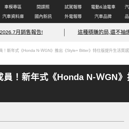
車模專區
間諜照
試駕報導
電動&油電車
汽
汽車資料庫
國內新訊
外電報導
汽車品牌
品
2026.7月銷售報告!
這種穩賺的局,還不抽爆
員！新年式《Honda N-ＷGN》推出《Style+ Bitter》特仕版提升生活質感
員！新年式《Honda N-ＷGN》推出