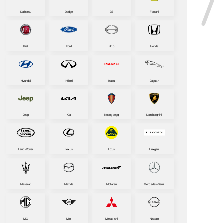
Daihatsu
Dodge
DS
Ferrari
Fiat
Ford
Hino
Honda
Hyundai
Infiniti
Isuzu
Jaguar
Jeep
Kia
Koenigsegg
Lamborghini
Land-Rover
Lexus
Lotus
Luxgen
Maserati
Mazda
McLaren
Mercedes-Benz
MG
Mini
Mitsubishi
Nissan