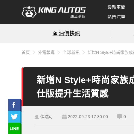
最新車聞
熱門汽車
⛽️ 油價快訊
首頁
外電報導
全球新訊
新增N Style+時尚家族成
新增N Style+時尚家族成
仕版提升生活質感
傑瑞可
2022-09-23 17:30:00
0