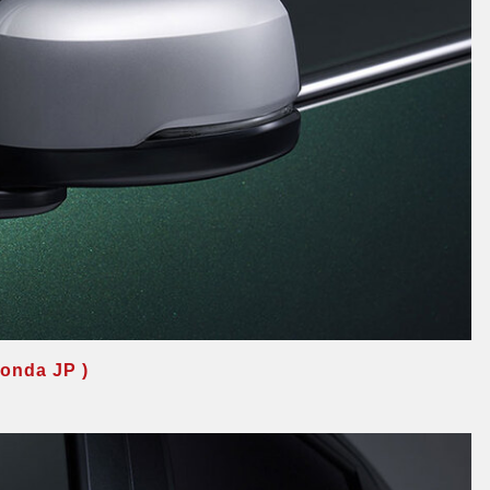
da JP )