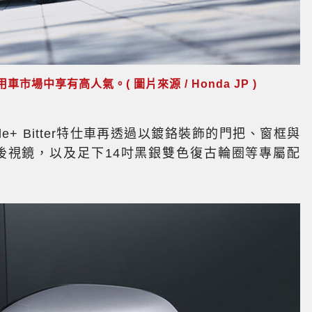
市場中享有高人氣。( 圖片來源 / Honda JP )
le+ Bitter特仕車再透過以鍍鉻裝飾的門把、窗框與
後視鏡，以及足下14吋黑銀雙色復古輪圈等專屬配