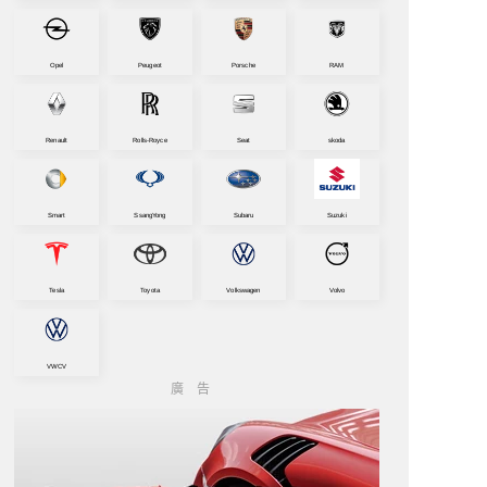
Opel
Peugeot
Porsche
RAM
Renault
Rolls-Royce
Seat
skoda
Smart
SsangYong
Subaru
Suzuki
Tesla
Toyota
Volkswagen
Volvo
VWCV
廣告