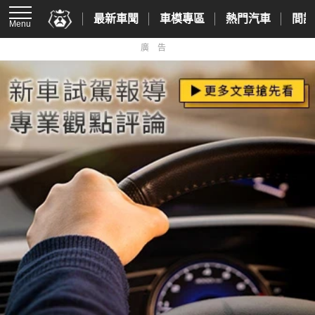
最新車聞
車模專區
熱門汽車
間諜
Menu
廣告