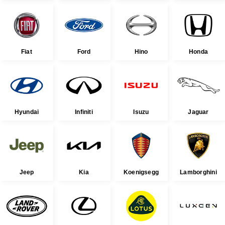
Fiat
Ford
Hino
Honda
Hyundai
Infiniti
Isuzu
Jaguar
Jeep
Kia
Koenigsegg
Lamborghini