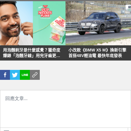
用泡麵剃牙是什麼感覺？獵奇度
小改款《BMW X5 M》換新引擎
爆錶「泡麵牙線」用完牙齒更有
首搭48V輕油電 最快年底發表
風味｜居然還有四種口味可以選