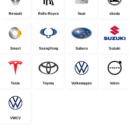
Renault
Rolls-Royce
Seat
skoda
Smart
SsangYong
Subaru
Suzuki
Tesla
Toyota
Volkswagen
Volvo
VWCV