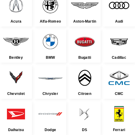
Acura
Alfa-Romeo
Aston-Martin
Audi
Bentley
BMW
Bugatti
Cadillac
Chevrolet
Chrysler
Citroen
CMC
Daihatsu
Dodge
DS
Ferrari