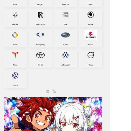
Opel
Peugeot
Porsche
RAM
Renault
Rolls-Royce
Seat
skoda
Smart
SsangYong
Subaru
Suzuki
Tesla
Toyota
Volkswagen
Volvo
VWCV
廣告