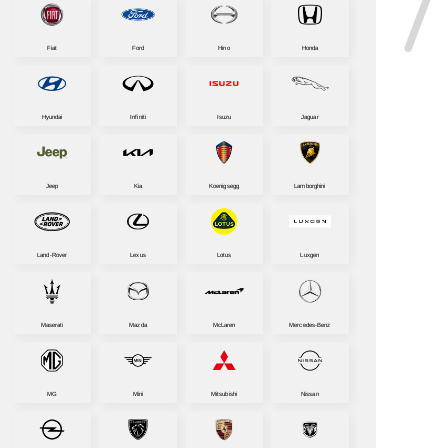
Fiat
Ford
Hino
Honda
Hyundai
Infiniti
Isuzu
Jaguar
Jeep
Kia
Koenigsegg
Lamborghini
Land-Rover
Lexus
Lotus
Luxgen
Maserati
Mazda
McLaren
Mercedes-Benz
MG
Mini
Mitsubishi
Nissan