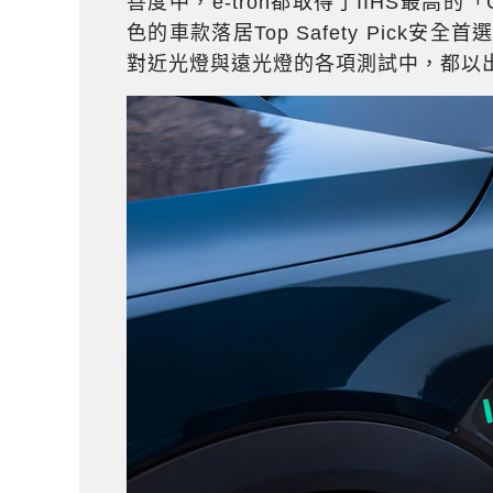
善度中，e-tron都取得了IIHS最高
色的車款落居Top Safety Pick安
對近光燈與遠光燈的各項測試中，都以