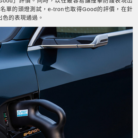
的「Good」評價。同時，以往最容易讓撞擊防護表現出
全首選名單的頭燈測試，e-tron也取得Good的評價，在針
出色的表現通過。