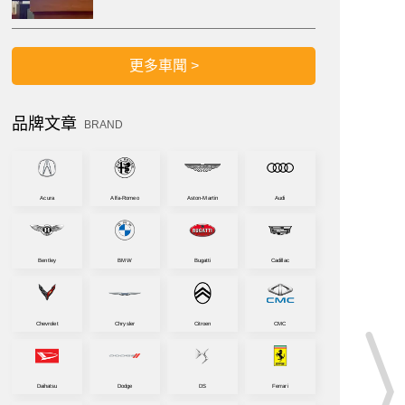
更多車聞 >
品牌文章
BRAND
Acura
Alfa-Romeo
Aston-Martin
Audi
Bentley
BMW
Bugatti
Cadillac
Chevrolet
Chrysler
Citroen
CMC
Daihatsu
Dodge
DS
Ferrari