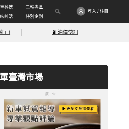
車科技
二輪專區
登入 / 註冊
味紳活
特別企劃
南」!
⛽️ 油價快訊
式進軍臺灣市場
廣告