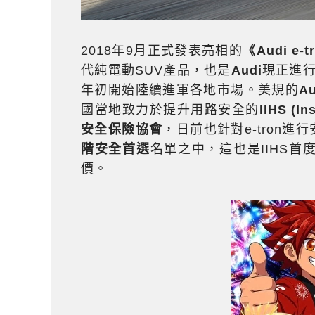
2018年9月正式發表亮相的
《Audi e-t
代純電動SUV產品，也是
Audi
現正進行
年初開始陸續進軍各地市場。美規的
Au
國當地致力於提升用路安全的
IIHS (I
安全保險協會
，日前也針對e-tron進行
階安全首選
名單之中，這也是IIHS首度給
價。