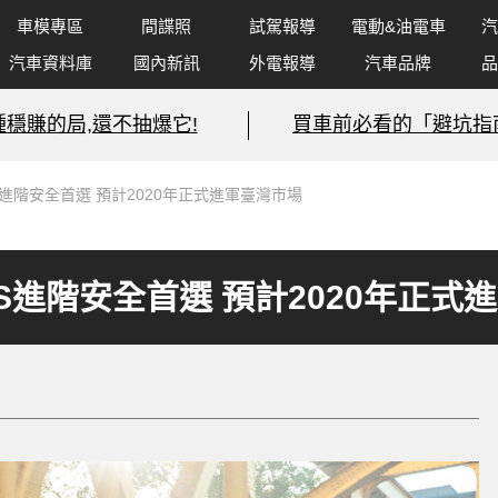
車模專區
間諜照
試駕報導
電動&油電車
汽
汽車資料庫
國內新訊
外電報導
汽車品牌
品
種穩賺的局,還不抽爆它!
買車前必看的「避坑指
選IIHS進階安全首選 預計2020年正式進軍臺灣市場
選IIHS進階安全首選 預計2020年正