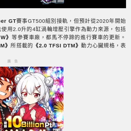
er GT
賽事GT500組別接軌，但預計從2020年開始
只能使用2.0升的4缸渦輪增壓引擎作為動力來源，包括
MW》
等參賽車廠，都馬不停蹄的進行賽車的更新。
TM》
所搭載的
《2.0 TFSI DTM》
動力心臟規格，表
廣告