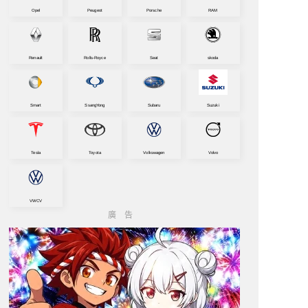
Opel
Peugeot
Porsche
RAM
Renault
Rolls-Royce
Seat
skoda
Smart
SsangYong
Subaru
Suzuki
Tesla
Toyota
Volkswagen
Volvo
VWCV
廣告