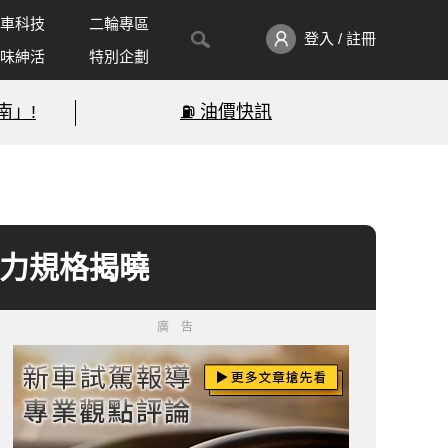
車科技
二輪專區
登入 / 註冊
味紳活
特別企劃
南」!
⛽️ 油價快訊
版動力規格揭曉
廣告