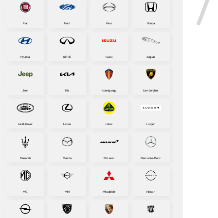
Fiat
Ford
Hino
Honda
Hyundai
Infiniti
Isuzu
Jaguar
Jeep
Kia
Koenigsegg
Lamborghini
Land-Rover
Lexus
Lotus
Luxgen
Maserati
Mazda
McLaren
Mercedes-Benz
MG
Mini
Mitsubishi
Nissan