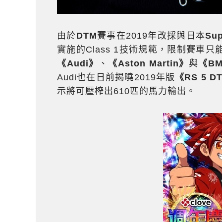
由於
DTM
賽事在2019年改採與日本
Sup
實施的Class 1技術規範，限制賽車
《Audi》
、
《Aston Martin》
與
《B
Audi也在日前揭曉2019年版
《RS 5 D
示將可壓榨出610匹的馬力輸出。