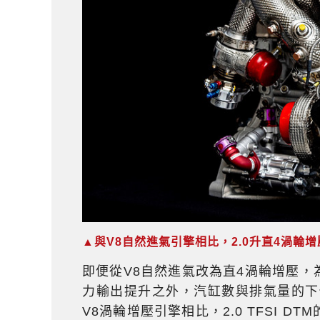
▲與V8自然進氣引擎相比，2.0升直4渦
即便從V8自然進氣改為直4渦輪增壓，為A
力輸出提升之外，汽缸數與排氣量的下修
V8渦輪增壓引擎相比，2.0 TFSI D