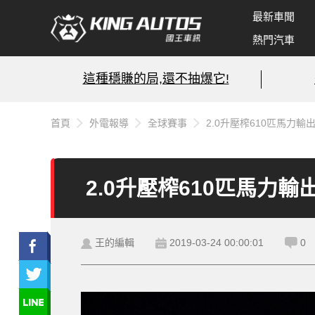
最新車聞
熱門汽車
這種穩賺的局,還不抽爆它!
首頁
外電報導
全球賽事
2.0升壓榨610匹馬力輸出 
2.0升壓榨610匹馬力輸出
王的編輯
2019-03-24 00:00:01
0