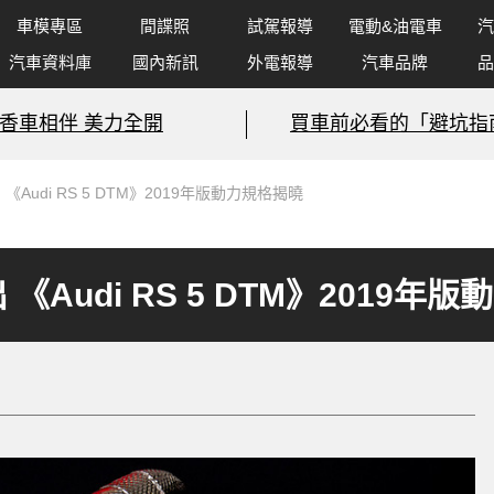
車模專區
間諜照
試駕報導
電動&油電車
汽
汽車資料庫
國內新訊
外電報導
汽車品牌
品
香車相伴 美力全開
買車前必看的「避坑指
《Audi RS 5 DTM》2019年版動力規格揭曉
 《Audi RS 5 DTM》2019年