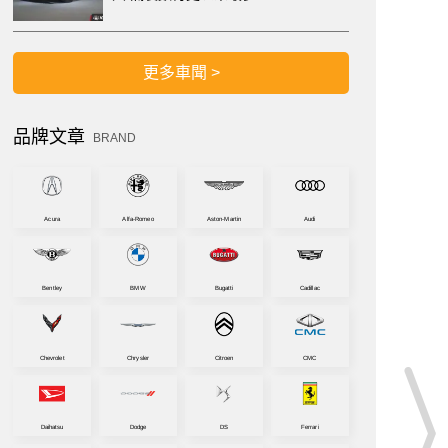
更多車聞 >
品牌文章
BRAND
Acura
Alfa-Romeo
Aston-Martin
Audi
Bentley
BMW
Bugatti
Cadillac
Chevrolet
Chrysler
Citroen
CMC
Daihatsu
Dodge
DS
Ferrari