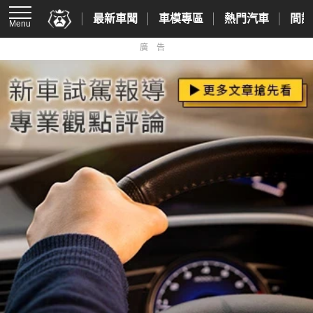
最新車聞
車模專區
熱門汽車
間諜
Menu
廣告