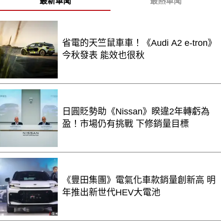
最新車聞
最熱車聞
省電的天竺鼠車車！《Audi A2 e-tron》
今秋發表 能效也很秋
日圓貶勢助《Nissan》睽違2年轉虧為
盈！市場仍有挑戰 下修銷量目標
《豐田集團》電氣化車款銷量創新高 明
年推出新世代HEV大電池