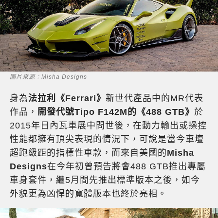
圖片來源：Misha Designs
身為
法拉利《Ferrari》
新世代產品中的MR代表
作品，
開發代號Tipo F142M的《488 GTB》
於
2015年日內瓦車展中問世後，在動力輸出或操控
性能都擁有頂尖表現的情況下，可說是當今車壇
超跑級距的指標性車款，而來自美國的
Misha
Designs
在今年初曾預告將會488 GTB推出專屬
車身套件，繼5月間先推出標準版本之後，如今
外貌更為凶悍的寬體版本也終於亮相。