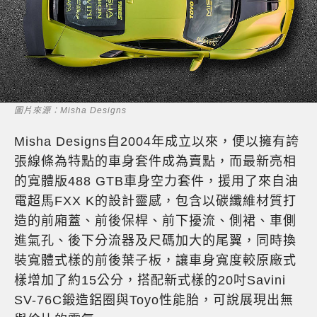
圖片來源：Misha Designs
Misha Designs自2004年成立以來，便以擁有誇
張線條為特點的車身套件成為賣點，而最新亮相
的寬體版488 GTB車身空力套件，援用了來自油
電超馬FXX K的設計靈感，包含以碳纖維材質打
造的前廂蓋、前後保桿、前下擾流、側裙、車側
進氣孔、後下分流器及尺碼加大的尾翼，同時換
裝寬體式樣的前後葉子板，讓車身寬度較原廠式
樣增加了約15公分，搭配新式樣的20吋Savini
SV-76C鍛造鋁圈與Toyo性能胎，可說展現出無