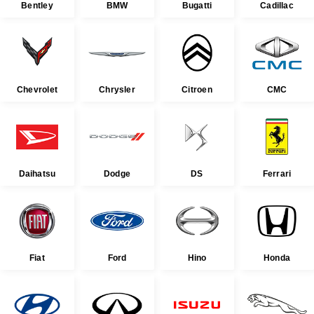
Bentley
BMW
Bugatti
Cadillac
Chevrolet
Chrysler
Citroen
CMC
Daihatsu
Dodge
DS
Ferrari
Fiat
Ford
Hino
Honda