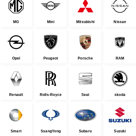
MG
Mini
Mitsubishi
Nissan
Opel
Peugeot
Porsche
RAM
Renault
Rolls-Royce
Seat
skoda
Smart
SsangYong
Subaru
Suzuki