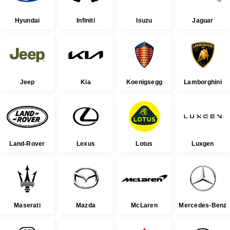
Hyundai
Infiniti
Isuzu
Jaguar
Jeep
Kia
Koenigsegg
Lamborghini
Land-Rover
Lexus
Lotus
Luxgen
Maserati
Mazda
McLaren
Mercedes-Benz