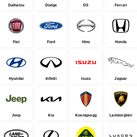
Daihatsu
Dodge
DS
Ferrari
Fiat
Ford
Hino
Honda
Hyundai
Infiniti
Isuzu
Jaguar
Jeep
Kia
Koenigsegg
Lamborghini