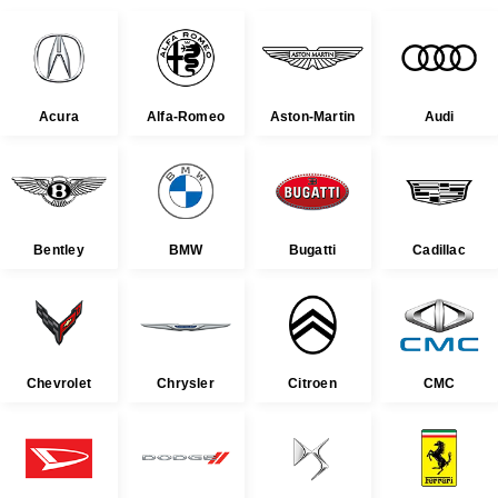
Acura
Alfa-Romeo
Aston-Martin
Audi
Bentley
BMW
Bugatti
Cadillac
Chevrolet
Chrysler
Citroen
CMC