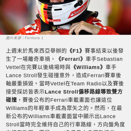
圖片來源：Formula 1
上週末於馬來西亞舉辦的
《F1》
賽事結束以後發
生了一場離奇車禍，
《Ferrari》
車手Sebastian
Vettel在完賽以後繞場時與
《Williams》
車手
Lance Stroll發生碰撞意外，造成Ferrari賽車後
軸嚴重損毀。當時Vettel在Team Radio以及賽後
接受採訪皆表示
Lance Stroll偏移路線導致雙方
碰撞
，賽後公布的Ferrari車載畫面也讓這位
Williams的年輕車手成為眾矢之的。然而，在最
新公布的Williams車載畫面當中顯示出Lance
Stroll當時完全維持自己的行車路線，方向盤角度