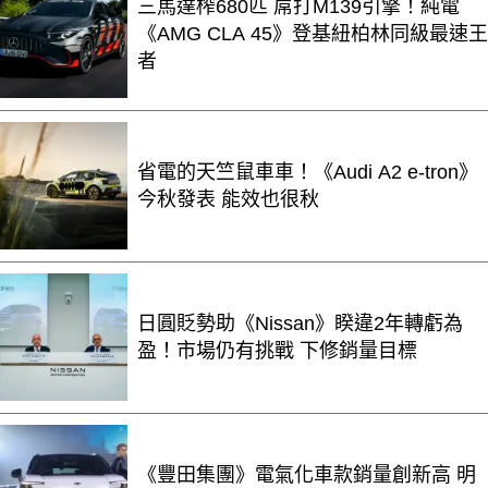
三馬達榨680匹 屌打M139引擎！純電
《AMG CLA 45》登基紐柏林同級最速王
者
省電的天竺鼠車車！《Audi A2 e-tron》
今秋發表 能效也很秋
日圓貶勢助《Nissan》睽違2年轉虧為
盈！市場仍有挑戰 下修銷量目標
《豐田集團》電氣化車款銷量創新高 明