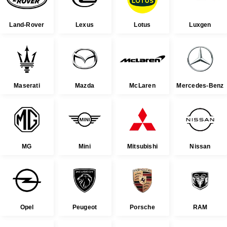
Land-Rover
Lexus
Lotus
Luxgen
Maserati
Mazda
McLaren
Mercedes-Benz
MG
Mini
Mitsubishi
Nissan
Opel
Peugeot
Porsche
RAM