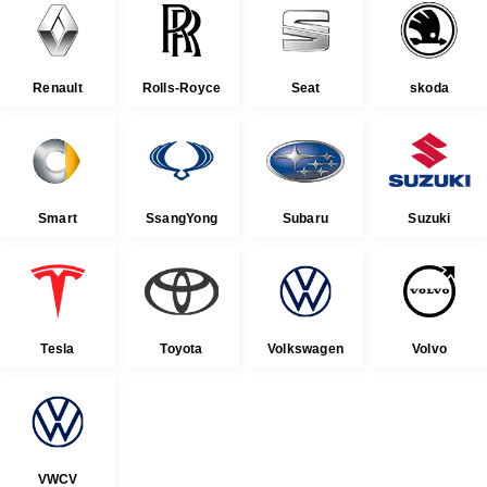
Renault
Rolls-Royce
Seat
skoda
Smart
SsangYong
Subaru
Suzuki
Tesla
Toyota
Volkswagen
Volvo
VWCV