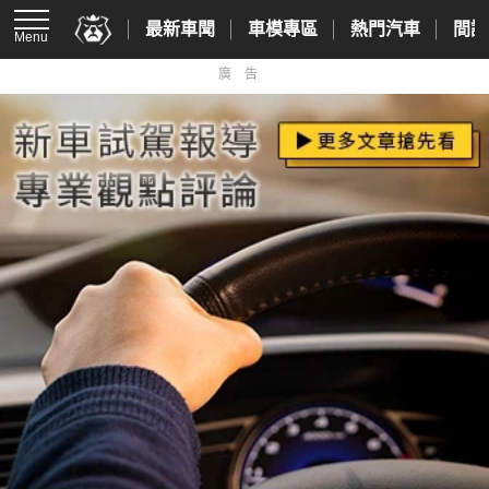
最新車聞
車模專區
熱門汽車
間諜
Menu
廣告