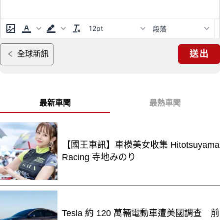
12pt
段落
送出
全球新訊
最新車聞
最熱車聞
【國王車訊】車模美女收集 Hitotsuyama
Racing 寺地みのり
Tesla 約 120 萬輛電動車遭美國調查 前