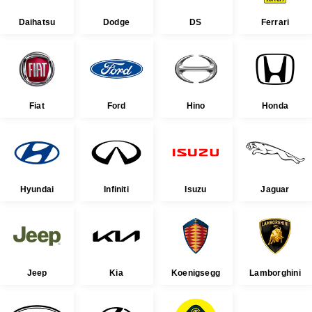
Daihatsu
Dodge
DS
Ferrari
Fiat
Ford
Hino
Honda
Hyundai
Infiniti
Isuzu
Jaguar
Jeep
Kia
Koenigsegg
Lamborghini