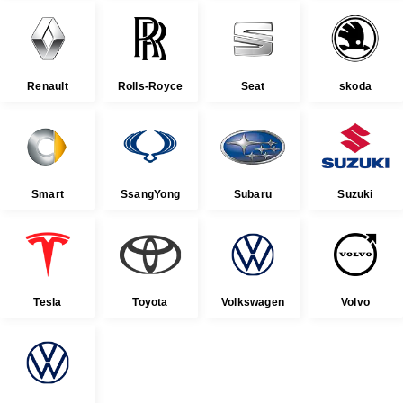
Renault
Rolls-Royce
Seat
skoda
Smart
SsangYong
Subaru
Suzuki
Tesla
Toyota
Volkswagen
Volvo