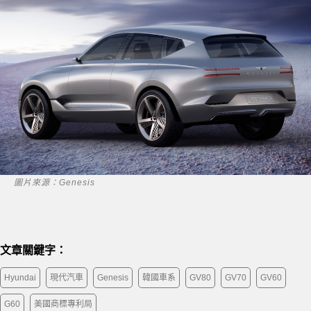
圖片來源：Genesis
文章關鍵字：
Hyundai
現代汽車
Genesis
韓國車系
GV80
GV70
GV60
G60
美國商標專利局