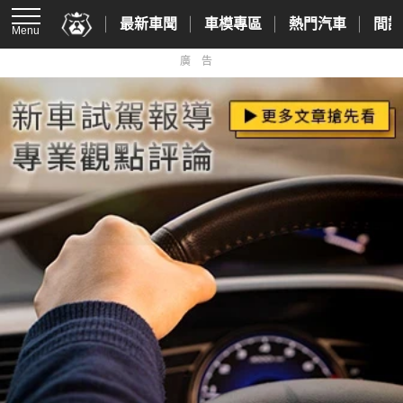
最新車聞
車模專區
熱門汽車
間諜
Menu
廣告