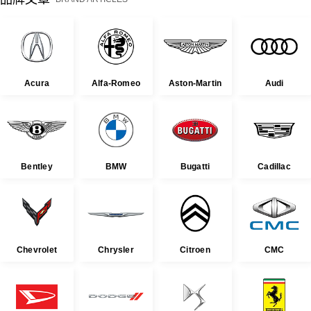
Acura
Alfa-Romeo
Aston-Martin
Audi
Bentley
BMW
Bugatti
Cadillac
Chevrolet
Chrysler
Citroen
CMC