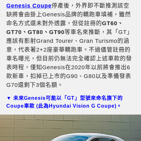
Genesis Coupe
停產後，外界即不斷推測該空
缺將會由掛上Genesis品牌的轎跑車填補，雖然
命名方式還未對外透露，但從註冊的
GT60、
GT70、GT80、GT90
等車名來推斷，其「GT」
應該有影射Grand Tourer、Gran Turismo的涵
意，代表著2+2座豪華轎跑車。不過儘管註冊的
車名曝光，但目前仍無法完全確認上述車款的發
表時程，僅知Genesis在2020年以前將會推出6
款新車，扣掉已上市的G90、G80以及準備發表
G70還剩下3個名額。
▼ 未來Genesis可能以「GT」型號來命名旗下的
Coupe車款 (此為Hyundai Vision G Coupe)。