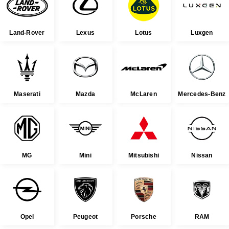
Land-Rover
Lexus
Lotus
Luxgen
Maserati
Mazda
McLaren
Mercedes-Benz
MG
Mini
Mitsubishi
Nissan
Opel
Peugeot
Porsche
RAM