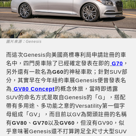
圖片來源：Genesis
而這次Genesis向美國商標專利局申請註冊的車
名中，四門房車除了已經確定發表在即的
G70
，
另外還有一款名為
G60
的神秘車款；針對SUV部
分，其實早在今年紐約車展Genesis便曾發表名
為
GV80 Concept
的概念休旅，當時即透露
SUV的命名方式是取自Genesis的「G」，搭配
帶有多用途、多功能之意的Versatility第一個字
母組成「GV」，而目前以GV為開頭註冊的名稱
有
GV80
、
GV70
以及
GV60
，但沒有GV90，似
乎意味著Genesis還不打算跨足全尺寸大型SUV