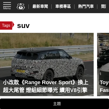
最新車聞
車模專區
熱門汽車
間諜
Menu
suv
Tags
小改款《Range Rover Sport》換上
To
超大尾管 燈組細節曝光 續用V8引擎
Fa
步
主題