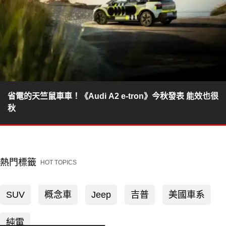
省電的天竺鼠車車！《Audi A2 e-tron》今秋發表 能效也很
秋
熱門標籤
HOT TOPICS
SUV
概念車
Jeep
吉普
美國車系
純電