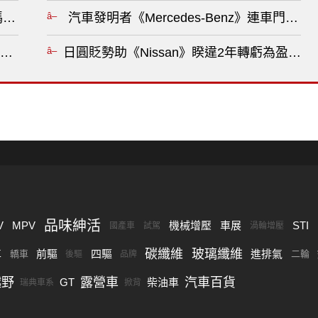
？?
汽車發明者《Mercedes-Benz》連車門都
i Tucson 》還是賣不贏《Kia Sportage》！Toyota 
日圓貶勢助《Nissan》睽違2年轉虧為盈！
品味紳活
V
MPV
機械增壓
車展
STI
國產車
試駕
渦輪增壓
碳纖維
玻璃纖維
車
前驅
四驅
進排氣
轎車
二輪
後驅
品牌
越野
露營車
汽車百貨
GT
柴油車
瑞典車系
掀背