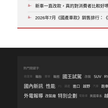
新車一直改款，真的對消費者比較好嗎
2026年7月《國產車款》銷售排行：《Hyunda
熱門關鍵字:
國王試駕
SUV
R
輪胎
輪圈
改裝
敞篷車
賽車
國內新訊
性能
進口
越野
跑
F1
國產
汽車
外電報導
特別企劃
改裝廠
美國車系
電動車