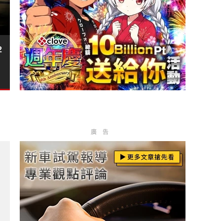
2
廣告
印尼降價 入手門檻約台幣43.2萬元?
發、300 匹馬力，性能再升級?
價 免費更換新電池、補償方案與代步車升級?