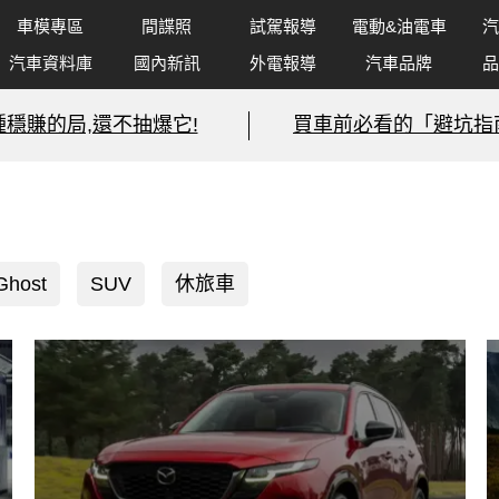
車模專區
間諜照
試駕報導
電動&油電車
汽
汽車資料庫
國內新訊
外電報導
汽車品牌
品
種穩賺的局,還不抽爆它!
買車前必看的「避坑指
Ghost
SUV
休旅車