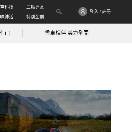
車科技
二輪專區
登入 / 註冊
味紳活
特別企劃
南」!
香車相伴 美力全開