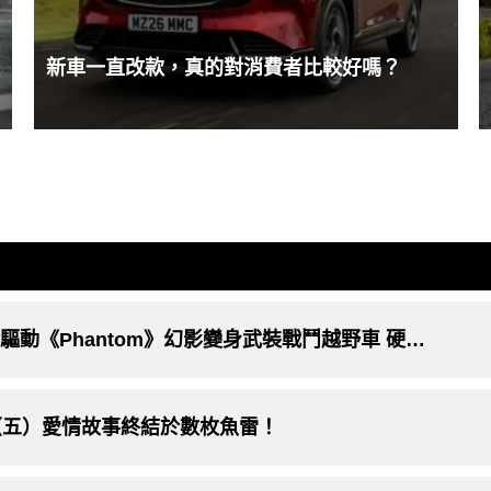
新車一直改款，真的對消費者比較好嗎？
24吋越野圈胎、勞斯萊斯V12引擎、六輪驅動《Phantom》幻影變身武裝戰鬥越野車 硬起來！
（五）愛情故事終結於數枚魚雷！