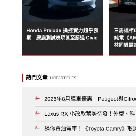
Honda Prelude 操控實力超乎預
三馬達榨6
期 麋鹿測試表現甚至勝過 Civic
純電《AM
林同級最
熱門文章
HOT ARTICLES
2026年8月購車優惠｜Peugeot與C
Lexus RX 小改款蓄勢待發！外型
誘你買油電車！《Toyota Camry