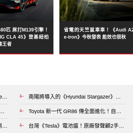
80匹 屌打M139引擎！
省電的天竺鼠車車！《Audi A
G CLA 45》登基紐柏
e-tron》今秋發表 能效也很秋
速王者
itroen全車系升級5年原廠保固 再抽晶華住宿券?
南陽將導入的《Hyundai Stargazer》在
、科技、油電全面升級，售價也可能調漲?
Toyota 新一代 GR86 傳全面進化！自主開
》取消入門油車 與油電車價差僅2萬 RAV4油電更划算？！?
台灣《Tesla》電池瘟！原廠發聲顧2手車