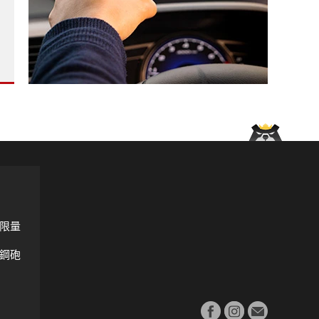
搞不定！美國召回逾31萬輛?
Corolla Cross創單月新高?
市場仍有挑戰 下修銷量目標?
限量
鋼砲