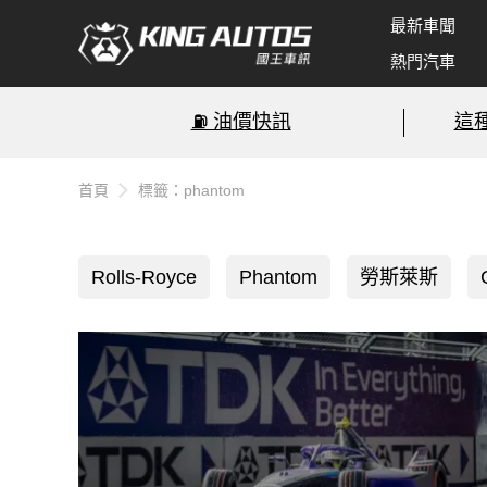
最新車聞
熱門汽車
⛽️ 油價快訊
這
首頁
標籤：phantom
Rolls-Royce
Phantom
勞斯萊斯