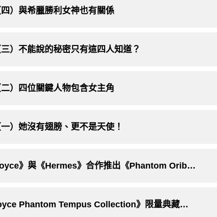
（四）與希臘勝利女神也有關係
（三）不能說的秘密只有這四人知道？
（二）四位關鍵人物包含女主角
（一）她沒有翅膀、更不是天使！
日本富豪專屬 全球僅此一部！《Rolls-Royce》與《Hermes》合作推出《Phantom Oribe》專屬訂製版
將璀璨星光納入座艙獨享？！《Rolls-Royce Phantom Tempus Collection》限量典藏版 全球僅有20台