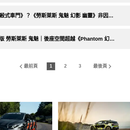
《Rolls-Royce對開車門》早期又名《自殺式車門》？《勞斯萊斯 鬼魅 幻影 幽靈》非因此得名！
《Rolls-Royce Ghost Extended》長軸版 勞斯萊斯 鬼魅｜後座空間超越《Phantom 幻影》
最前頁
1
2
3
最後頁