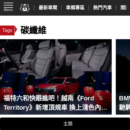
最新車聞
車模專區
熱門汽車
間諜
Menu
碳纖維
Tags
福特六和快跟進吧！越南《Ford
B
Territory》新增頂規車 換上淺色內裝
馳
強化Co-Pilot360系統
血
主題