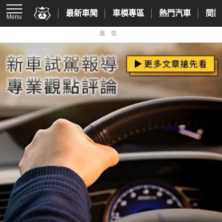
最新車聞
車模專區
熱門汽車
間諜
Menu
廣告