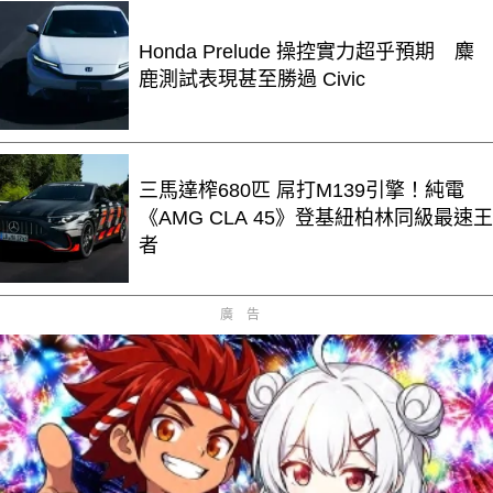
Honda Prelude 操控實力超乎預期 麋
鹿測試表現甚至勝過 Civic
三馬達榨680匹 屌打M139引擎！純電
《AMG CLA 45》登基紐柏林同級最速王
者
廣告