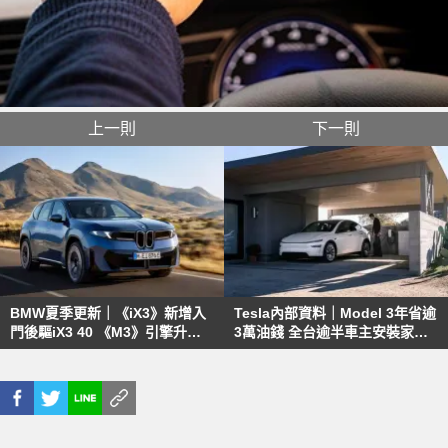
上一則
下一則
BMW夏季更新｜《iX3》新增入
Tesla內部資料｜Model 3年省逾
門後驅iX3 40 《M3》引擎升級
3萬油錢 全台逾半車主安裝家用
雙點火系統
充電座