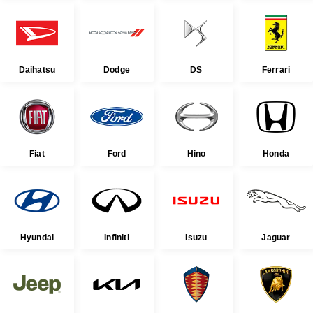
Daihatsu
Dodge
DS
Ferrari
Fiat
Ford
Hino
Honda
Hyundai
Infiniti
Isuzu
Jaguar