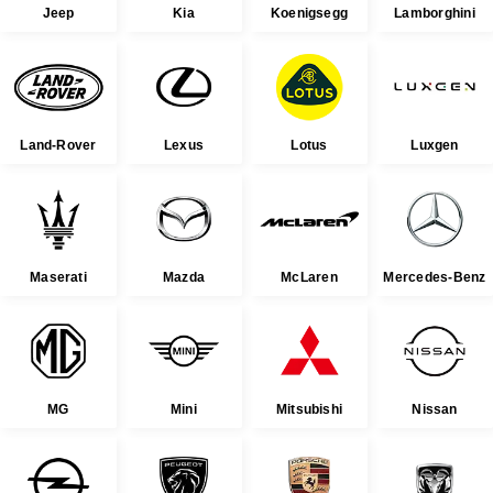
Jeep
Kia
Koenigsegg
Lamborghini
Land-Rover
Lexus
Lotus
Luxgen
Maserati
Mazda
McLaren
Mercedes-Benz
MG
Mini
Mitsubishi
Nissan