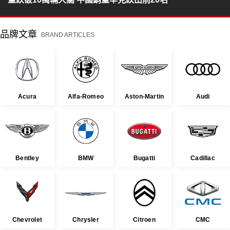
品牌文章
BRAND ARTICLES
Acura
Alfa-Romeo
Aston-Martin
Audi
Bentley
BMW
Bugatti
Cadillac
Chevrolet
Chrysler
Citroen
CMC