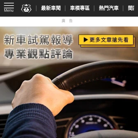
最新車聞
車模專區
熱門汽車
間諜
Menu
廣告