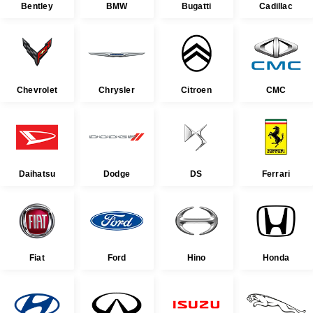
Bentley
BMW
Bugatti
Cadillac
Chevrolet
Chrysler
Citroen
CMC
Daihatsu
Dodge
DS
Ferrari
Fiat
Ford
Hino
Honda