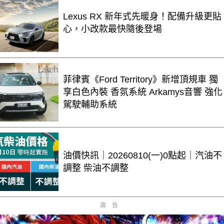
Lexus RX 新年式先暖身！配備升級更貼
心，小改款最快隨後登場
菲律賓《Ford Territory》新增頂規車 獨
享白色內裝 香氛系統 Arkamys音響 強化
駕駛輔助系統
油價快訊｜20260810(一)0點起｜汽油不
調整 柴油不調整
廣告