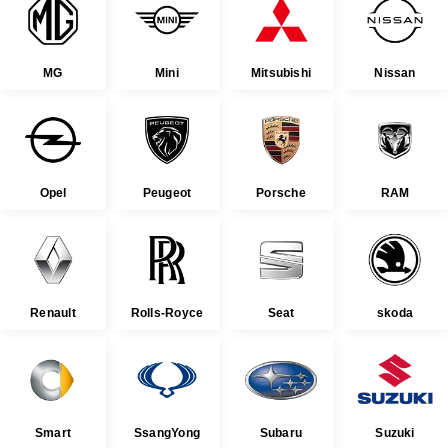
MG
Mini
Mitsubishi
Nissan
Opel
Peugeot
Porsche
RAM
Renault
Rolls-Royce
Seat
skoda
Smart
SsangYong
Subaru
Suzuki