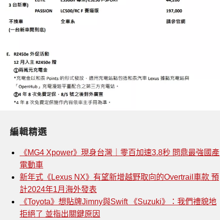
編輯精選
《MG4 Xpower》現身台灣｜零百加速3.8秒 問鼎最強國產
電動車
新年式《Lexus NX》有望新增越野取向的Overtrail車款 預
計2024年1月海外發表
《Toyota》想貼牌Jimny與Swift 《Suzuki》：我們禮貌地
拒絕了 並指出關鍵原因