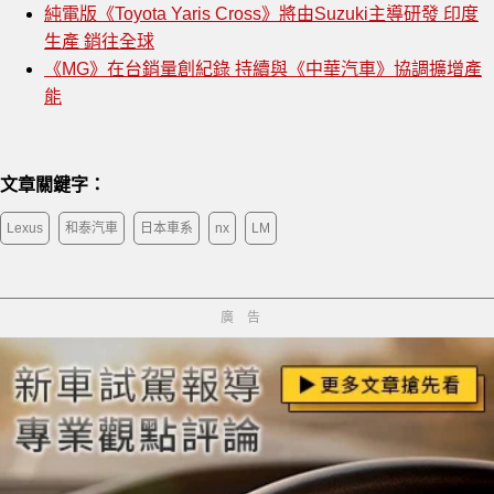
純電版《Toyota Yaris Cross》將由Suzuki主導研發 印度
生產 銷往全球
《MG》在台銷量創紀錄 持續與《中華汽車》協調擴增產
能
文章關鍵字：
Lexus
和泰汽車
日本車系
nx
LM
廣告