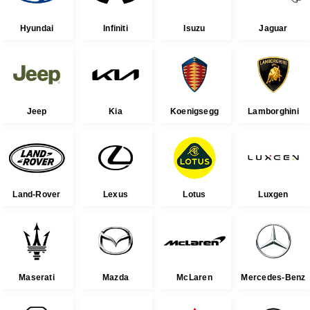
Hyundai
Infiniti
Isuzu
Jaguar
Jeep
Kia
Koenigsegg
Lamborghini
Land-Rover
Lexus
Lotus
Luxgen
Maserati
Mazda
McLaren
Mercedes-Benz