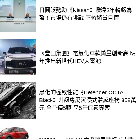
日圓貶勢助《Nissan》睽違2年轉虧為
盈！市場仍有挑戰 下修銷量目標
《豐田集團》電氣化車款銷量創新高 明
年推出新世代HEV大電池
黑化的極致性能《Defender OCTA
Black》升級專屬沉浸式體感座椅 858萬
元 全台僅5輛 享5年保養專案