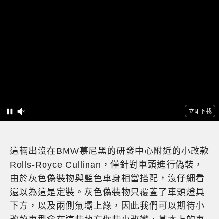
這輛出沒在BMW慕尼黑的研發中心附近的小改款
Rolls-Royce Cullinan，僅針對車頭進行偽裝，
由於灰色偽裝物與藍色車身相當搭配，沒仔細看
還以為這是定裝。灰色偽裝物只覆蓋了車頭燈具
下方，以及兩側氣壩上緣，因此我們可以期待小