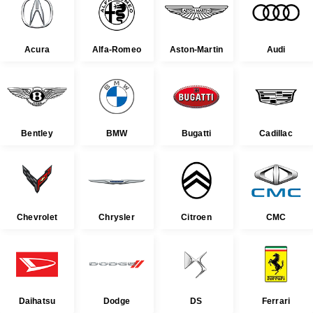
Acura
Alfa-Romeo
Aston-Martin
Audi
Bentley
BMW
Bugatti
Cadillac
Chevrolet
Chrysler
Citroen
CMC
Daihatsu
Dodge
DS
Ferrari