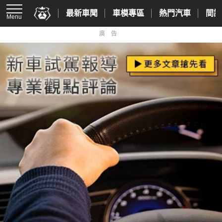
最新車聞
車模專區
熱門汽車
間諜
Menu
廣告