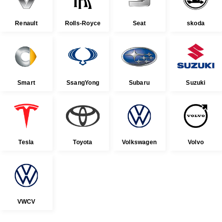
Renault
Rolls-Royce
Seat
skoda
Smart
SsangYong
Subaru
Suzuki
Tesla
Toyota
Volkswagen
Volvo
VWCV