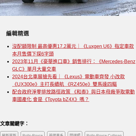
編輯精選
沒配額限制 最高優惠17.2萬元｜《Luxgen U6》指定車款
本月售價下探6字頭
2023年11月《豪華進口車》銷售排行：《Mercedes-Benz
GLC》單月大量交車
2024台北車展搶先看｜《Lexus》電動車齊發 小改款
《UX300e》主打長續航 《RZ450e》雙馬達四驅
配合政府淨零排放路徑政策 《和泰》與日本母廠爭取電動
車國產化 會是《Toyota bZ4X》嗎？
文章關鍵字：
勞斯萊斯
Rolls-Royce
英國車系
間諜照
Rolls-Royce Cullinan