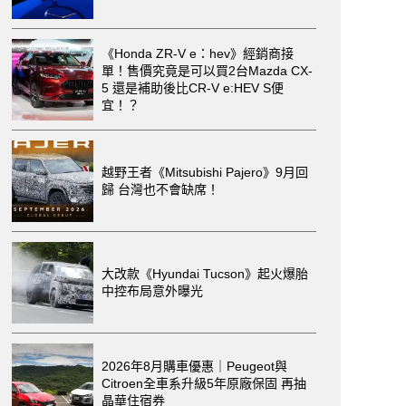
《Honda ZR-V e：hev》經銷商接
單！售價究竟是可以買2台Mazda CX-
5 還是補助後比CR-V e:HEV S便
宜！？
越野王者《Mitsubishi Pajero》9月回
歸 台灣也不會缺席！
大改款《Hyundai Tucson》起火爆胎
中控布局意外曝光
2026年8月購車優惠｜Peugeot與
Citroen全車系升級5年原廠保固 再抽
晶華住宿券