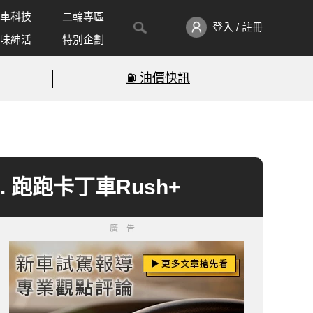
車科技
二輪專區
登入 / 註冊
味紳活
特別企劃
⛽️ 油價快訊
 跑跑卡丁車Rush+
廣告