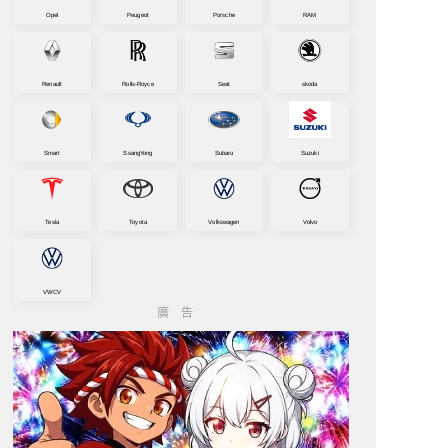
Opel
Peugeot
Porsche
RAM
Renault
Rolls-Royce
Seat
skoda
Smart
SsangYong
Subaru
Suzuki
Tesla
Toyota
Volkswagen
Volvo
VWCV
廣告