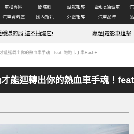
車模專區
間諜照
試駕報導
電動&油電車
汽
汽車資料庫
國內新訊
外電報導
汽車品牌
品
種穩賺的局,還不抽爆它!
專題|電影車追擊
能迴轉出你的熱血車手魂！feat. 跑跑卡丁車Rush+
能迴轉出你的熱血車手魂！feat.