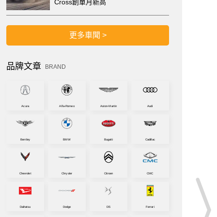
Cross創單月新高
更多車聞 >
品牌文章
BRAND
Acura
Alfa-Romeo
Aston-Martin
Audi
Bentley
BMW
Bugatti
Cadillac
Chevrolet
Chrysler
Citroen
CMC
Daihatsu
Dodge
DS
Ferrari