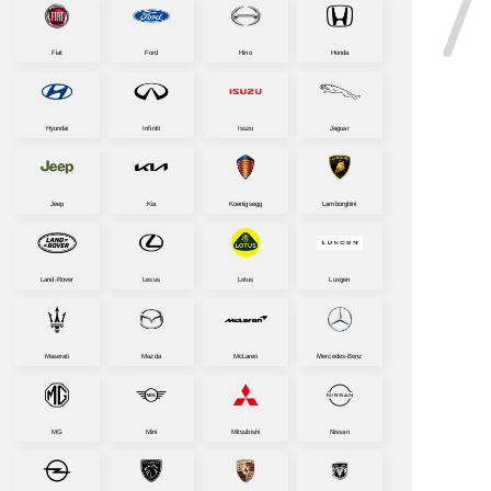
Fiat
Ford
Hino
Honda
Hyundai
Infiniti
Isuzu
Jaguar
Jeep
Kia
Koenigsegg
Lamborghini
Land-Rover
Lexus
Lotus
Luxgen
Maserati
Mazda
McLaren
Mercedes-Benz
MG
Mini
Mitsubishi
Nissan