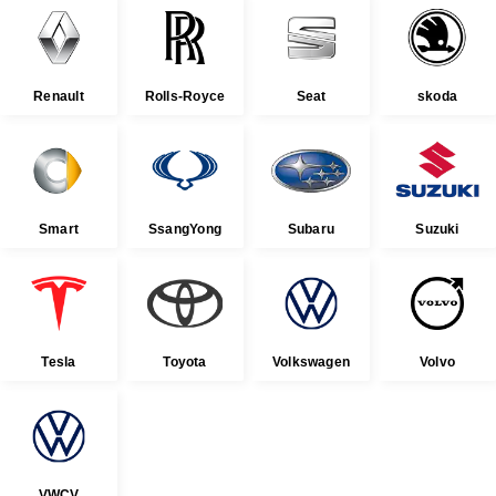
Renault
Rolls-Royce
Seat
skoda
Smart
SsangYong
Subaru
Suzuki
Tesla
Toyota
Volkswagen
Volvo
VWCV