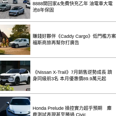
8888開回家&免費快充乙年 油電車大電
池8年保固
賺錢好夥伴《Caddy Cargo》低門檻方案
福斯商旅再幫你打廣告
《Nissan X-Trail》7月銷售逆勢成長 躋
身同級前3名 本月優惠價89.9萬元起
Honda Prelude 操控實力超乎預期 麋
鹿測試表現甚至勝過 Civic