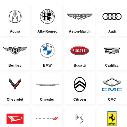
Acura
Alfa-Romeo
Aston-Martin
Audi
Bentley
BMW
Bugatti
Cadillac
Chevrolet
Chrysler
Citroen
CMC