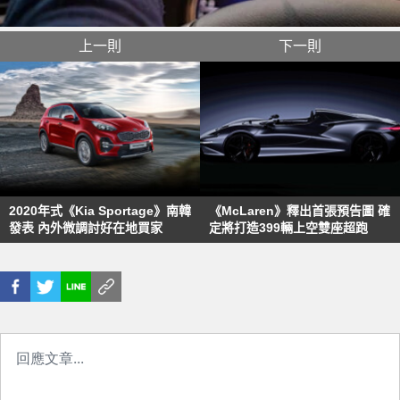
上一則
下一則
2020年式《Kia Sportage》南韓
《McLaren》釋出首張預告圖 確
發表 內外微調討好在地買家
定將打造399輛上空雙座超跑