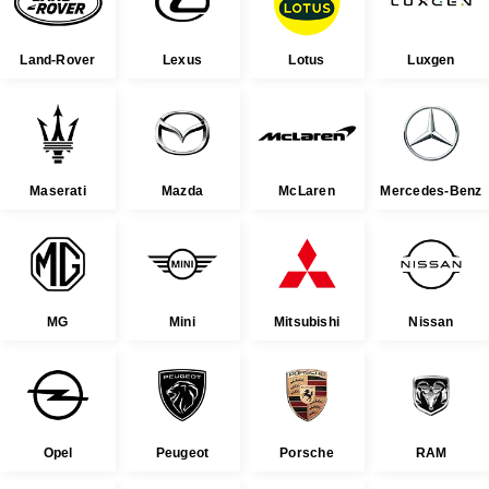
Land-Rover
Lexus
Lotus
Luxgen
Maserati
Mazda
McLaren
Mercedes-Benz
MG
Mini
Mitsubishi
Nissan
Opel
Peugeot
Porsche
RAM