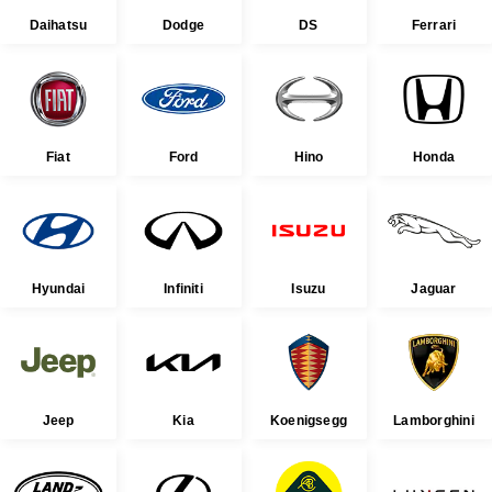
Daihatsu
Dodge
DS
Ferrari
Fiat
Ford
Hino
Honda
Hyundai
Infiniti
Isuzu
Jaguar
Jeep
Kia
Koenigsegg
Lamborghini