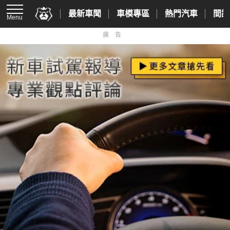
最新車聞
車模專區
熱門汽車
間諜
Menu
廣告