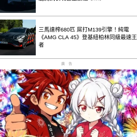
三馬達榨680匹 屌打M139引擎！純電
《AMG CLA 45》登基紐柏林同級最速王
者
廣告