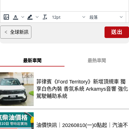
12pt
段落
送出
全球新訊
最新車聞
最熱車聞
菲律賓《Ford Territory》新增頂規車 獨
享白色內裝 香氛系統 Arkamys音響 強化
駕駛輔助系統
油價快訊｜20260810(一)0點起｜汽油不