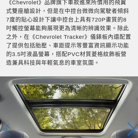
《Chevrolet》品牌旗下車款進來所慣用的飛翼
式雙座艙設計，但是在中控台微微向駕駛者傾斜
7度的貼心設計下讓中控台上具有720P畫質的8
吋觸控螢幕能夠展現更為清晰的辨識效果。除此
之外，在《Chevrolet Tracker》儀錶板內還配置
了提供包括胎壓、車距提示等豐富資訊顯示功能
的3.5吋液晶螢幕，搭配PVC材質菱格紋飾板營
造兼具科技與年輕氣息的車室氛圍。