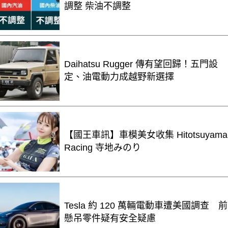
調整 柴油不調整
Daihatsu Rugger 傳有望回歸！五門設
定、油電動力成越野新選擇
【國王車訊】車模美女收集 Hitotsuyama
Racing 寺地みのり
Tesla 約 120 萬輛電動車遭美國調查 前
懸吊零件疑有安全疑慮