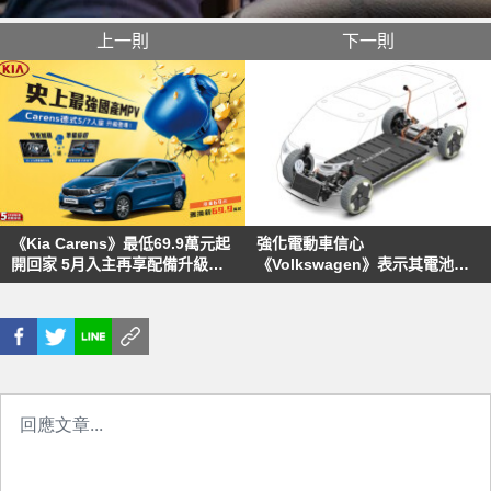
上一則
下一則
《Kia Carens》最低69.9萬元起
強化電動車信心
開回家 5月入主再享配備升級優
《Volkswagen》表示其電池與
惠
車同壽