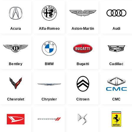
Acura
Alfa-Romeo
Aston-Martin
Audi
Bentley
BMW
Bugatti
Cadillac
Chevrolet
Chrysler
Citroen
CMC