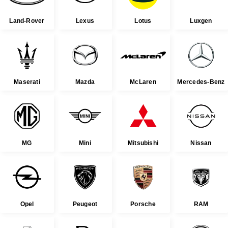
Land-Rover
Lexus
Lotus
Luxgen
Maserati
Mazda
McLaren
Mercedes-Benz
MG
Mini
Mitsubishi
Nissan
Opel
Peugeot
Porsche
RAM