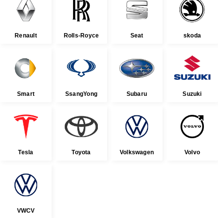
Renault
Rolls-Royce
Seat
skoda
Smart
SsangYong
Subaru
Suzuki
Tesla
Toyota
Volkswagen
Volvo
VWCV