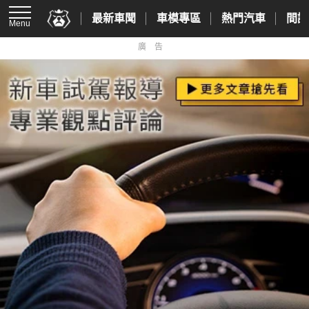
最新車聞
車模專區
熱門汽車
間諜
Menu
廣告