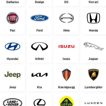
Daihatsu
Dodge
DS
Ferrari
Fiat
Ford
Hino
Honda
Hyundai
Infiniti
Isuzu
Jaguar
Jeep
Kia
Koenigsegg
Lamborghini