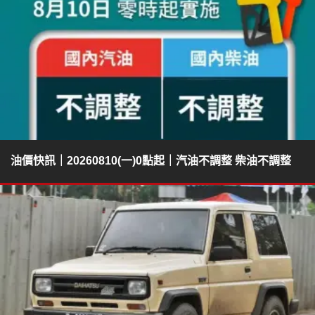
油價快訊｜20260810(一)0點起｜汽油不調整 柴油不調整