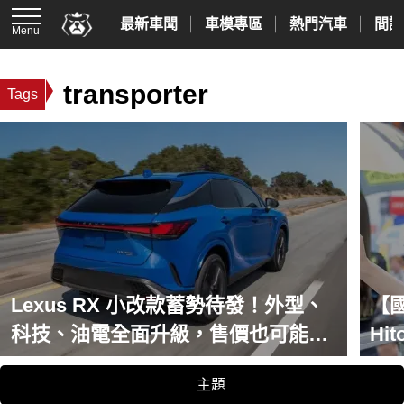
最新車聞
車模專區
熱門汽車
間諜
Menu
transporter
Tags
Lexus RX 小改款蓄勢待發！外型、
【
科技、油電全面升級，售價也可能調
Hi
漲
主題