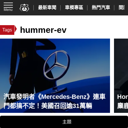
最新車聞
車模專區
熱門汽車
間諜
Menu
hummer-ev
Tags
汽車發明者《Mercedes-Benz》連車
Ho
門都搞不定！美國召回逾31萬輛
麋鹿
主題