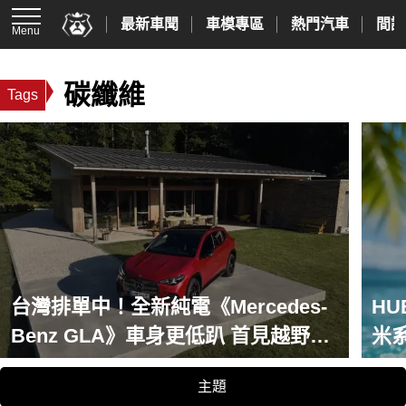
最新車聞
車模專區
熱門汽車
間諜
Menu
碳纖維
Tags
台灣排單中！全新純電《Mercedes-
HUB
Benz GLA》車身更低趴 首見越野模
米系
式 不見芒星天窗與橫貫尾燈
陶
主題