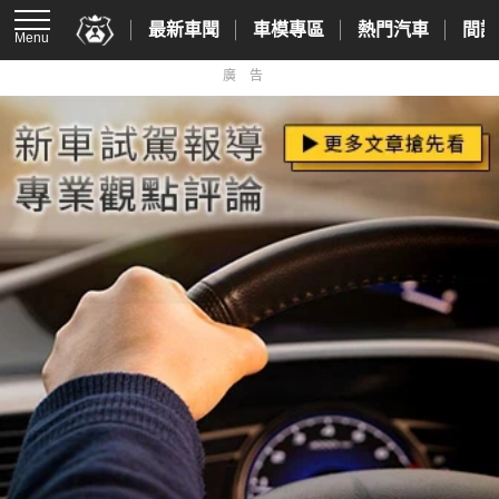
最新車聞
車模專區
熱門汽車
間諜
Menu
廣告