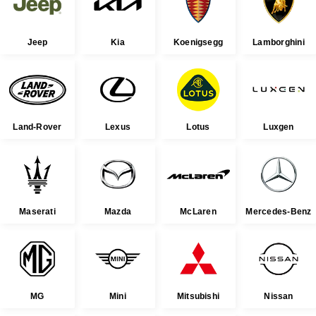
Jeep
Kia
Koenigsegg
Lamborghini
Land-Rover
Lexus
Lotus
Luxgen
Maserati
Mazda
McLaren
Mercedes-Benz
MG
Mini
Mitsubishi
Nissan