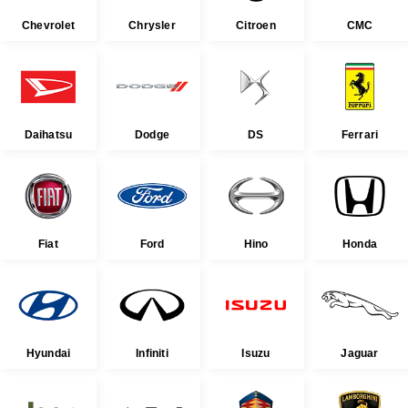
Chevrolet
Chrysler
Citroen
CMC
Daihatsu
Dodge
DS
Ferrari
Fiat
Ford
Hino
Honda
Hyundai
Infiniti
Isuzu
Jaguar