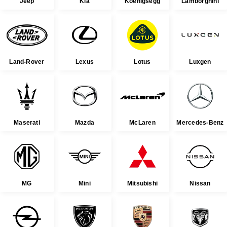
Jeep
Kia
Koenigsegg
Lamborghini
Land-Rover
Lexus
Lotus
Luxgen
Maserati
Mazda
McLaren
Mercedes-Benz
MG
Mini
Mitsubishi
Nissan