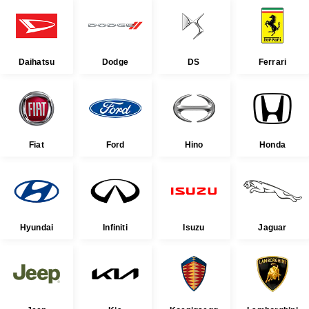
Daihatsu
Dodge
DS
Ferrari
Fiat
Ford
Hino
Honda
Hyundai
Infiniti
Isuzu
Jaguar