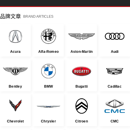
品牌文章
BRAND ARTICLES
Acura
Alfa-Romeo
Aston-Martin
Audi
Bentley
BMW
Bugatti
Cadillac
Chevrolet
Chrysler
Citroen
CMC