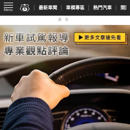
最新車聞
車模專區
熱門汽車
間諜
Menu
廣告