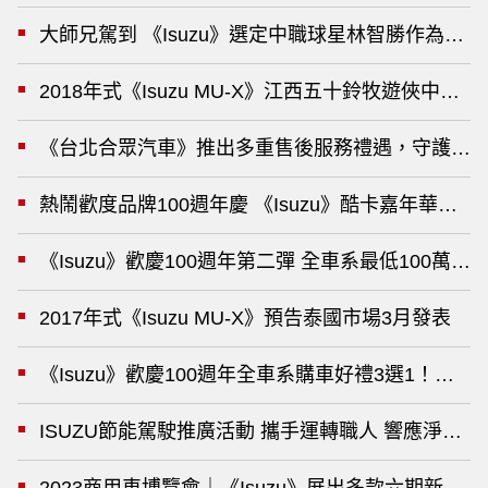
大師兄駕到 《Isuzu》選定中職球星林智勝作為年
2018年式《Isuzu MU-X》江西五十鈴牧遊俠中國發
《台北合眾汽車》推出多重售後服務禮遇，守護職
熱鬧歡度品牌100週年慶 《Isuzu》酷卡嘉年華商
《Isuzu》歡慶100週年第二彈 全車系最低100萬
2017年式《Isuzu MU-X》預告泰國市場3月發表
《Isuzu》歡慶100週年全車系購車好禮3選1！回
ISUZU節能駕駛推廣活動 攜手運轉職人 響應淨零未
2023商用車博覽會｜《Isuzu》展出多款六期新車