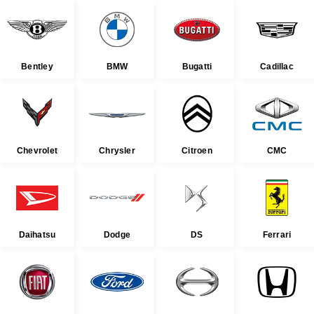
Bentley
BMW
Bugatti
Cadillac
Chevrolet
Chrysler
Citroen
CMC
Daihatsu
Dodge
DS
Ferrari