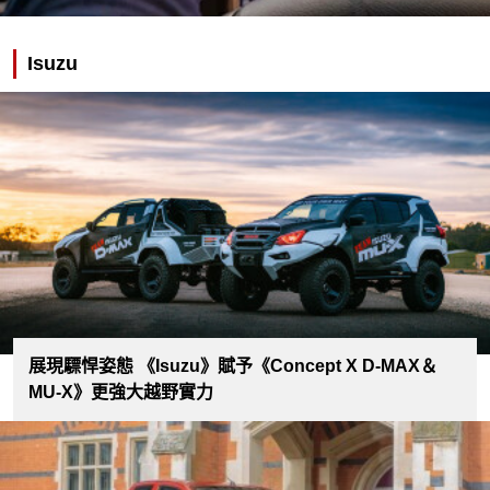
Isuzu
展現驃悍姿態 《Isuzu》賦予《Concept X D-MAX＆
MU-X》更強大越野實力