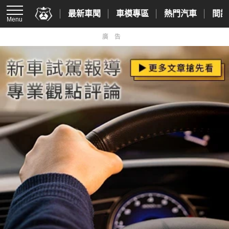
最新車聞
車模專區
熱門汽車
間諜
Menu
廣告