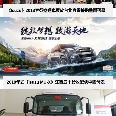
《Isuzu》2018春祭巡迴車展於台北直營據點熱鬧落幕
2018年式《Isuzu MU-X》江西五十鈴牧遊俠中國發表