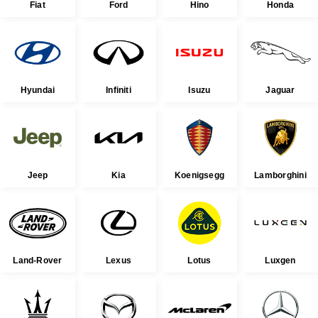
Fiat
Ford
Hino
Honda
Hyundai
Infiniti
Isuzu
Jaguar
Jeep
Kia
Koenigsegg
Lamborghini
Land-Rover
Lexus
Lotus
Luxgen