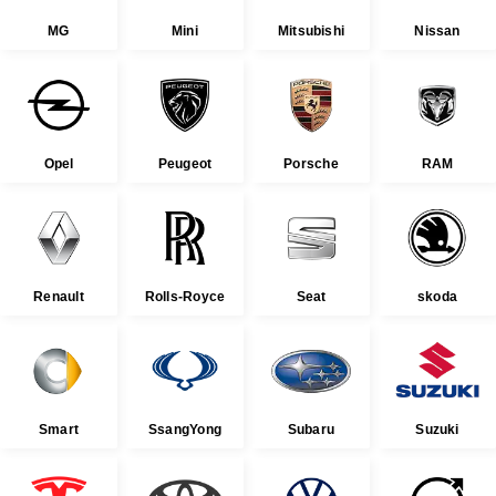
MG
Mini
Mitsubishi
Nissan
Opel
Peugeot
Porsche
RAM
Renault
Rolls-Royce
Seat
skoda
Smart
SsangYong
Subaru
Suzuki