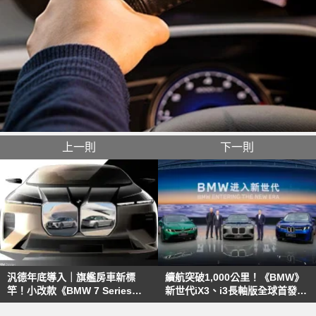
上一則
下一則
汎德年底導入｜旗艦房車新標
續航突破1,000公里！《BMW》
竿！小改款《BMW 7 Series》
新世代iX3、i3長軸版全球首發
電車續航大漲 繼續供應V8動力
純電7 Series同步進化