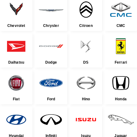
Chevrolet
Chrysler
Citroen
CMC
Daihatsu
Dodge
DS
Ferrari
Fiat
Ford
Hino
Honda
Hyundai
Infiniti
Isuzu
Jaguar