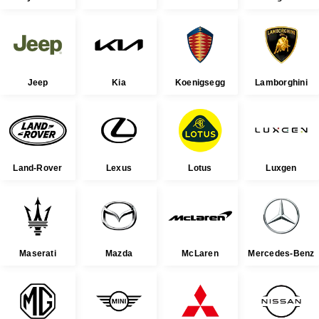
Jeep
Kia
Koenigsegg
Lamborghini
Land-Rover
Lexus
Lotus
Luxgen
Maserati
Mazda
McLaren
Mercedes-Benz