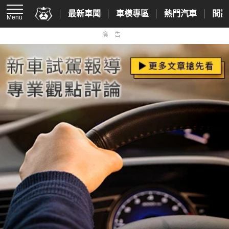
最新車聞
車模專區
熱門汽車
間諜
Menu
廣告