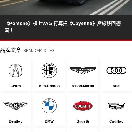
《Porsche》槓上VAG 打算把《Cayenne》產線移回德
國！
品牌文章
BRAND ARTICLES
Acura
Alfa-Romeo
Aston-Martin
Audi
Bentley
BMW
Bugatti
Cadillac