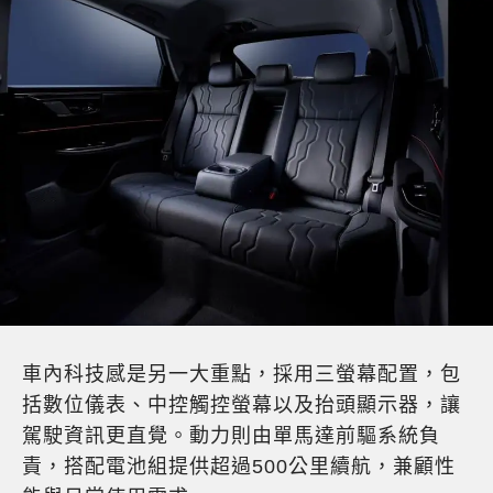
車內科技感是另一大重點，採用三螢幕配置，包
括數位儀表、中控觸控螢幕以及抬頭顯示器，讓
駕駛資訊更直覺。動力則由單馬達前驅系統負
責，搭配電池組提供超過500公里續航，兼顧性