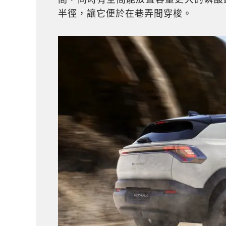
半徑，讓它便於在巷弄間穿梭。