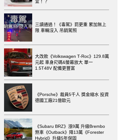
宜！？
三讀通過！《毒駕》罰更重 累加無上
限 車輛沒入 吊銷駕照
大改款《Volkswagen T-Roc》129.8萬
元起 車身尺碼&螢幕放大 單一
1.5T48V 配備更豐富
《Porsche》裁員5千人 獎金縮水 投資
德國工廠21億歐元
《Subaru BRZ》漲9萬 升級Brembo
煞車《Outback》降13萬《Forester
Hybrid》升級5年保固