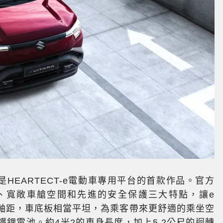
ra，是HEARTECT-e電動車專用平台的首款作品。官方
、寬敞車艙空間和先進的安全保護三大特點，讓e
0mm軸距，車底板相當平坦，為乘客帶來更舒適的乘坐空
鋰電池。約4米2的車身長度，加上5.2公尺的迴轉