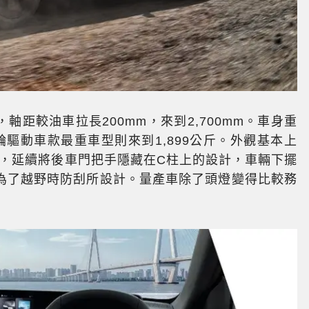
,635mm，軸距較油車拉長200mm，來到2,700mm。車身重
輪驅動車款最重車型則來到1,899公斤。外觀基本上
計語彙，延續將後車門把手隱藏在C柱上的設計，車輛下擺
為了越野時防刮所設計。量產車除了頭燈變得比較務