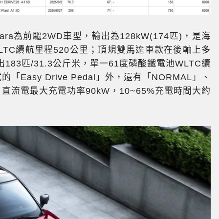
ra為前驅2WD車型，輸出為128kW(174匹)，是海
LTC續航里程520公里；頂規雙馬達車款在後軸上多
83匹/31.3公斤米，單一61度磷酸鐵電池WLTC續
asy Drive Pedal」外，還有「NORMAL」、
直流電最大充電功率90kW，10~65%充電時間大約