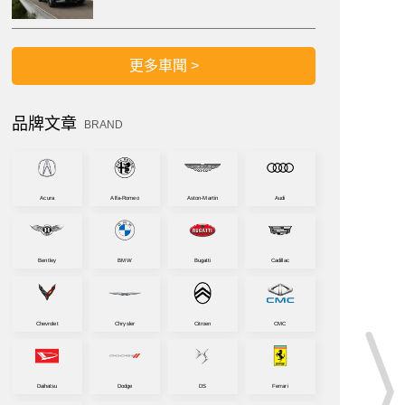
更多車聞 >
品牌文章
BRAND
Acura
Alfa-Romeo
Aston-Martin
Audi
Bentley
BMW
Bugatti
Cadillac
Chevrolet
Chrysler
Citroen
CMC
Daihatsu
Dodge
DS
Ferrari