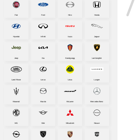
Fiat
Ford
Hino
Honda
Hyundai
Infiniti
Isuzu
Jaguar
Jeep
Kia
Koenigsegg
Lamborghini
Land-Rover
Lexus
Lotus
Luxgen
Maserati
Mazda
McLaren
Mercedes-Benz
MG
Mini
Mitsubishi
Nissan