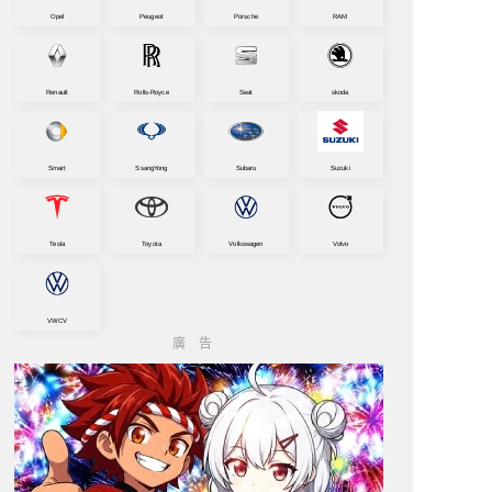
Opel
Peugeot
Porsche
RAM
Renault
Rolls-Royce
Seat
skoda
Smart
SsangYong
Subaru
Suzuki
Tesla
Toyota
Volkswagen
Volvo
VWCV
廣告