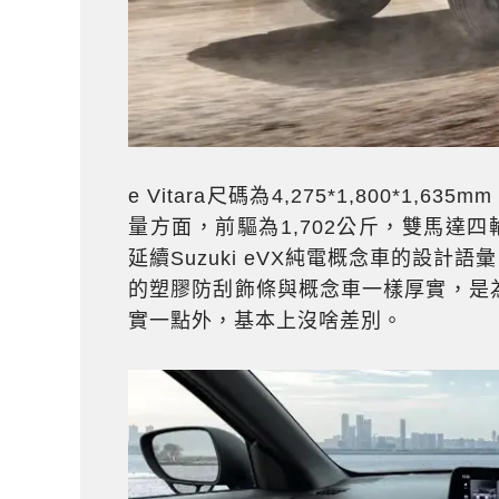
e Vitara尺碼為4,275*1,800*1
量方面，前驅為1,702公斤，雙馬達四
延續Suzuki eVX純電概念車的設
的塑膠防刮飾條與概念車一樣厚實，是
實一點外，基本上沒啥差別。