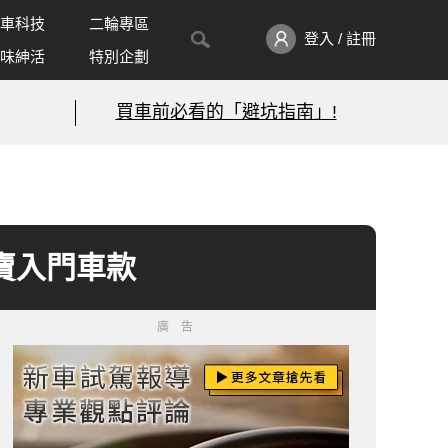
車科技
二輪專區
登入 / 註冊
味紳活
特別企劃
買車前必看的「避坑指南」!
不賣入門車款
廣告