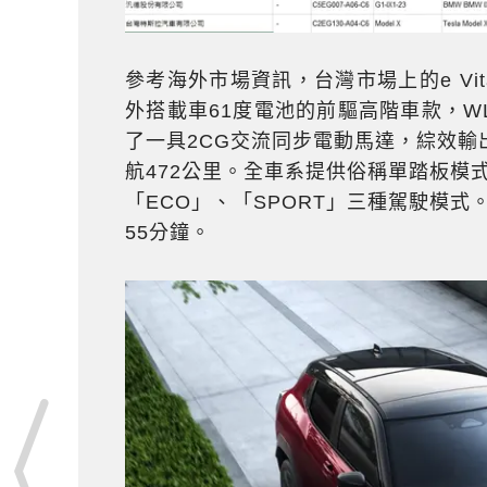
參考海外市場資訊，台灣市場上的e Vita
外搭載車61度電池的前驅高階車款，W
了一具2CG交流同步電動馬達，綜效輸出1
航472公里。全車系提供俗稱單踏板模式的「E
「ECO」、「SPORT」三種駕駛模式。
55分鐘。