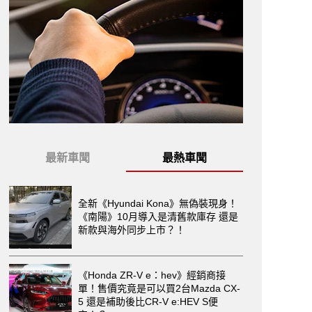
最新車聞
最熱車聞
全新《Hyundai Kona》無偽裝現身！
《南陽》10月導入是清舊款庫存 還是
新款與海外同步上市？！
《Honda ZR-V e：hev》經銷商接
單！售價究竟是可以買2台Mazda CX-
5 還是補助後比CR-V e:HEV S便