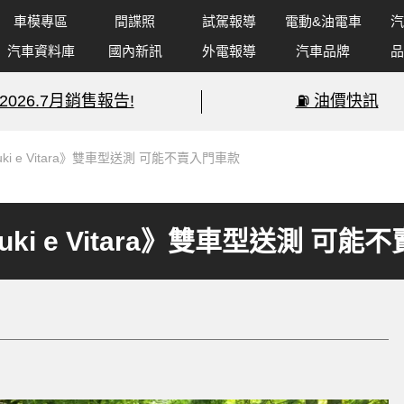
車模專區
間諜照
試駕報導
電動&油電車
汽
汽車資料庫
國內新訊
外電報導
汽車品牌
品
2026.7月銷售報告!
⛽️ 油價快訊
i e Vitara》雙車型送測 可能不賣入門車款
ki e Vitara》雙車型送測 可能