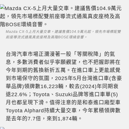
Mazda CX-5上月大量交車。建議售價104.9萬元起，領先市場標配雙
前座導流式通風真皮座椅及高階BOSE環繞音響。
台灣汽車市場正瀰漫著一股「等關稅降」的氣
息，多數消費者似乎寧願觀望，也不把握即將在
今年到期的舊換新折五萬。在進口車上更能感覺
到市場保守的氛圍，2025年5月台灣進口車(含豪
華品牌)領牌數16,223輛，較去(2024)年同期衰
退22.6%；Toyota、Suzuki品牌等進口車單(5)
月也都呈現下滑。值得注意的是和泰進口廂型車
Toyota Alphard持續大量交車，今年累積領牌數
是去年的7.7倍，來到1,874輛。