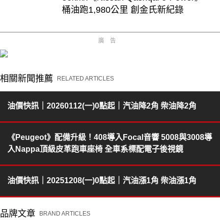
桶油跑1,980公里 創金氏新紀錄
廣告
相關新聞推薦
RELATED ARTICLES
油價快訊｜20260112(一)0點起｜汽油降2角 柴油降2角
《Peugeot》配備升級！408導入Focal音響 5008與3008導
入Nappa頂級皮革跑車座椅 全車系標配電子後視鏡
油價快訊｜20251208(一)0點起｜汽油漲1角 柴油漲1角
品牌文章
BRAND ARTICLES