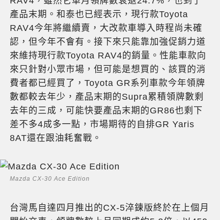
RAV4，雖然它單月領牌數衰退24.7%，也到了
產品末期。和泰也已經表示，現行款Toyota
RAV4今年將繼續賣，大改款車導入時程尚未確
認，但今年不會有。接下來只能靠加強促銷力道
來維持現行款Toyota RAV4的銷量。性能車款向
來只針對小眾市場，但可能是想買的、該買的消
費者都已經買了，Toyota GR系列車款今年領牌
數都較去年少，產品末期的Supra累積領牌數剩
去年的三成，可能快要產品末期的GR86也剩下
差不多4成多一點，市場期待的自排GR Yaris
8AT還在跟油耗奮戰。
Mazda CX-30 Ace Edition
台灣馬自達四月推出的CX-5淬鍊版終於在上個月