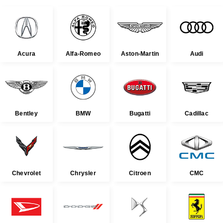
Acura
Alfa-Romeo
Aston-Martin
Audi
Bentley
BMW
Bugatti
Cadillac
Chevrolet
Chrysler
Citroen
CMC