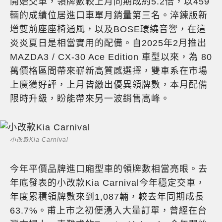
開始交車，領牌數較上月同期成約5.2倍，以459
輛的成績位居進口車單月銷量第三名。淬鍊版新
增雙前座座椅通風，以及BOSE環繞音響，在這
炎炎夏日是相當實用的配備。自2025年2月推出
MAZDA3 / CX-30 Ace Edition 車型以來，為 80
萬價格區間帶來嶄新高質感選擇，雙車系在市場
上廣獲好評，上月皆繳出優異領牌數，本月配備
限時升級，盼能帶來另一波銷售高峰。
小改款Kia Carnival
今年平價品牌進口廂型車的領牌數相當亮眼。去
年底發表的小改款Kia Carnival今年穩定交車，
年度累積領牌數來到1,087輛，較去年同期成長
63.7%。甫上市之初便湧入大量訂單，曾經在台