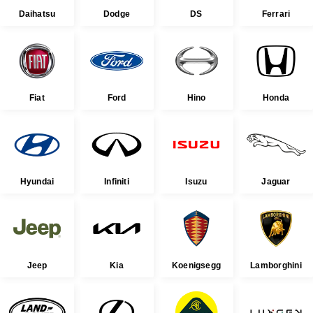
Daihatsu
Dodge
DS
Ferrari
Fiat
Ford
Hino
Honda
Hyundai
Infiniti
Isuzu
Jaguar
Jeep
Kia
Koenigsegg
Lamborghini