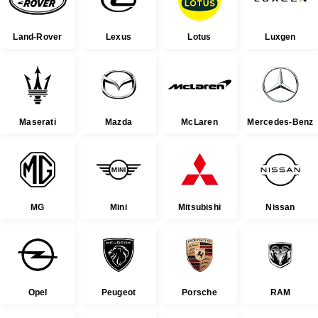
Land-Rover
Lexus
Lotus
Luxgen
Maserati
Mazda
McLaren
Mercedes-Benz
MG
Mini
Mitsubishi
Nissan
Opel
Peugeot
Porsche
RAM