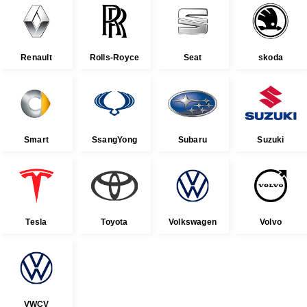
Renault
Rolls-Royce
Seat
skoda
Smart
SsangYong
Subaru
Suzuki
Tesla
Toyota
Volkswagen
Volvo
VWCV