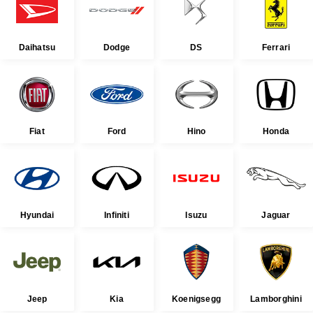
Daihatsu
Dodge
DS
Ferrari
Fiat
Ford
Hino
Honda
Hyundai
Infiniti
Isuzu
Jaguar
Jeep
Kia
Koenigsegg
Lamborghini