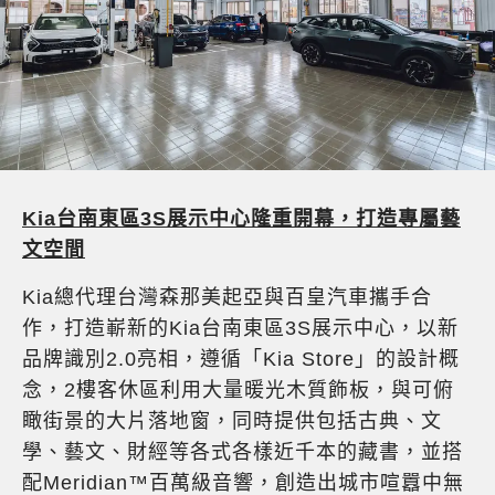
Kia
台南東區
3S
展示中心隆重開幕，打造專屬藝
文空間
Kia總代理台灣森那美起亞與百皇汽車攜手合
作，打造嶄新的Kia台南東區3S展示中心，以新
品牌識別2.0亮相，遵循「Kia Store」的設計概
念，2樓客休區利用大量暖光木質飾板，與可俯
瞰街景的大片落地窗，同時提供包括古典、文
學、藝文、財經等各式各樣近千本的藏書，並搭
配Meridian™百萬級音響，創造出城市喧囂中無