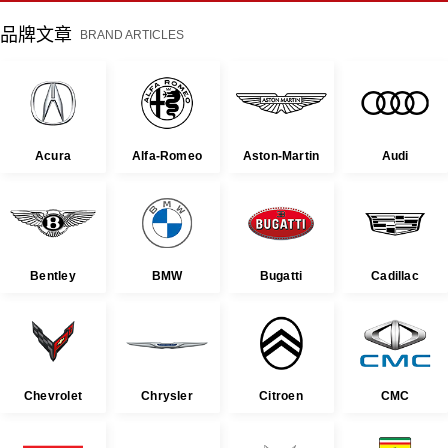
品牌文章
BRAND ARTICLES
Acura
Alfa-Romeo
Aston-Martin
Audi
Bentley
BMW
Bugatti
Cadillac
Chevrolet
Chrysler
Citroen
CMC