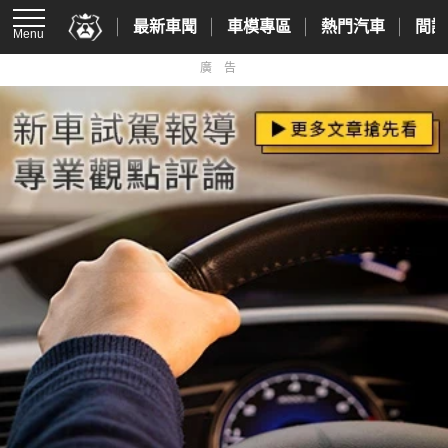
最新車聞
車模專區
熱門汽車
間諜
Menu
廣告