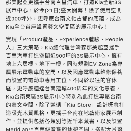
那美起亞更攜手台南百皇汽車，打造Kia全新3S
展示中心，於今(21日)盛大開幕！除了使用空間
近900坪外，更呼應台南文化古都的底蘊，成為
Kia全台首座設置藝文空間區的展示中心！
實現「Product產品、Experience體驗、People
人」三大策略，Kia總代理台灣森那美起亞攜手
百皇汽車打造空間近900坪的3S展示中心，擁有
地上六層樓、地下一樓，同時規劃EV Zone為專
屬展示電動車的空間，以及因應電動車維修保養
而設置的電動車專用工位。不同於以往的客休
區，更呼應適逢台南建城400周年的文化意義，
Kia台南東區3S展示中心特別為此打造專屬台南
的藝文空間，除了遵循「Kia Store」設計概念打
造暖光木質風格，更攜手台南在地藝術家展示創
作，並提供包括各類別等近千本藏書，以及設置
Meridian™百萬級音響的休憩空間，搭配大片落