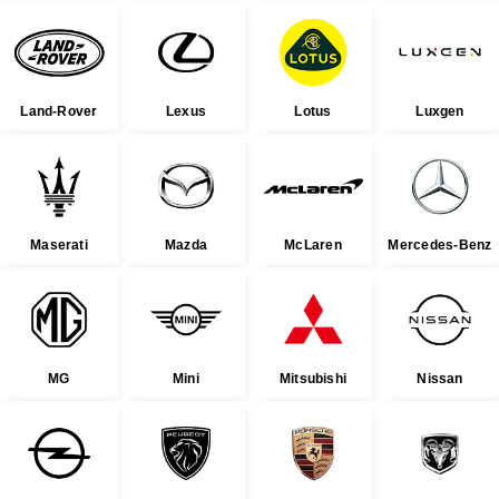
Land-Rover
Lexus
Lotus
Luxgen
Maserati
Mazda
McLaren
Mercedes-Benz
MG
Mini
Mitsubishi
Nissan