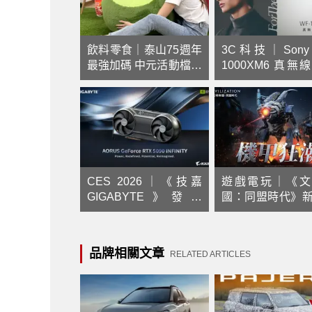
飲料零食｜泰山75週年
3C科技｜Sony 
最強加碼 中元活動檔期
1000XM6 真無
週週抽75,000元現金!
耳機上市，主動
噪、智慧降噪升級
CES 2026｜《技嘉
遊戲電玩｜《文
GIGABYTE》發表
國：同盟時代》
AORUS GeForce
「戰役紀元：機
RTX™ 5090 INFINITY
潮」登場！
顯示卡，精巧設計結合
品牌相關文章
RELATED ARTICLES
創新散熱釋放極致效能