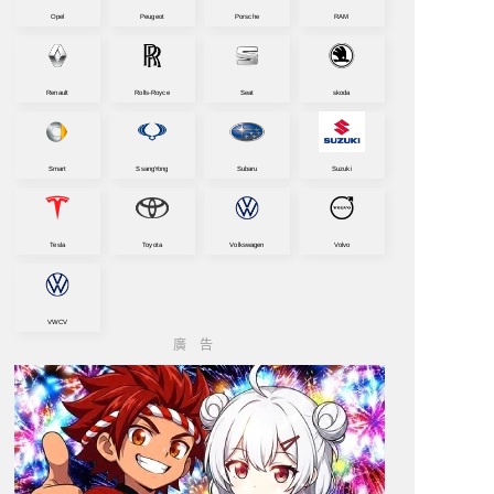
Opel
Peugeot
Porsche
RAM
Renault
Rolls-Royce
Seat
skoda
Smart
SsangYong
Subaru
Suzuki
Tesla
Toyota
Volkswagen
Volvo
VWCV
廣告