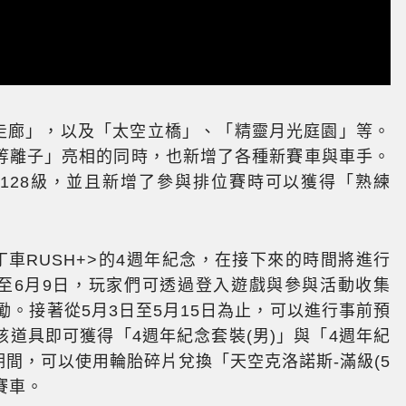
中走廊」，以及「太空立橋」、「精靈月光庭園」等。
等離子」亮相的同時，也新增了各種新賽車與車手。
至128級，並且新增了參與排位賽時可以獲得「熟練
車RUSH+>的4週年紀念，在接下來的時間將進行
日至6月9日，玩家們可透過登入遊戲與參與活動收集
勵。接著從5月3日至5月15日為止，可以進行事前預
道具即可獲得「4週年紀念套裝(男)」與「4週年紀
期間，可以使用輪胎碎片兌換「天空克洛諾斯-滿級(5
賽車。