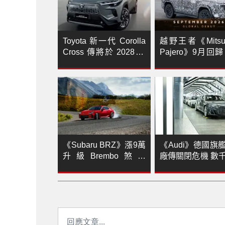
Toyota 新一代 Corolla
越野王者《Mitsub
Cross 傳將於 2028 年
Pajero》9月回歸
登場！全新油電系統成
也不會缺席！
最大亮點
《Subaru BRZ》漲9萬
《Audi》德國旗
升級Brembo煞車
廠傳關閉危機 數
《Outback》降13萬
工走上街頭抗議
《Forester Hybrid》升
級5年保固