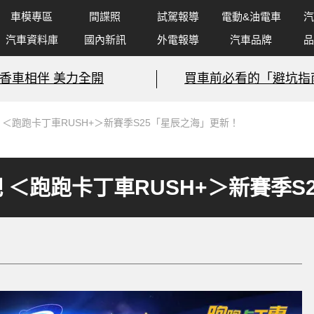
車模專區
間諜照
試駕報導
電動&油電車
汽
汽車資料庫
國內新訊
外電報導
汽車品牌
品
香車相伴 美力全開
買車前必看的「避坑指
＜跑跑卡丁車RUSH+＞新賽季S25「星辰之海」更新！
 ＜跑跑卡丁車RUSH+＞新賽季S