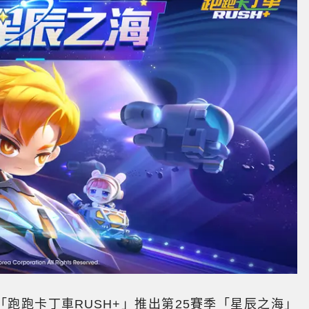
「跑跑卡丁車RUSH+」推出第25賽季「星辰之海」