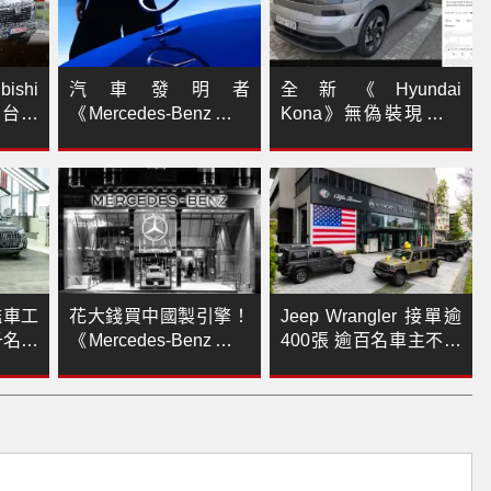
ishi
汽車發明者
全新《Hyundai
 台灣
《Mercedes-Benz》連
Kona》無偽裝現身！
車門都搞不定！美國召
《南陽》10月導入是清
回逾31萬輛
舊款庫存 還是新款與海
外同步上市？！
艦車工
花大錢買中國製引擎！
Jeep Wrangler 接單逾
千名員
《Mercedes-Benz》德
400張 逾百名車主不等
國光環消失中
0關稅加價交車