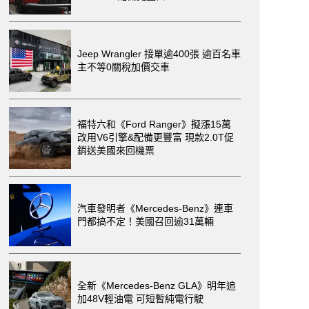
Jeep Wrangler 接單逾400張 逾百名車
主不等0關稅加價交車
福特六和《Ford Ranger》擬漲15萬
改用V6引擎&配備更豐富 現款2.0T促
銷送美國來回機票
汽車發明者《Mercedes-Benz》連車
門都搞不定！美國召回逾31萬輛
全新《Mercedes-Benz GLA》明年追
加48V輕油電 可短暫純電行駛