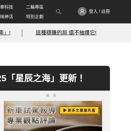
車科技
二輪專區
登入 / 註冊
味紳活
特別企劃
南」!
這種穩賺的局,還不抽爆它!
25「星辰之海」更新！
廣告