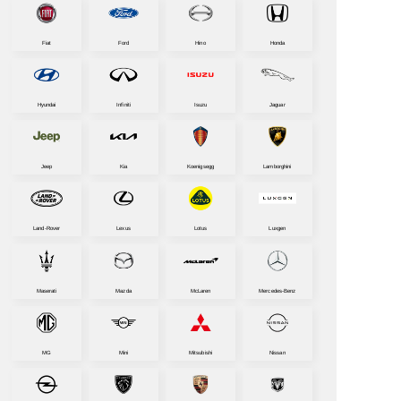
Fiat
Ford
Hino
Honda
Hyundai
Infiniti
Isuzu
Jaguar
Jeep
Kia
Koenigsegg
Lamborghini
Land-Rover
Lexus
Lotus
Luxgen
Maserati
Mazda
McLaren
Mercedes-Benz
MG
Mini
Mitsubishi
Nissan