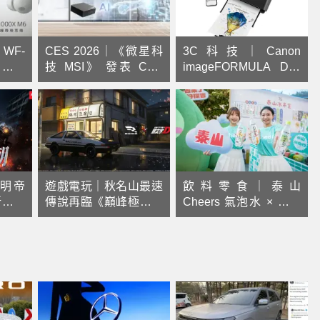
WF-
CES 2026｜《微星科
3C科技｜Canon
線藍牙
技 MSI》 發表 Cubi
imageFORMULA DR-
式降
NUC AI+ 3MG 超迷你
S350NW 無線掃描神
亮相
Copilot+ PC，搭載最
器，免驅動、免電腦，
新 Intel® Core™ Ultra
提升數位辦公效率
系列 3 處理器
明帝
遊戲電玩｜秋名山最速
飲料零食｜泰山
新賽季
傳說再臨《巔峰極速》
Cheers 氣泡水 × 彰化
甲狂
x《頭文字D》3/12 聯
農友！台灣設計展限定
動登場！
「泰山冰果室」登場 推
出夢幻風味調飲