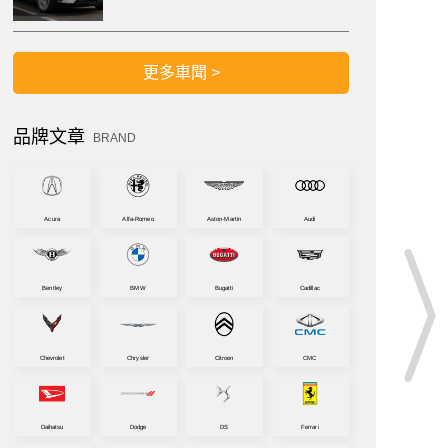
更多車聞 >
品牌文章
BRAND
Acura
Alfa-Romeo
Aston-Martin
Audi
Bentley
BMW
Bugatti
Cadillac
Chevrolet
Chrysler
Citroen
CMC
Daihatsu
Dodge
DS
Ferrari