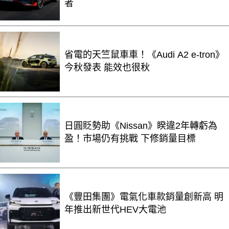
者
省電的天竺鼠車車！《Audi A2 e-tron》
今秋發表 能效也很秋
日圓貶勢助《Nissan》睽違2年轉虧為
盈！市場仍有挑戰 下修銷量目標
《豐田集團》電氣化車款銷量創新高 明
年推出新世代HEV大電池