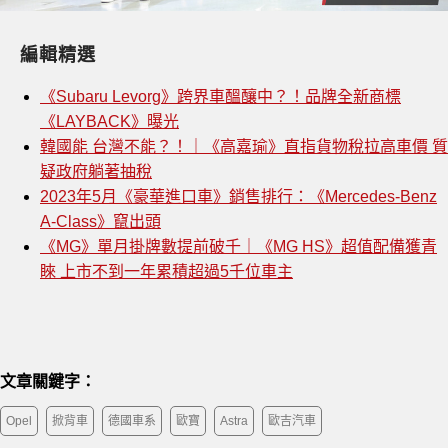
編輯精選
《Subaru Levorg》跨界車醞釀中？！品牌全新商標
《LAYBACK》曝光
韓國能 台灣不能？！｜《高嘉瑜》直指貨物稅拉高車價 質
疑政府躺著抽稅
2023年5月《豪華進口車》銷售排行：《Mercedes-Benz
A-Class》竄出頭
《MG》單月掛牌數提前破千｜《MG HS》超值配備獲青
睞 上市不到一年累積超過5千位車主
文章關鍵字：
Opel
掀背車
德國車系
歐寶
Astra
歐吉汽車