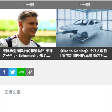
上一則
下一則
車隊重返頒獎台的幕後功臣 車神
《Skoda Kodiaq》今秋大改款
之子Mick Schumacher獲老闆
｜首次新增PHEV車款 動力系統
讚賞
全面油電化