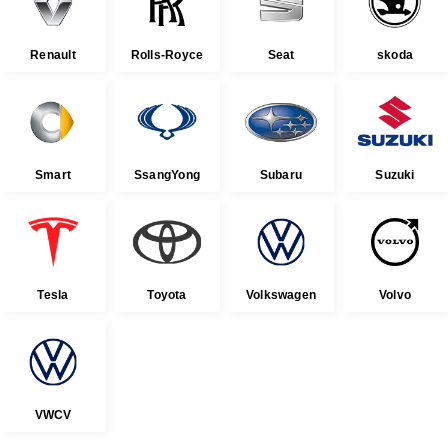
Renault
Rolls-Royce
Seat
skoda
Smart
SsangYong
Subaru
Suzuki
Tesla
Toyota
Volkswagen
Volvo
VWCV