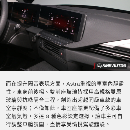
而在提升隔音表現方面，Astra重視的車室內靜肅
性，車身前後檔、雙前座玻璃皆採用高規格雙層
玻璃與抗噪隔音工程，創造出超越同級車款的車
室寧靜度；不僅如此，車室座艙更配備了多彩車
室氣氛燈，多達 8 種色彩設定選擇，讓車主可自
行調整車艙氛圍，盡情享受愉悅駕駛體驗。