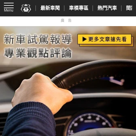
最新車聞
車模專區
熱門汽車
間諜
Menu
廣告