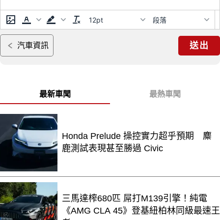
12pt
段落
送出
汽車資訊
最新車聞
最熱車聞
Honda Prelude 操控實力超乎預期 麋
鹿測試表現甚至勝過 Civic
三馬達榨680匹 屌打M139引擎！純電
《AMG CLA 45》登基紐柏林同級最速王