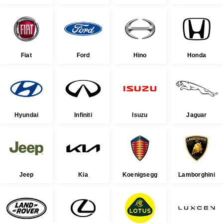
Fiat
Ford
Hino
Honda
Hyundai
Infiniti
Isuzu
Jaguar
Jeep
Kia
Koenigsegg
Lamborghini