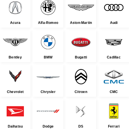
Acura
Alfa-Romeo
Aston-Martin
Audi
Bentley
BMW
Bugatti
Cadillac
Chevrolet
Chrysler
Citroen
CMC
Daihatsu
Dodge
DS
Ferrari